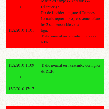
Martin d'Etampes - Versailles --
au
Chantiers) :
Fin de l'incident en gare d'Etampes.
Le trafic reprend progressivement dans
les 2 sur l'ensemble de la
13/2/2010 11:01
ligne.
Trafic normal sur les autres lignes de
RER.
13/2/2010 11:09
Trafic normal sur l'ensemble des lignes
de RER.
au
13/2/2010 17:17