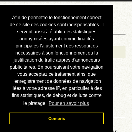
Courbis, « LE »
Afin de permettre le fonctionnement correct
Blog Officiel
de ce site des cookies sont indispensables. Il
servent aussi à établir des statistiques
anonymisées ayant comme finalités
Bienvenue
principales l'ajustement des ressources
Réalisations
nécessaires à son fonctionnement ou la
justification du trafic auprès d'annonceurs
Divers (et d’été)
publicitaires. En poursuivant votre navigation
vous acceptez ce traitement ainsi que
Annonces
l'enregistrement de données de navigation
Liens externes
liées à votre adresse IP, en particulier à des
fins statistiques, de debug et de lutte contre
Téléchargement
le piratage.
Pour en savoir plus
Contact
Compris
La météo du RER (mis à jour