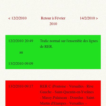
< 12/2/2010
Retour à Février
14/2/2010 >
2010
12/2/2010 20:49
Trafic normal sur l'ensemble des lignes
de RER.
au
13/2/2010 09:09
13/2/2010 09:17
RER C (Pontoise - Versailles - Rive
Gauche - Saint-Quentin-en-Yvelines
- Massy-Palaiseau - Dourdan - Saint-
Martin d'Etampes - Versailles --