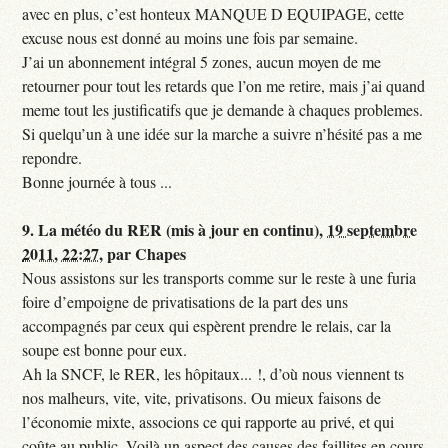
avec en plus, c’est honteux MANQUE D EQUIPAGE, cette
excuse nous est donné au moins une fois par semaine.
J’ai un abonnement intégral 5 zones, aucun moyen de me
retourner pour tout les retards que l’on me retire, mais j’ai quand
meme tout les justificatifs que je demande à chaques problemes.
Si quelqu’un à une idée sur la marche a suivre n’hésité pas a me
repondre.
Bonne journée à tous ...
9.
La météo du RER (mis à jour en continu),
19 septembre
2011, 22:27
,
par
Chapes
Nous assistons sur les transports comme sur le reste à une furia
foire d’empoigne de privatisations de la part des uns
accompagnés par ceux qui espèrent prendre le relais, car la
soupe est bonne pour eux.
Ah la SNCF, le RER, les hôpitaux... !, d’où nous viennent ts
nos malheurs, vite, vite, privatisons. Ou mieux faisons de
l’économie mixte, associons ce qui rapporte au privé, et qui
coûte au public. Voilà un aspect des causes des faillites en cours