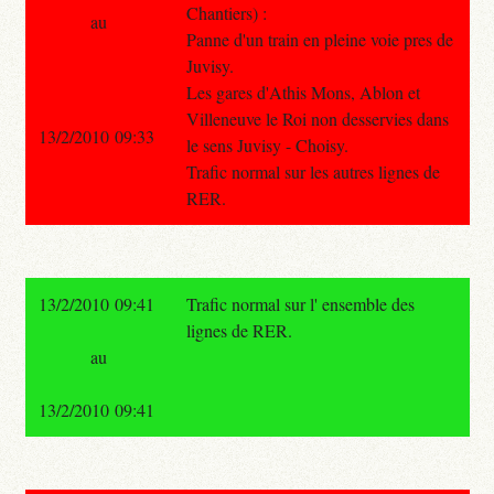
Chantiers) :
au
Panne d'un train en pleine voie pres de
Juvisy.
Les gares d'Athis Mons, Ablon et
Villeneuve le Roi non desservies dans
13/2/2010 09:33
le sens Juvisy - Choisy.
Trafic normal sur les autres lignes de
RER.
13/2/2010 09:41
Trafic normal sur l' ensemble des
lignes de RER.
au
13/2/2010 09:41