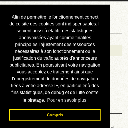
Courbis, « LE »
Afin de permettre le fonctionnement correct
Blog Officiel
de ce site des cookies sont indispensables. Il
servent aussi à établir des statistiques
anonymisées ayant comme finalités
Bienvenue
principales l'ajustement des ressources
Réalisations
nécessaires à son fonctionnement ou la
justification du trafic auprès d'annonceurs
Divers (et d’été)
publicitaires. En poursuivant votre navigation
vous acceptez ce traitement ainsi que
Annonces
l'enregistrement de données de navigation
Liens externes
liées à votre adresse IP, en particulier à des
fins statistiques, de debug et de lutte contre
Téléchargement
le piratage.
Pour en savoir plus
Contact
Compris
La météo du RER (mis à jour