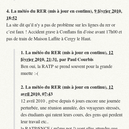
4.
La météo du RER (mis à jour en continu),
9 février 2010,
18:52
La site dit qu’il n’y a pas de problème sur les lignes du rer or
c’est faux ! Accident grave à Conflans fin d’oise avant 17h00 et
pas de train de Maison Laffite à Cergy le Haut.
1.
La météo du RER (mis à jour en continu),
12
février 2010, 21:31
,
par
Paul Courbis
Ben oui, la RATP se prend souvent pour la grande
muette :-(
2.
La météo du RER (mis à jour en continu),
12
avril 2010, 07:43
12 avril 2010 , grève depuis 6 jours encore une journée
perturbée, une réunion annulée, des voyageurs stressés,
des étudiants qui ratent leurs cours, des gens qui perdent
leur travail etc..
la RATP/SNCF ( m^me pot !) vont elles attendre que