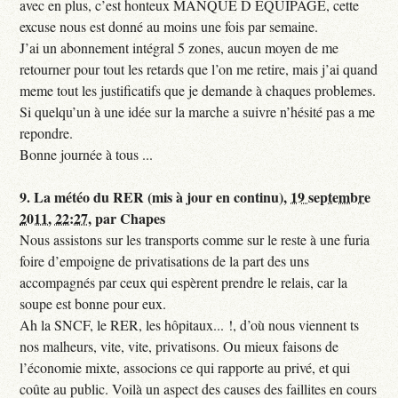
avec en plus, c’est honteux MANQUE D EQUIPAGE, cette
excuse nous est donné au moins une fois par semaine.
J’ai un abonnement intégral 5 zones, aucun moyen de me
retourner pour tout les retards que l’on me retire, mais j’ai quand
meme tout les justificatifs que je demande à chaques problemes.
Si quelqu’un à une idée sur la marche a suivre n’hésité pas a me
repondre.
Bonne journée à tous ...
9.
La météo du RER (mis à jour en continu),
19 septembre
2011, 22:27
,
par
Chapes
Nous assistons sur les transports comme sur le reste à une furia
foire d’empoigne de privatisations de la part des uns
accompagnés par ceux qui espèrent prendre le relais, car la
soupe est bonne pour eux.
Ah la SNCF, le RER, les hôpitaux... !, d’où nous viennent ts
nos malheurs, vite, vite, privatisons. Ou mieux faisons de
l’économie mixte, associons ce qui rapporte au privé, et qui
coûte au public. Voilà un aspect des causes des faillites en cours