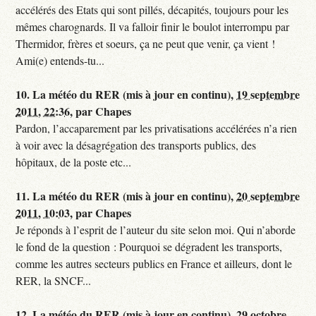
accélérés des Etats qui sont pillés, décapités, toujours pour les
mêmes charognards. Il va falloir finir le boulot interrompu par
Thermidor, frères et soeurs, ça ne peut que venir, ça vient !
Ami(e) entends-tu...
10.
La météo du RER (mis à jour en continu),
19 septembre
2011, 22:36
,
par
Chapes
Pardon, l’accaparement par les privatisations accélérées n’a rien
à voir avec la désagrégation des transports publics, des
hôpitaux, de la poste etc...
11.
La météo du RER (mis à jour en continu),
20 septembre
2011, 10:03
,
par
Chapes
Je réponds à l’esprit de l’auteur du site selon moi. Qui n’aborde
le fond de la question : Pourquoi se dégradent les transports,
comme les autres secteurs publics en France et ailleurs, dont le
RER, la SNCF...
12.
La météo du RER (mis à jour en continu),
29 octobre