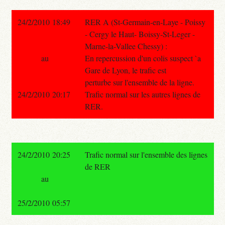
24/2/2010 18:49
RER A (St-Germain-en-Laye - Poissy
- Cergy le Haut- Boissy-St-Leger -
Marne-la-Vallee Chessy) :
au
En repercussion d'un colis suspect `a
Gare de Lyon, le trafic est
perturbe sur l'ensemble de la ligne.
24/2/2010 20:17
Trafic normal sur les autres lignes de
RER.
24/2/2010 20:25
Trafic normal sur l'ensemble des lignes
de RER
au
25/2/2010 05:57