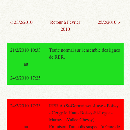
< 23/2/2010
Retour à Février
25/2/2010 >
2010
21/2/2010 10:33
Trafic normal sur l'ensemble des lignes
de RER.
au
24/2/2010 17:25
24/2/2010 17:33
RER A (St-Germain-en-Laye - Poissy
- Cergy le Haut- Boissy-St-Leger -
Marne-la-Vallee Chessy) :
au
En raison d'un colis suspect `a Gare de