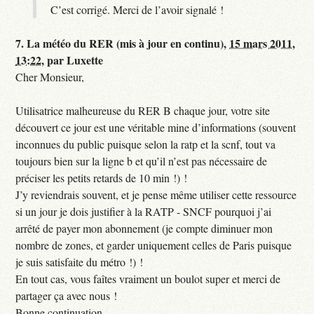
C’est corrigé. Merci de l’avoir signalé !
7.
La météo du RER (mis à jour en continu),
15 mars 2011,
13:22
,
par
Luxette
Cher Monsieur,
Utilisatrice malheureuse du RER B chaque jour, votre site
découvert ce jour est une véritable mine d’informations (souvent
inconnues du public puisque selon la ratp et la scnf, tout va
toujours bien sur la ligne b et qu’il n’est pas nécessaire de
préciser les petits retards de 10 min !) !
J’y reviendrais souvent, et je pense même utiliser cette ressource
si un jour je dois justifier à la RATP - SNCF pourquoi j’ai
arrêté de payer mon abonnement (je compte diminuer mon
nombre de zones, et garder uniquement celles de Paris puisque
je suis satisfaite du métro !) !
En tout cas, vous faîtes vraiment un boulot super et merci de
partager ça avec nous !
Bonne continuation