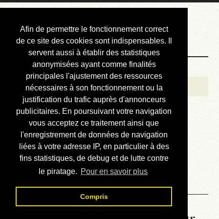
Courbis, « LE »
Afin de permettre le fonctionnement correct
Blog Officiel
de ce site des cookies sont indispensables. Il
servent aussi à établir des statistiques
anonymisées ayant comme finalités
Bienvenue
principales l'ajustement des ressources
Réalisations
nécessaires à son fonctionnement ou la
justification du trafic auprès d'annonceurs
Divers (et d’été)
publicitaires. En poursuivant votre navigation
vous acceptez ce traitement ainsi que
Annonces
l'enregistrement de données de navigation
Liens externes
liées à votre adresse IP, en particulier à des
fins statistiques, de debug et de lutte contre
Téléchargement
le piratage.
Pour en savoir plus
Contact
Compris
La météo du RER (mis à jour