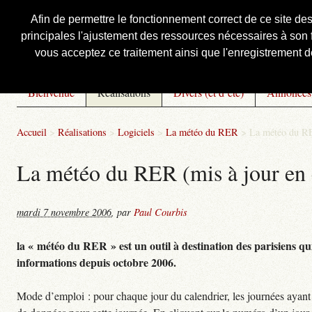
Afin de permettre le fonctionnement correct de ce site de
principales l'ajustement des ressources nécessaires à son f
Courbis, « LE » Blog Officiel
vous acceptez ce traitement ainsi que l'enregistrement de
Bienvenue
Réalisations
Divers (et d’été)
Annonces
Accueil
>
Réalisations
>
Logiciels
>
La météo du RER
>
La météo du RE
La météo du RER (mis à jour en 
mardi 7 novembre 2006
,
par
Paul Courbis
la « météo du RER » est un outil à destination des parisiens qui
informations depuis octobre 2006.
Mode d’emploi : pour chaque jour du calendrier, les journées ayant 