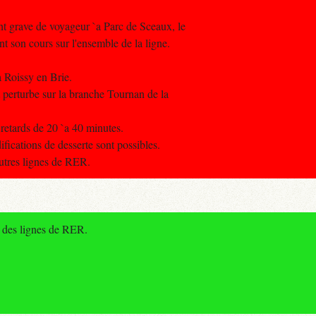
nt grave de voyageur `a Parc de Sceaux, le
nt son cours sur l'ensemble de la ligne.
a Roissy en Brie.
t perturbe sur la branche Tournan de la
 retards de 20 `a 40 minutes.
fications de desserte sont possibles.
autres lignes de RER.
e des lignes de RER.