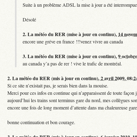
Suite à un problème ADSL la mise à jour a été interrompue.
Désolé
2.
La météo du RER (mise à jour en continu),
14 novem
encore une gréve en france !!!venez vivre au canada
3.
La météo du RER (mise à jour en continu),
9 octobre
au canada y’a pas de rer ! vive le trafic de montréal.
2.
La météo du RER (mis à jour en continu),
2 avril 2009, 08:2
Si ce site n’existait pas, je serais bien dans la mouise.
Merci pour ces infos en continue qui n’apparaissent de toute façon ja
aujourd’hui les trains sont terminus gare du nord, mes collègues sont
encore une fois de long moment d’attente dans ma chaleureuse gare
bonne continuation et bon courage.
3.
La météo du RER (mis à jour en continu),
6 janvier 2010, 1