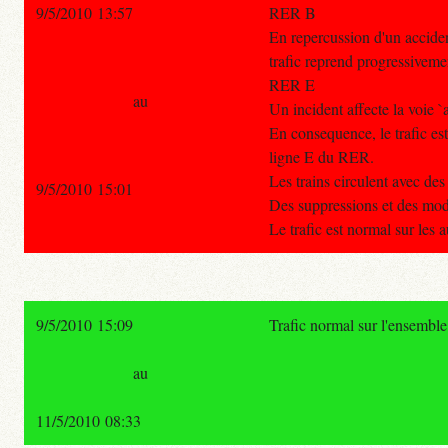
9/5/2010 13:57
RER B
En repercussion d'un accide
trafic reprend progressiveme
RER E
au
Un incident affecte la voie `
En consequence, le trafic es
ligne E du RER.
Les trains circulent avec des
9/5/2010 15:01
Des suppressions et des modi
Le trafic est normal sur les 
9/5/2010 15:09
Trafic normal sur l'ensembl
au
11/5/2010 08:33