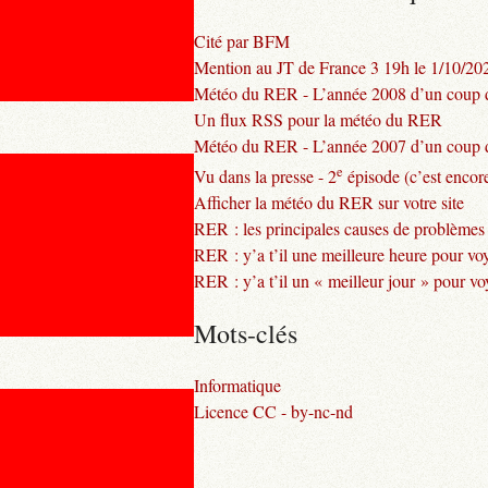
Cité par BFM
Mention au JT de France 3 19h le 1/10/20
Météo du RER - L’année 2008 d’un coup d
Un flux RSS pour la météo du RER
Météo du RER - L’année 2007 d’un coup d
e
Vu dans la presse - 2
épisode (c’est encore
Afficher la météo du RER sur votre site
RER : les principales causes de problèmes
RER : y’a t’il une meilleure heure pour vo
RER : y’a t’il un « meilleur jour » pour v
Mots-clés
Informatique
Licence CC - by-nc-nd