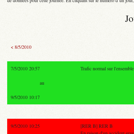
de données pour cette journée. En cliquant sur le numéro d’un jour, o
Jo
< 8/5/2010
7/5/2010 20:57
Trafic normal sur l'ensembl
au
9/5/2010 10:17
9/5/2010 10:25
[RER B] RER B
En raison d'un accident grav