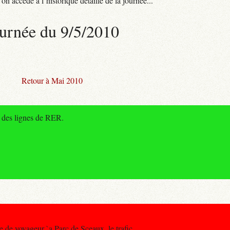
n accède à l’historique détaillé de la journée...
urnée du 9/5/2010
Retour à Mai 2010
e des lignes de RER.
e de voyageur `a Parc de Sceaux, le trafic