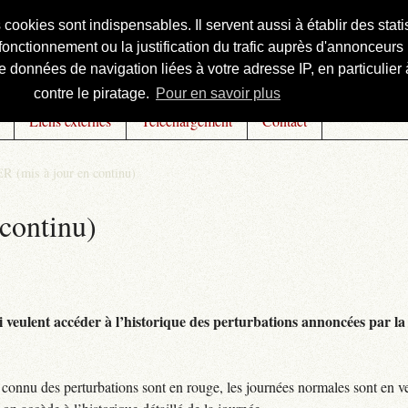
s cookies sont indispensables. Il servent aussi à établir des st
onctionnement ou la justification du trafic auprès d'annonceurs 
 données de navigation liées à votre adresse IP, en particulier à
contre le piratage.
Pour en savoir plus
Liens externes
Téléchargement
Contact
R (mis à jour en continu)
continu)
 veulent accéder à l’historique des perturbations annoncées par la 
connu des perturbations sont en rouge, les journées normales sont en ve