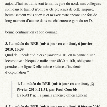
aujourd’hui les trains sont terminus gare du nord, mes collègues
sont dans le train et n’ont pas été prévenus de cette surprise,
heureusement vous etiez là et m’avez évité encore une fois de
long moment d’attente dans ma chaleureuse gare du rer D.
bonne continuation et bon courage.
3.
La météo du RER (mis à jour en continu),
6 janvier
2010, 10:39
Quid de l’incident d’hier (5 janvier 2010) où la panne d’une
locomotive a bloqué le trafic entre 8h30 et 10h, obligeant à
prendre une ligne D elle-même victime d’incidents
d’exploitation ?
1.
La météo du RER (mis à jour en continu),
12
février 2010, 21:31
,
par
Paul Courbis
La RATP ne l’a jamais annoncé officiellement
4.
La météo du RER (mis à jour en continu),
9 février 2010,