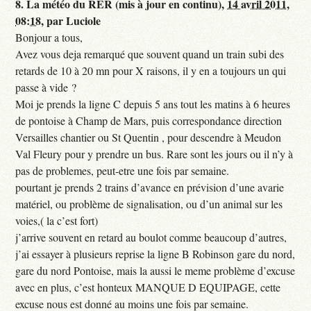
8.
La météo du RER (mis à jour en continu),
14 avril 2011,
08:18
,
par
Luciole
Bonjour a tous,
Avez vous deja remarqué que souvent quand un train subi des
retards de 10 à 20 mn pour X raisons, il y en a toujours un qui
passe à vide ?
Moi je prends la ligne C depuis 5 ans tout les matins à 6 heures
de pontoise à Champ de Mars, puis correspondance direction
Versailles chantier ou St Quentin , pour descendre à Meudon
Val Fleury pour y prendre un bus. Rare sont les jours ou il n’y à
pas de problemes, peut-etre une fois par semaine.
pourtant je prends 2 trains d’avance en prévision d’une avarie
matériel, ou problème de signalisation, ou d’un animal sur les
voies,( la c’est fort)
j’arrive souvent en retard au boulot comme beaucoup d’autres,
j’ai essayer à plusieurs reprise la ligne B Robinson gare du nord,
gare du nord Pontoise, mais la aussi le meme problème d’excuse
avec en plus, c’est honteux MANQUE D EQUIPAGE, cette
excuse nous est donné au moins une fois par semaine.