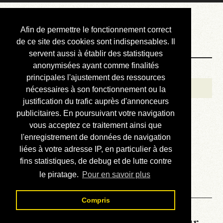
Courbis, « LE »
Afin de permettre le fonctionnement correct
Blog Officiel
de ce site des cookies sont indispensables. Il
servent aussi à établir des statistiques
anonymisées ayant comme finalités
Bienvenue
principales l'ajustement des ressources
Réalisations
nécessaires à son fonctionnement ou la
justification du trafic auprès d'annonceurs
Divers (et d’été)
publicitaires. En poursuivant votre navigation
vous acceptez ce traitement ainsi que
Annonces
l'enregistrement de données de navigation
Liens externes
liées à votre adresse IP, en particulier à des
fins statistiques, de debug et de lutte contre
Téléchargement
le piratage.
Pour en savoir plus
Contact
Compris
La météo du RER (mis à jour