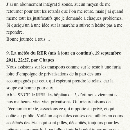
J’ai un abonnement intégral 5 zones, aucun moyen de me
retourner pour tout les retards que l’on me retire, mais j’ai quand
meme tout les justificatifs que je demande à chaques problemes.
Si quelqu’un à une idée sur la marche a suivre n’hésité pas a me
repondre.
Bonne journée à tous ...
9.
La météo du RER (mis à jour en continu),
19 septembre
2011, 22:27
,
par
Chapes
Nous assistons sur les transports comme sur le reste à une furia
foire d’empoigne de privatisations de la part des uns
accompagnés par ceux qui espèrent prendre le relais, car la
soupe est bonne pour eux.
Ah la SNCF, le RER, les hôpitaux... !, d’où nous viennent ts
nos malheurs, vite, vite, privatisons. Ou mieux faisons de
l’économie mixte, associons ce qui rapporte au privé, et qui
coûte au public. Voilà un aspect des causes des faillites en cours
accélérés des Etats qui sont pillés, décapités, toujours pour les
mêmes charognards. Il va falloir finir le boulot interrompu par