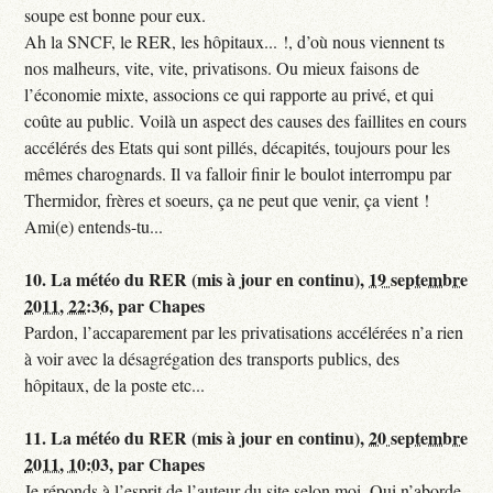
soupe est bonne pour eux.
Ah la SNCF, le RER, les hôpitaux... !, d’où nous viennent ts
nos malheurs, vite, vite, privatisons. Ou mieux faisons de
l’économie mixte, associons ce qui rapporte au privé, et qui
coûte au public. Voilà un aspect des causes des faillites en cours
accélérés des Etats qui sont pillés, décapités, toujours pour les
mêmes charognards. Il va falloir finir le boulot interrompu par
Thermidor, frères et soeurs, ça ne peut que venir, ça vient !
Ami(e) entends-tu...
10.
La météo du RER (mis à jour en continu),
19 septembre
2011, 22:36
,
par
Chapes
Pardon, l’accaparement par les privatisations accélérées n’a rien
à voir avec la désagrégation des transports publics, des
hôpitaux, de la poste etc...
11.
La météo du RER (mis à jour en continu),
20 septembre
2011, 10:03
,
par
Chapes
Je réponds à l’esprit de l’auteur du site selon moi. Qui n’aborde