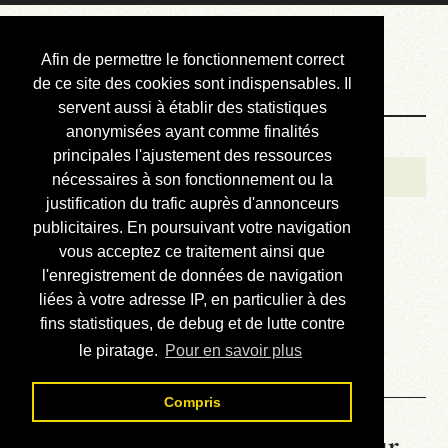
Courbis, « LE »
Afin de permettre le fonctionnement correct
Blog Officiel
de ce site des cookies sont indispensables. Il
servent aussi à établir des statistiques
anonymisées ayant comme finalités
Bienvenue
principales l'ajustement des ressources
Réalisations
nécessaires à son fonctionnement ou la
justification du trafic auprès d'annonceurs
Divers (et d’été)
publicitaires. En poursuivant votre navigation
vous acceptez ce traitement ainsi que
Annonces
l'enregistrement de données de navigation
Liens externes
liées à votre adresse IP, en particulier à des
fins statistiques, de debug et de lutte contre
Téléchargement
le piratage.
Pour en savoir plus
Contact
Compris
La météo du RER (mis à jour