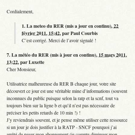
Cordialement,
1.
La meteo du RER (mis a jour en continu),
22
février 2011, 15:42
,
par
Paul Courbis
C’est corrigé. Merci de l’avoir signalé !
7.
La météo du RER (mis à jour en continu),
15 mars 2011,
13:22
,
par
Luxette
Cher Monsieur,
Utilisatrice malheureuse du RER B chaque jour, votre site
découvert ce jour est une véritable mine d’informations (souvent
inconnues du public puisque selon la ratp et la scnf, tout va
toujours bien sur la ligne b et qu’il n’est pas nécessaire de
préciser les petits retards de 10 min !) !
J’y reviendrais souvent, et je pense même utiliser cette ressource
si un jour je dois justifier à la RATP - SNCF pourquoi j’ai
arrêté de payer mon abonnement (je compte diminuer mon