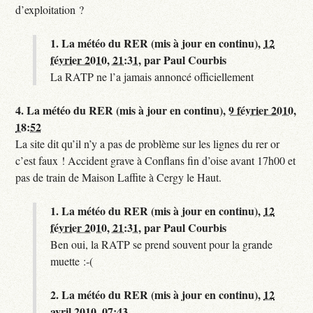
d’exploitation ?
1.
La météo du RER (mis à jour en continu),
12
février 2010, 21:31
,
par
Paul Courbis
La RATP ne l’a jamais annoncé officiellement
4.
La météo du RER (mis à jour en continu),
9 février 2010,
18:52
La site dit qu’il n’y a pas de problème sur les lignes du rer or
c’est faux ! Accident grave à Conflans fin d’oise avant 17h00 et
pas de train de Maison Laffite à Cergy le Haut.
1.
La météo du RER (mis à jour en continu),
12
février 2010, 21:31
,
par
Paul Courbis
Ben oui, la RATP se prend souvent pour la grande
muette :-(
2.
La météo du RER (mis à jour en continu),
12
avril 2010, 07:43