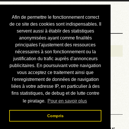
Courbis, « LE »
Afin de permettre le fonctionnement correct
Blog Officiel
de ce site des cookies sont indispensables. Il
servent aussi à établir des statistiques
anonymisées ayant comme finalités
Bienvenue
principales l'ajustement des ressources
Réalisations
nécessaires à son fonctionnement ou la
justification du trafic auprès d'annonceurs
Divers (et d’été)
publicitaires. En poursuivant votre navigation
vous acceptez ce traitement ainsi que
Annonces
l'enregistrement de données de navigation
Liens externes
liées à votre adresse IP, en particulier à des
fins statistiques, de debug et de lutte contre
Téléchargement
le piratage.
Pour en savoir plus
Contact
Compris
La météo du RER (mis à jour