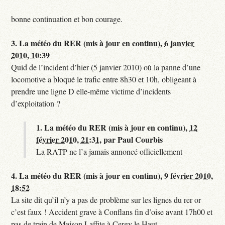
bonne continuation et bon courage.
3.
La météo du RER (mis à jour en continu),
6 janvier
2010, 10:39
Quid de l’incident d’hier (5 janvier 2010) où la panne d’une
locomotive a bloqué le trafic entre 8h30 et 10h, obligeant à
prendre une ligne D elle-même victime d’incidents
d’exploitation ?
1.
La météo du RER (mis à jour en continu),
12
février 2010, 21:31
,
par
Paul Courbis
La RATP ne l’a jamais annoncé officiellement
4.
La météo du RER (mis à jour en continu),
9 février 2010,
18:52
La site dit qu’il n’y a pas de problème sur les lignes du rer or
c’est faux ! Accident grave à Conflans fin d’oise avant 17h00 et
pas de train de Maison Laffite à Cergy le Haut.