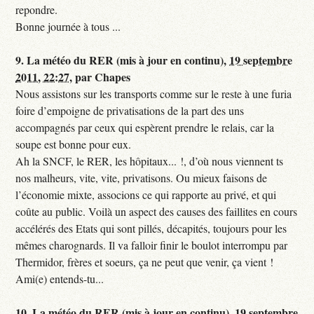
repondre.
Bonne journée à tous ...
9.
La météo du RER (mis à jour en continu),
19 septembre
2011, 22:27
,
par
Chapes
Nous assistons sur les transports comme sur le reste à une furia
foire d’empoigne de privatisations de la part des uns
accompagnés par ceux qui espèrent prendre le relais, car la
soupe est bonne pour eux.
Ah la SNCF, le RER, les hôpitaux... !, d’où nous viennent ts
nos malheurs, vite, vite, privatisons. Ou mieux faisons de
l’économie mixte, associons ce qui rapporte au privé, et qui
coûte au public. Voilà un aspect des causes des faillites en cours
accélérés des Etats qui sont pillés, décapités, toujours pour les
mêmes charognards. Il va falloir finir le boulot interrompu par
Thermidor, frères et soeurs, ça ne peut que venir, ça vient !
Ami(e) entends-tu...
10.
La météo du RER (mis à jour en continu),
19 septembre