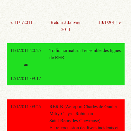
< 11/1/2011
Retour à Janvier
13/1/2011 >
2011
11/1/2011 20:25
Trafic normal sur l'ensemble des lignes
de RER.
au
12/1/2011 09:17
12/1/2011 09:25
RER B (Aeroport Charles de Gaulle -
Mitry-Claye - Robinson -
Saint-Remy-les-Chevreuse) :
En repercussion de divers incidents et