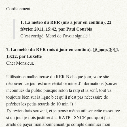
Cordialement,
1.
La meteo du RER (mis a jour en continu),
22
février 2011, 15:42
,
par
Paul Courbis
C’est corrigé. Merci de l’avoir signalé !
7.
La météo du RER (mis à jour en continu),
15 mars 2011,
13:22
,
par
Luxette
Cher Monsieur,
Utilisatrice malheureuse du RER B chaque jour, votre site
découvert ce jour est une véritable mine d’informations (souvent
inconnues du public puisque selon la ratp et la scnf, tout va
toujours bien sur la ligne b et qu’il n’est pas nécessaire de
préciser les petits retards de 10 min !) !
J’y reviendrais souvent, et je pense même utiliser cette ressource
si un jour je dois justifier à la RATP - SNCF pourquoi j’ai
arrêté de payer mon abonnement (je compte diminuer mon