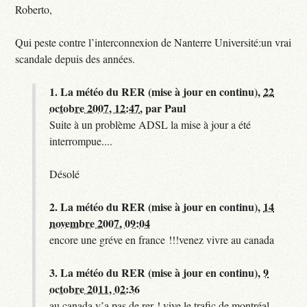
Roberto,
Qui peste contre l’interconnexion de Nanterre Université:un vrai
scandale depuis des années.
1.
La météo du RER (mise à jour en continu),
22
octobre 2007, 12:47
,
par
Paul
Suite à un problème ADSL la mise à jour a été
interrompue....
Désolé
2.
La météo du RER (mise à jour en continu),
14
novembre 2007, 09:04
encore une gréve en france !!!venez vivre au canada
3.
La météo du RER (mise à jour en continu),
9
octobre 2011, 02:36
au canada y’a pas de rer ! vive le trafic de montréal.