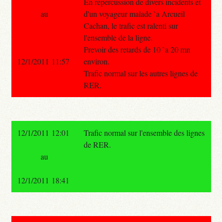
En repercussion de divers incidents et
au
d'un voyageur malade `a Arcueil
Cachan, le trafic est ralenti sur
l'ensemble de la ligne.
Prevoir des retards de 10 `a 20 mn
12/1/2011 11:57
environ.
Trafic normal sur les autres lignes de
RER.
12/1/2011 12:01
Trafic normal sur l'ensemble des lignes
de RER.
au
12/1/2011 18:41