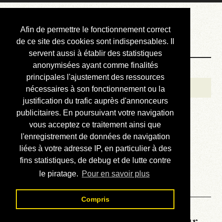
Courbis, « LE »
Afin de permettre le fonctionnement correct
Blog Officiel
de ce site des cookies sont indispensables. Il
servent aussi à établir des statistiques
anonymisées ayant comme finalités
Bienvenue
principales l'ajustement des ressources
Réalisations
nécessaires à son fonctionnement ou la
justification du trafic auprès d'annonceurs
Divers (et d’été)
publicitaires. En poursuivant votre navigation
vous acceptez ce traitement ainsi que
Annonces
l'enregistrement de données de navigation
Liens externes
liées à votre adresse IP, en particulier à des
fins statistiques, de debug et de lutte contre
Téléchargement
le piratage.
Pour en savoir plus
Contact
Compris
La météo du RER (mis à jour