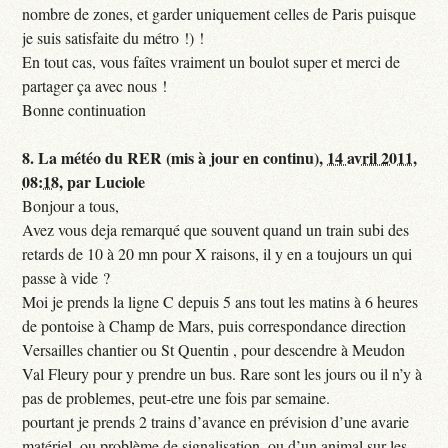
nombre de zones, et garder uniquement celles de Paris puisque
je suis satisfaite du métro !) !
En tout cas, vous faîtes vraiment un boulot super et merci de
partager ça avec nous !
Bonne continuation
8.
La météo du RER (mis à jour en continu),
14 avril 2011,
08:18
,
par
Luciole
Bonjour a tous,
Avez vous deja remarqué que souvent quand un train subi des
retards de 10 à 20 mn pour X raisons, il y en a toujours un qui
passe à vide ?
Moi je prends la ligne C depuis 5 ans tout les matins à 6 heures
de pontoise à Champ de Mars, puis correspondance direction
Versailles chantier ou St Quentin , pour descendre à Meudon
Val Fleury pour y prendre un bus. Rare sont les jours ou il n’y à
pas de problemes, peut-etre une fois par semaine.
pourtant je prends 2 trains d’avance en prévision d’une avarie
matériel, ou problème de signalisation, ou d’un animal sur les