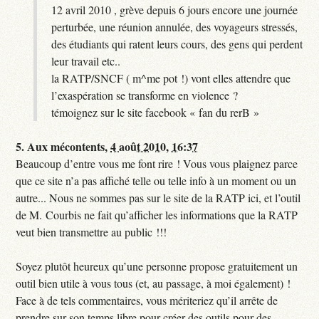
12 avril 2010 , grève depuis 6 jours encore une journée
perturbée, une réunion annulée, des voyageurs stressés,
des étudiants qui ratent leurs cours, des gens qui perdent
leur travail etc..
la RATP/SNCF ( m^me pot !) vont elles attendre que
l’exaspération se transforme en violence ?
témoignez sur le site facebook « fan du rerB »
5.
Aux mécontents,
4 août 2010, 16:37
Beaucoup d’entre vous me font rire ! Vous vous plaignez parce
que ce site n’a pas affiché telle ou telle info à un moment ou un
autre... Nous ne sommes pas sur le site de la RATP ici, et l’outil
de M. Courbis ne fait qu’afficher les informations que la RATP
veut bien transmettre au public !!!
Soyez plutôt heureux qu’une personne propose gratuitement un
outil bien utile à vous tous (et, au passage, à moi également) !
Face à de tels commentaires, vous mériteriez qu’il arrête de
prendre sur son temps libre pour créer des outils pour des