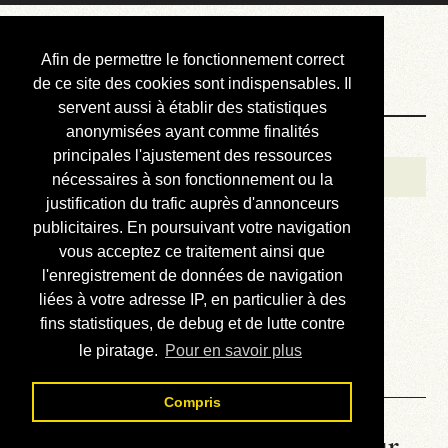
Courbis, « LE »
Afin de permettre le fonctionnement correct
Blog Officiel
de ce site des cookies sont indispensables. Il
servent aussi à établir des statistiques
anonymisées ayant comme finalités
Bienvenue
principales l'ajustement des ressources
Réalisations
nécessaires à son fonctionnement ou la
justification du trafic auprès d'annonceurs
Divers (et d’été)
publicitaires. En poursuivant votre navigation
vous acceptez ce traitement ainsi que
Annonces
l'enregistrement de données de navigation
Liens externes
liées à votre adresse IP, en particulier à des
fins statistiques, de debug et de lutte contre
Téléchargement
le piratage.
Pour en savoir plus
Contact
Compris
La météo du RER (mis à jour