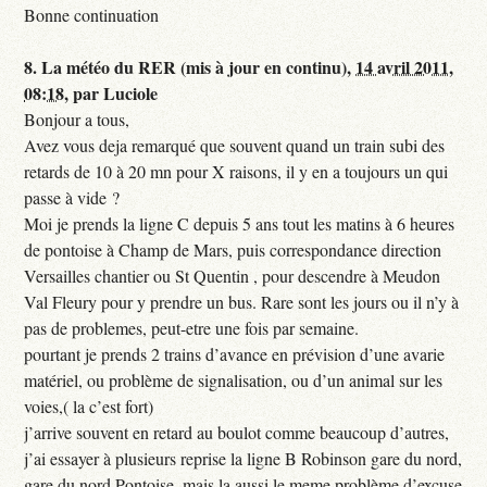
Bonne continuation
8.
La météo du RER (mis à jour en continu),
14 avril 2011,
08:18
,
par
Luciole
Bonjour a tous,
Avez vous deja remarqué que souvent quand un train subi des
retards de 10 à 20 mn pour X raisons, il y en a toujours un qui
passe à vide ?
Moi je prends la ligne C depuis 5 ans tout les matins à 6 heures
de pontoise à Champ de Mars, puis correspondance direction
Versailles chantier ou St Quentin , pour descendre à Meudon
Val Fleury pour y prendre un bus. Rare sont les jours ou il n’y à
pas de problemes, peut-etre une fois par semaine.
pourtant je prends 2 trains d’avance en prévision d’une avarie
matériel, ou problème de signalisation, ou d’un animal sur les
voies,( la c’est fort)
j’arrive souvent en retard au boulot comme beaucoup d’autres,
j’ai essayer à plusieurs reprise la ligne B Robinson gare du nord,
gare du nord Pontoise, mais la aussi le meme problème d’excuse