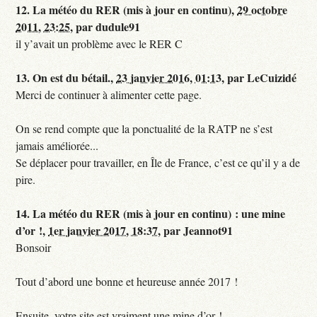
12.
La météo du RER (mis à jour en continu),
29 octobre
2011, 23:25
,
par
dudule91
il y’avait un problème avec le RER C
13.
On est du bétail.,
23 janvier 2016, 01:13
,
par
LeCuizidé
Merci de continuer à alimenter cette page.
On se rend compte que la ponctualité de la RATP ne s’est
jamais améliorée...
Se déplacer pour travailler, en Île de France, c’est ce qu’il y a de
pire.
14.
La météo du RER (mis à jour en continu) : une mine
d’or !,
1er janvier 2017, 18:37
,
par
Jeannot91
Bonsoir
Tout d’abord une bonne et heureuse année 2017 !
Ensuite, votre site est vraiment une mine d’or !