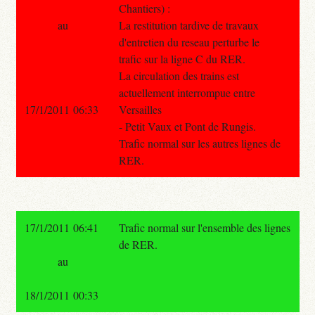
Chantiers) :
au
La restitution tardive de travaux
d'entretien du reseau perturbe le
trafic sur la ligne C du RER.
La circulation des trains est
actuellement interrompue entre
17/1/2011 06:33
Versailles
- Petit Vaux et Pont de Rungis.
Trafic normal sur les autres lignes de
RER.
17/1/2011 06:41
Trafic normal sur l'ensemble des lignes
de RER.
au
18/1/2011 00:33