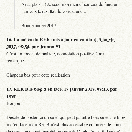
Avec plaisir ! Je serai moi même heureux de faire un
lien vers le résultat de votre étude...
Bonne année 2017
16.
La météo du RER (mis à jour en continu),
3 janvier
2017, 08:54
,
par
Jeannot91
C’est un travail de malade, connotation positive à ma
remarque...
Chapeau bas pour cette réalisation
17.
RER B le blog d’en face,
17 janvier 2018, 08:13
,
par
Dren
Bonjour,
Désolé de poster ici un sujet qui peut paraitre hors sujet : le blog
« d’en face » du Rer B n’est plus accessible comme si le nom
de domaine n’avait pas été renouvelé. Quelqu’un sait-il ce qu’il