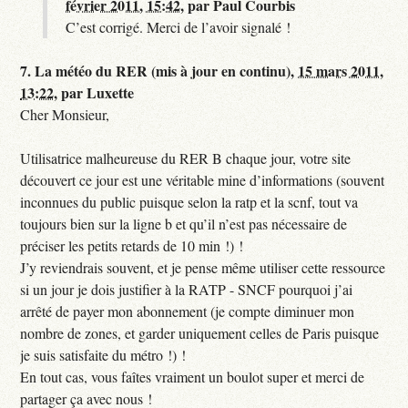
février 2011, 15:42
,
par
Paul Courbis
C’est corrigé. Merci de l’avoir signalé !
7.
La météo du RER (mis à jour en continu),
15 mars 2011,
13:22
,
par
Luxette
Cher Monsieur,
Utilisatrice malheureuse du RER B chaque jour, votre site
découvert ce jour est une véritable mine d’informations (souvent
inconnues du public puisque selon la ratp et la scnf, tout va
toujours bien sur la ligne b et qu’il n’est pas nécessaire de
préciser les petits retards de 10 min !) !
J’y reviendrais souvent, et je pense même utiliser cette ressource
si un jour je dois justifier à la RATP - SNCF pourquoi j’ai
arrêté de payer mon abonnement (je compte diminuer mon
nombre de zones, et garder uniquement celles de Paris puisque
je suis satisfaite du métro !) !
En tout cas, vous faîtes vraiment un boulot super et merci de
partager ça avec nous !