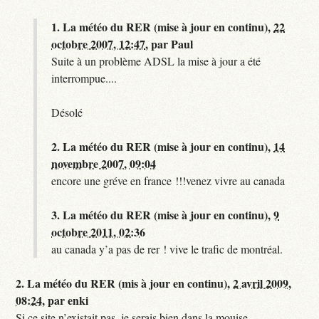
1.
La météo du RER (mise à jour en continu),
22
octobre 2007, 12:47
,
par
Paul
Suite à un problème ADSL la mise à jour a été
interrompue....
Désolé
2.
La météo du RER (mise à jour en continu),
14
novembre 2007, 09:04
encore une gréve en france !!!venez vivre au canada
3.
La météo du RER (mise à jour en continu),
9
octobre 2011, 02:36
au canada y’a pas de rer ! vive le trafic de montréal.
2.
La météo du RER (mis à jour en continu),
2 avril 2009,
08:24
,
par
enki
Si ce site n’existait pas, je serais bien dans la mouise.