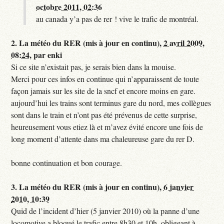
octobre 2011, 02:36
au canada y’a pas de rer ! vive le trafic de montréal.
2.
La météo du RER (mis à jour en continu),
2 avril 2009,
08:24
,
par
enki
Si ce site n’existait pas, je serais bien dans la mouise.
Merci pour ces infos en continue qui n’apparaissent de toute
façon jamais sur les site de la sncf et encore moins en gare.
aujourd’hui les trains sont terminus gare du nord, mes collègues
sont dans le train et n’ont pas été prévenus de cette surprise,
heureusement vous etiez là et m’avez évité encore une fois de
long moment d’attente dans ma chaleureuse gare du rer D.
bonne continuation et bon courage.
3.
La météo du RER (mis à jour en continu),
6 janvier
2010, 10:39
Quid de l’incident d’hier (5 janvier 2010) où la panne d’une
locomotive a bloqué le trafic entre 8h30 et 10h, obligeant à