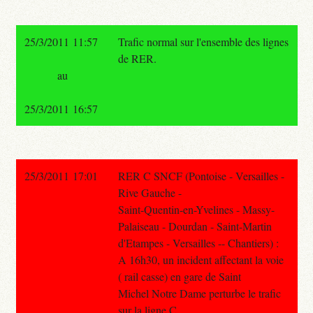
25/3/2011 11:57
Trafic normal sur l'ensemble des lignes
de RER.
au
25/3/2011 16:57
25/3/2011 17:01
RER C SNCF (Pontoise - Versailles -
Rive Gauche -
Saint-Quentin-en-Yvelines - Massy-
Palaiseau - Dourdan - Saint-Martin
d'Etampes - Versailles -- Chantiers) :
A 16h30, un incident affectant la voie
( rail casse) en gare de Saint
Michel Notre Dame perturbe le trafic
sur la ligne C.