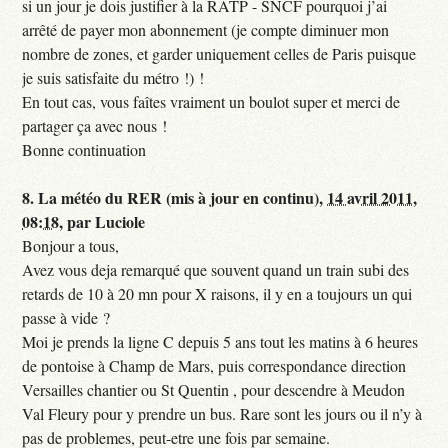
si un jour je dois justifier à la RATP - SNCF pourquoi j’ai
arrêté de payer mon abonnement (je compte diminuer mon
nombre de zones, et garder uniquement celles de Paris puisque
je suis satisfaite du métro !) !
En tout cas, vous faîtes vraiment un boulot super et merci de
partager ça avec nous !
Bonne continuation
8.
La météo du RER (mis à jour en continu),
14 avril 2011,
08:18
,
par
Luciole
Bonjour a tous,
Avez vous deja remarqué que souvent quand un train subi des
retards de 10 à 20 mn pour X raisons, il y en a toujours un qui
passe à vide ?
Moi je prends la ligne C depuis 5 ans tout les matins à 6 heures
de pontoise à Champ de Mars, puis correspondance direction
Versailles chantier ou St Quentin , pour descendre à Meudon
Val Fleury pour y prendre un bus. Rare sont les jours ou il n’y à
pas de problemes, peut-etre une fois par semaine.