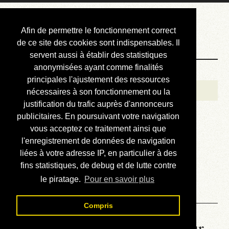
Courbis, « LE »
Afin de permettre le fonctionnement correct
Blog Officiel
de ce site des cookies sont indispensables. Il
servent aussi à établir des statistiques
anonymisées ayant comme finalités
Bienvenue
principales l'ajustement des ressources
Réalisations
nécessaires à son fonctionnement ou la
justification du trafic auprès d'annonceurs
Divers (et d’été)
publicitaires. En poursuivant votre navigation
vous acceptez ce traitement ainsi que
Annonces
l'enregistrement de données de navigation
Liens externes
liées à votre adresse IP, en particulier à des
fins statistiques, de debug et de lutte contre
Téléchargement
le piratage.
Pour en savoir plus
Contact
Compris
La météo du RER (mis à jour