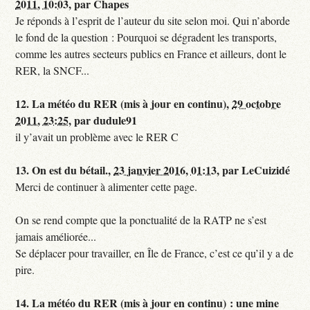
2011, 10:03
,
par
Chapes
Je réponds à l’esprit de l’auteur du site selon moi. Qui n’aborde
le fond de la question : Pourquoi se dégradent les transports,
comme les autres secteurs publics en France et ailleurs, dont le
RER, la SNCF...
12.
La météo du RER (mis à jour en continu),
29 octobre
2011, 23:25
,
par
dudule91
il y’avait un problème avec le RER C
13.
On est du bétail.,
23 janvier 2016, 01:13
,
par
LeCuizidé
Merci de continuer à alimenter cette page.
On se rend compte que la ponctualité de la RATP ne s’est
jamais améliorée...
Se déplacer pour travailler, en Île de France, c’est ce qu’il y a de
pire.
14.
La météo du RER (mis à jour en continu) : une mine