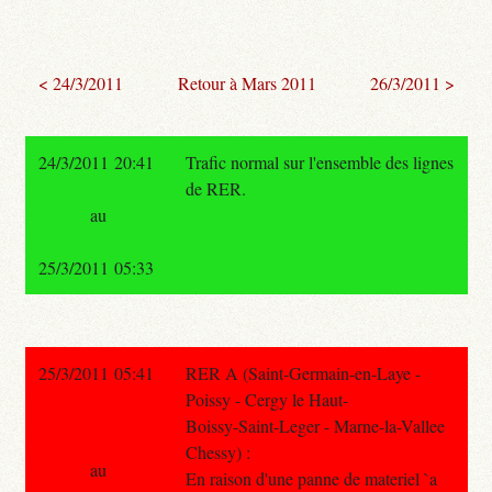
< 24/3/2011
Retour à Mars 2011
26/3/2011 >
24/3/2011 20:41
Trafic normal sur l'ensemble des lignes
de RER.
au
25/3/2011 05:33
25/3/2011 05:41
RER A (Saint-Germain-en-Laye -
Poissy - Cergy le Haut-
Boissy-Saint-Leger - Marne-la-Vallee
Chessy) :
au
En raison d'une panne de materiel `a