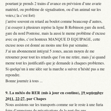
pourtant je prends 2 trains d’avance en prévision d’une avarie
matériel, ou problème de signalisation, ou d’un animal sur les
voies,( la c’est fort)
j’arrive souvent en retard au boulot comme beaucoup d’autres,
j’ai essayer à plusieurs reprise la ligne B Robinson gare du nord,
gare du nord Pontoise, mais la aussi le meme problème d’excuse
avec en plus, c’est honteux MANQUE D EQUIPAGE, cette
excuse nous est donné au moins une fois par semaine.
J’ai un abonnement intégral 5 zones, aucun moyen de me
retourner pour tout les retards que l’on me retire, mais j’ai quand
meme tout les justificatifs que je demande à chaques problemes.
Si quelqu’un à une idée sur la marche a suivre n’hésité pas a me
repondre.
Bonne journée à tous ...
9.
La météo du RER (mis à jour en continu),
19 septembre
2011, 22:27
,
par
Chapes
Nous assistons sur les transports comme sur le reste à une furia
foire d’empoigne de privatisations de la part des uns