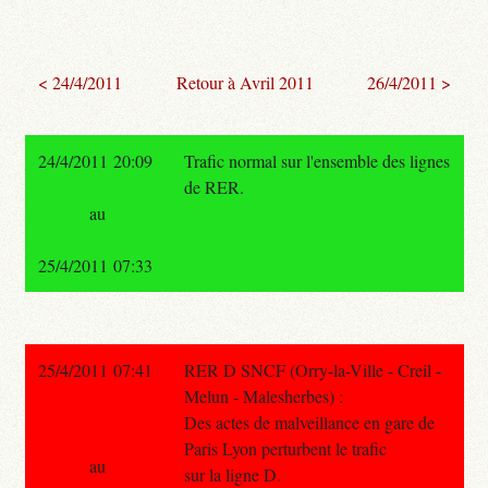
< 24/4/2011
Retour à Avril 2011
26/4/2011 >
24/4/2011 20:09
Trafic normal sur l'ensemble des lignes
de RER.
au
25/4/2011 07:33
25/4/2011 07:41
RER D SNCF (Orry-la-Ville - Creil -
Melun - Malesherbes) :
Des actes de malveillance en gare de
Paris Lyon perturbent le trafic
au
sur la ligne D.