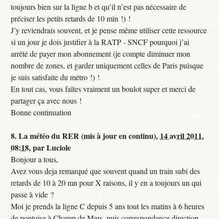
toujours bien sur la ligne b et qu’il n’est pas nécessaire de
préciser les petits retards de 10 min !) !
J’y reviendrais souvent, et je pense même utiliser cette ressource
si un jour je dois justifier à la RATP - SNCF pourquoi j’ai
arrêté de payer mon abonnement (je compte diminuer mon
nombre de zones, et garder uniquement celles de Paris puisque
je suis satisfaite du métro !) !
En tout cas, vous faîtes vraiment un boulot super et merci de
partager ça avec nous !
Bonne continuation
8.
La météo du RER (mis à jour en continu),
14 avril 2011,
08:18
,
par
Luciole
Bonjour a tous,
Avez vous deja remarqué que souvent quand un train subi des
retards de 10 à 20 mn pour X raisons, il y en a toujours un qui
passe à vide ?
Moi je prends la ligne C depuis 5 ans tout les matins à 6 heures
de pontoise à Champ de Mars, puis correspondance direction