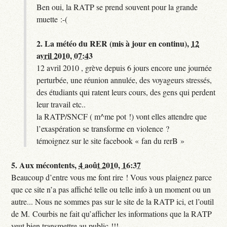
Ben oui, la RATP se prend souvent pour la grande
muette :-(
2.
La météo du RER (mis à jour en continu),
12
avril 2010, 07:43
12 avril 2010 , grève depuis 6 jours encore une journée
perturbée, une réunion annulée, des voyageurs stressés,
des étudiants qui ratent leurs cours, des gens qui perdent
leur travail etc..
la RATP/SNCF ( m^me pot !) vont elles attendre que
l’exaspération se transforme en violence ?
témoignez sur le site facebook « fan du rerB »
5.
Aux mécontents,
4 août 2010, 16:37
Beaucoup d’entre vous me font rire ! Vous vous plaignez parce
que ce site n’a pas affiché telle ou telle info à un moment ou un
autre... Nous ne sommes pas sur le site de la RATP ici, et l’outil
de M. Courbis ne fait qu’afficher les informations que la RATP
veut bien transmettre au public !!!