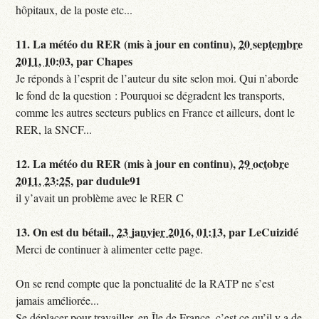
hôpitaux, de la poste etc...
11.
La météo du RER (mis à jour en continu),
20 septembre
2011, 10:03
,
par
Chapes
Je réponds à l’esprit de l’auteur du site selon moi. Qui n’aborde
le fond de la question : Pourquoi se dégradent les transports,
comme les autres secteurs publics en France et ailleurs, dont le
RER, la SNCF...
12.
La météo du RER (mis à jour en continu),
29 octobre
2011, 23:25
,
par
dudule91
il y’avait un problème avec le RER C
13.
On est du bétail.,
23 janvier 2016, 01:13
,
par
LeCuizidé
Merci de continuer à alimenter cette page.
On se rend compte que la ponctualité de la RATP ne s’est
jamais améliorée...
Se déplacer pour travailler, en Île de France, c’est ce qu’il y a de