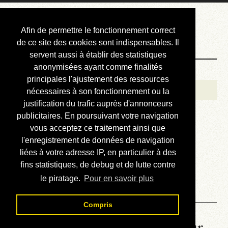
Courbis, « LE »
Afin de permettre le fonctionnement correct
Blog Officiel
de ce site des cookies sont indispensables. Il
servent aussi à établir des statistiques
anonymisées ayant comme finalités
Bienvenue
principales l'ajustement des ressources
Réalisations
nécessaires à son fonctionnement ou la
justification du trafic auprès d'annonceurs
Divers (et d’été)
publicitaires. En poursuivant votre navigation
vous acceptez ce traitement ainsi que
Annonces
l'enregistrement de données de navigation
Liens externes
liées à votre adresse IP, en particulier à des
fins statistiques, de debug et de lutte contre
Téléchargement
le piratage.
Pour en savoir plus
Contact
Compris
La météo du RER (mis à jour