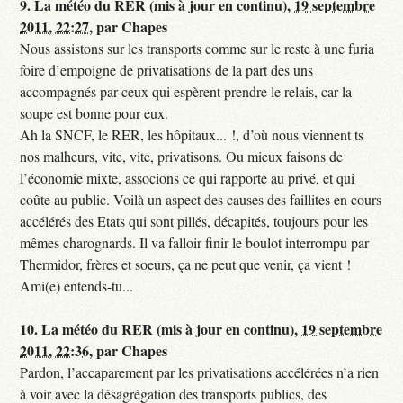
9.
La météo du RER (mis à jour en continu),
19 septembre
2011, 22:27
,
par
Chapes
Nous assistons sur les transports comme sur le reste à une furia
foire d’empoigne de privatisations de la part des uns
accompagnés par ceux qui espèrent prendre le relais, car la
soupe est bonne pour eux.
Ah la SNCF, le RER, les hôpitaux... !, d’où nous viennent ts
nos malheurs, vite, vite, privatisons. Ou mieux faisons de
l’économie mixte, associons ce qui rapporte au privé, et qui
coûte au public. Voilà un aspect des causes des faillites en cours
accélérés des Etats qui sont pillés, décapités, toujours pour les
mêmes charognards. Il va falloir finir le boulot interrompu par
Thermidor, frères et soeurs, ça ne peut que venir, ça vient !
Ami(e) entends-tu...
10.
La météo du RER (mis à jour en continu),
19 septembre
2011, 22:36
,
par
Chapes
Pardon, l’accaparement par les privatisations accélérées n’a rien
à voir avec la désagrégation des transports publics, des