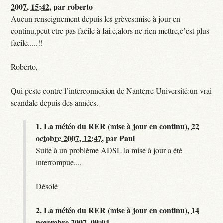
2007, 15:42
,
par
roberto
Aucun renseignement depuis les grèves:mise à jour en
continu,peut etre pas facile à faire,alors ne rien mettre,c’est plus
facile.....!!
Roberto,
Qui peste contre l’interconnexion de Nanterre Université:un vrai
scandale depuis des années.
1.
La météo du RER (mise à jour en continu),
22
octobre 2007, 12:47
,
par
Paul
Suite à un problème ADSL la mise à jour a été
interrompue....
Désolé
2.
La météo du RER (mise à jour en continu),
14
novembre 2007, 09:04