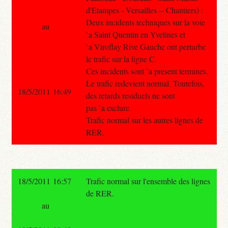
d'Etampes - Versailles -- Chantiers) :
Deux incidents techniques sur la voie
au
`a Saint Quentin en Yvelines et
`a Viroflay Rive Gauche ont perturbe
le trafic sur la ligne C.
Ces incidents sont `a present termines.
Le trafic redevient normal. Toutefois,
18/5/2011 16:49
des retards residuels ne sont
pas `a exclure.
Trafic normal sur les autres lignes de
RER.
18/5/2011 16:57
Trafic normal sur l'ensemble des lignes
de RER.
au