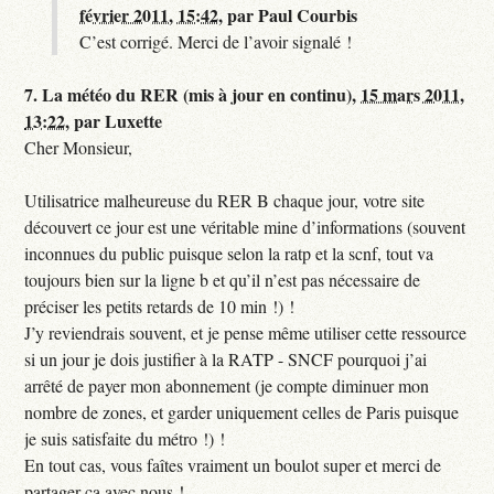
février 2011, 15:42
,
par
Paul Courbis
C’est corrigé. Merci de l’avoir signalé !
7.
La météo du RER (mis à jour en continu),
15 mars 2011,
13:22
,
par
Luxette
Cher Monsieur,
Utilisatrice malheureuse du RER B chaque jour, votre site
découvert ce jour est une véritable mine d’informations (souvent
inconnues du public puisque selon la ratp et la scnf, tout va
toujours bien sur la ligne b et qu’il n’est pas nécessaire de
préciser les petits retards de 10 min !) !
J’y reviendrais souvent, et je pense même utiliser cette ressource
si un jour je dois justifier à la RATP - SNCF pourquoi j’ai
arrêté de payer mon abonnement (je compte diminuer mon
nombre de zones, et garder uniquement celles de Paris puisque
je suis satisfaite du métro !) !
En tout cas, vous faîtes vraiment un boulot super et merci de
partager ça avec nous !