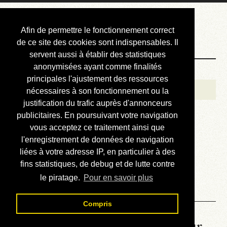
Courbis, « LE »
Afin de permettre le fonctionnement correct
Blog Officiel
de ce site des cookies sont indispensables. Il
servent aussi à établir des statistiques
anonymisées ayant comme finalités
Bienvenue
principales l'ajustement des ressources
Réalisations
nécessaires à son fonctionnement ou la
justification du trafic auprès d'annonceurs
Divers (et d’été)
publicitaires. En poursuivant votre navigation
vous acceptez ce traitement ainsi que
Annonces
l'enregistrement de données de navigation
Liens externes
liées à votre adresse IP, en particulier à des
fins statistiques, de debug et de lutte contre
Téléchargement
le piratage.
Pour en savoir plus
Contact
Compris
La météo du RER (mis à jour