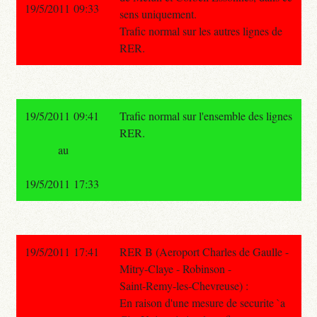
19/5/2011 09:33
sens uniquement.
Trafic normal sur les autres lignes de
RER.
19/5/2011 09:41
Trafic normal sur l'ensemble des lignes
RER.
au
19/5/2011 17:33
19/5/2011 17:41
RER B (Aeroport Charles de Gaulle -
Mitry-Claye - Robinson -
Saint-Remy-les-Chevreuse) :
En raison d'une mesure de securite `a