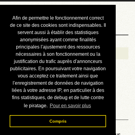
Courbis, « LE »
Afin de permettre le fonctionnement correct
Blog Officiel
de ce site des cookies sont indispensables. Il
servent aussi à établir des statistiques
anonymisées ayant comme finalités
Bienvenue
principales l'ajustement des ressources
Réalisations
nécessaires à son fonctionnement ou la
justification du trafic auprès d'annonceurs
Divers (et d’été)
publicitaires. En poursuivant votre navigation
vous acceptez ce traitement ainsi que
Annonces
l'enregistrement de données de navigation
Liens externes
liées à votre adresse IP, en particulier à des
fins statistiques, de debug et de lutte contre
Téléchargement
le piratage.
Pour en savoir plus
Contact
Compris
La météo du RER (mis à jour