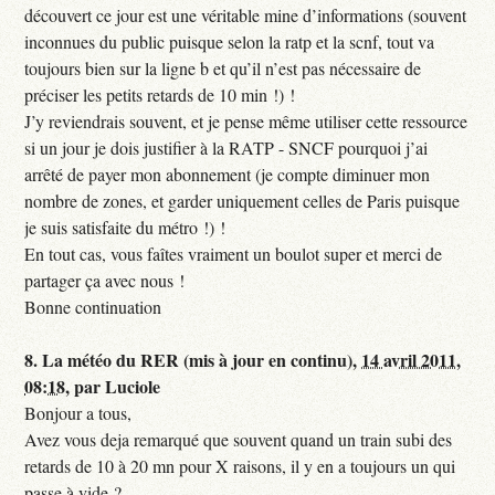
découvert ce jour est une véritable mine d’informations (souvent
inconnues du public puisque selon la ratp et la scnf, tout va
toujours bien sur la ligne b et qu’il n’est pas nécessaire de
préciser les petits retards de 10 min !) !
J’y reviendrais souvent, et je pense même utiliser cette ressource
si un jour je dois justifier à la RATP - SNCF pourquoi j’ai
arrêté de payer mon abonnement (je compte diminuer mon
nombre de zones, et garder uniquement celles de Paris puisque
je suis satisfaite du métro !) !
En tout cas, vous faîtes vraiment un boulot super et merci de
partager ça avec nous !
Bonne continuation
8.
La météo du RER (mis à jour en continu),
14 avril 2011,
08:18
,
par
Luciole
Bonjour a tous,
Avez vous deja remarqué que souvent quand un train subi des
retards de 10 à 20 mn pour X raisons, il y en a toujours un qui
passe à vide ?