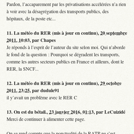
Pardon, l’accaparement par les privatisations accélérées n’a rien
à voir avec la désagrégation des transports publics, des
hôpitaux, de la poste etc...
11.
La météo du RER (mis à jour en continu),
20 septembre
2011, 10:03
,
par
Chapes
Je réponds à l’esprit de l’auteur du site selon moi. Qui n’aborde
le fond de la question : Pourquoi se dégradent les transports,
comme les autres secteurs publics en France et ailleurs, dont le
RER, la SNCF...
12.
La météo du RER (mis à jour en continu),
29 octobre
2011, 23:25
,
par
dudule91
il y’avait un problème avec le RER C
13.
On est du bétail.,
23 janvier 2016, 01:13
,
par
LeCuizidé
Merci de continuer à alimenter cette page.
On se rend compte que la ponctualité de la RATP ne s’est