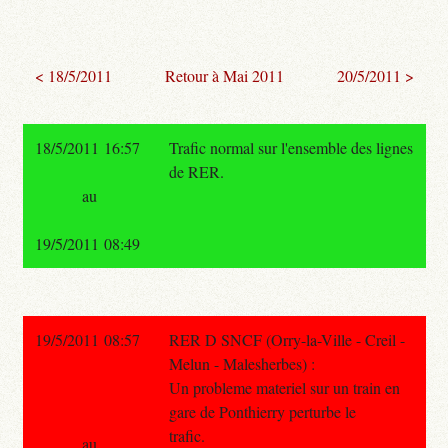
< 18/5/2011
Retour à Mai 2011
20/5/2011 >
18/5/2011 16:57
Trafic normal sur l'ensemble des lignes
de RER.
au
19/5/2011 08:49
19/5/2011 08:57
RER D SNCF (Orry-la-Ville - Creil -
Melun - Malesherbes) :
Un probleme materiel sur un train en
gare de Ponthierry perturbe le
trafic.
au