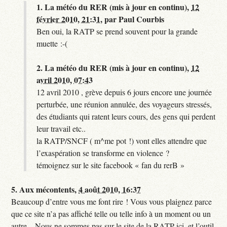
1.
La météo du RER (mis à jour en continu),
12
février 2010, 21:31
,
par
Paul Courbis
Ben oui, la RATP se prend souvent pour la grande
muette :-(
2.
La météo du RER (mis à jour en continu),
12
avril 2010, 07:43
12 avril 2010 , grève depuis 6 jours encore une journée
perturbée, une réunion annulée, des voyageurs stressés,
des étudiants qui ratent leurs cours, des gens qui perdent
leur travail etc..
la RATP/SNCF ( m^me pot !) vont elles attendre que
l’exaspération se transforme en violence ?
témoignez sur le site facebook « fan du rerB »
5.
Aux mécontents,
4 août 2010, 16:37
Beaucoup d’entre vous me font rire ! Vous vous plaignez parce
que ce site n’a pas affiché telle ou telle info à un moment ou un
autre... Nous ne sommes pas sur le site de la RATP ici, et l’outil