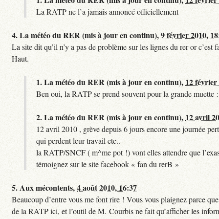
La RATP ne l’a jamais annoncé officiellement
4.
La météo du RER (mis à jour en continu),
9 février 2010, 18
La site dit qu’il n’y a pas de problème sur les lignes du rer or c’es
Haut.
1.
La météo du RER (mis à jour en continu),
12 février
Ben oui, la RATP se prend souvent pour la grande muette :
2.
La météo du RER (mis à jour en continu),
12 avril 2
12 avril 2010 , grève depuis 6 jours encore une journée pert
qui perdent leur travail etc..
la RATP/SNCF ( m^me pot !) vont elles attendre que l’exas
témoignez sur le site facebook « fan du rerB »
5.
Aux mécontents,
4 août 2010, 16:37
Beaucoup d’entre vous me font rire ! Vous vous plaignez parce que ce
de la RATP ici, et l’outil de M. Courbis ne fait qu’afficher les inf