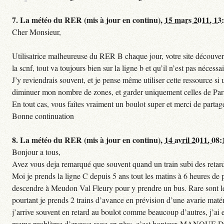
7.
La météo du RER (mis à jour en continu),
15 mars 2011, 13
Cher Monsieur,
Utilisatrice malheureuse du RER B chaque jour, votre site découvert
la scnf, tout va toujours bien sur la ligne b et qu’il n’est pas nécessa
J’y reviendrais souvent, et je pense même utiliser cette ressource 
diminuer mon nombre de zones, et garder uniquement celles de Paris 
En tout cas, vous faîtes vraiment un boulot super et merci de partag
Bonne continuation
8.
La météo du RER (mis à jour en continu),
14 avril 2011, 08:
Bonjour a tous,
Avez vous deja remarqué que souvent quand un train subi des retards
Moi je prends la ligne C depuis 5 ans tout les matins à 6 heures de
descendre à Meudon Val Fleury pour y prendre un bus. Rare sont les 
pourtant je prends 2 trains d’avance en prévision d’une avarie matéri
j’arrive souvent en retard au boulot comme beaucoup d’autres, j’ai e
meme problème d’excuse avec en plus, c’est honteux MANQUE D E