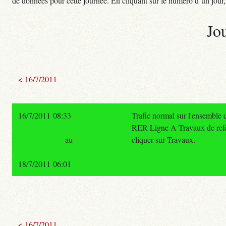
de données pour cette journée. En cliquant sur le numéro d’un jour, o
Jo
< 16/7/2011
16/7/2011 08:33
Trafic normal sur l'ensemble 
RER Ligne A Travaux de refec
au
cliquer sur Travaux.
18/7/2011 06:01
< 16/7/2011