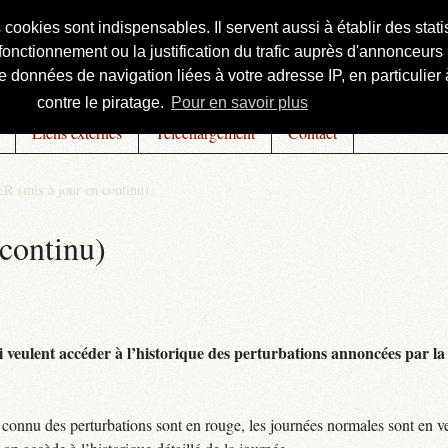
s cookies sont indispensables. Il servent aussi à établir des st
onctionnement ou la justification du trafic auprès d'annonceurs 
 données de navigation liées à votre adresse IP, en particulier à
contre le piratage.
Pour en savoir plus
Liens externes
Téléchargement
Contact
R (mis à jour en continu)
continu)
 veulent accéder à l’historique des perturbations annoncées par la 
connu des perturbations sont en rouge, les journées normales sont en ve