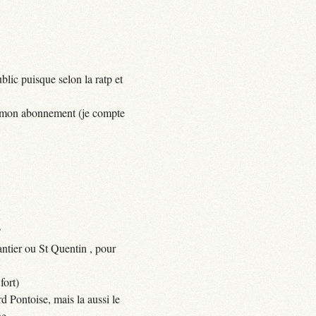
lic puisque selon la ratp et
yer mon abonnement (je compte
?
ntier ou St Quentin , pour
fort)
d Pontoise, mais la aussi le
e.