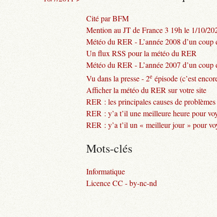
Cité par BFM
Mention au JT de France 3 19h le 1/10/20
Météo du RER - L’année 2008 d’un coup d
Un flux RSS pour la météo du RER
Météo du RER - L’année 2007 d’un coup d
e
Vu dans la presse - 2
épisode (c’est encore
Afficher la météo du RER sur votre site
RER : les principales causes de problèmes
RER : y’a t’il une meilleure heure pour vo
RER : y’a t’il un « meilleur jour » pour v
Mots-clés
Informatique
Licence CC - by-nc-nd