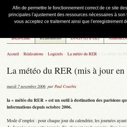
Afin de permettre le fonctionnement correct de ce site de
principales l'ajustement des ressources nécessaires à son f
Courbis, « LE » Blog Officiel
vous acceptez ce traitement ainsi que l'enregistrement de
Bienvenue
Réalisations
Divers (et d’été)
Annonces
Accueil
>
Réalisations
>
Logiciels
>
La météo du RER
>
La météo du RE
La météo du RER (mis à jour en 
mardi 7 novembre 2006
,
par
Paul Courbis
la « météo du RER » est un outil à destination des parisiens qui
informations depuis octobre 2006.
Mode d’emploi : pour chaque jour du calendrier, les journées ayant 