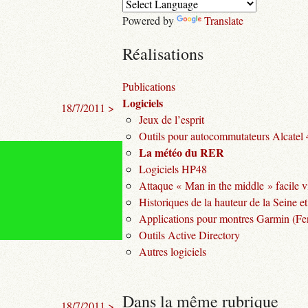
Powered by
Translate
Réalisations
Publications
Logiciels
18/7/2011 >
Jeux de l’esprit
Outils pour autocommutateurs Alcatel
La météo du RER
Logiciels HP48
Attaque « Man in the middle » facile v
Historiques de la hauteur de la Seine et
Applications pour montres Garmin (Fen
Outils Active Directory
Autres logiciels
Dans la même rubrique
18/7/2011 >