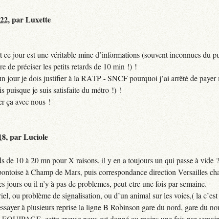
:22
,
par
Luxette
 ce jour est une véritable mine d’informations (souvent inconnues du pub
ire de préciser les petits retards de 10 min !) !
si un jour je dois justifier à la RATP - SNCF pourquoi j’ai arrêté de pa
puisque je suis satisfaite du métro !) !
er ça avec nous !
18
,
par
Luciole
 de 10 à 20 mn pour X raisons, il y en a toujours un qui passe à vide 
 pontoise à Champ de Mars, puis correspondance direction Versailles cha
jours ou il n’y à pas de problemes, peut-etre une fois par semaine.
el, ou problème de signalisation, ou d’un animal sur les voies,( la c’est 
ssayer à plusieurs reprise la ligne B Robinson gare du nord, gare du nor
QUIPAGE, cette excuse nous est donné au moins une fois par semain