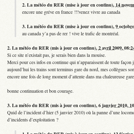
2.
La météo du RER (mise à jour en continu),
14 novem
encore une gréve en france !!!venez vivre au canada
3.
La météo du RER (mise à jour en continu),
9 octobre
au canada y’a pas de rer ! vive le trafic de montréal.
2.
La météo du RER (mis à jour en continu),
2 avril 2009, 08:2
Si ce site n’existait pas, je serais bien dans la mouise.
Merci pour ces infos en continue qui n’apparaissent de toute façon ja
aujourd’hui les trains sont terminus gare du nord, mes collègues sont
encore une fois de long moment d’attente dans ma chaleureuse gare
bonne continuation et bon courage.
3.
La météo du RER (mis à jour en continu),
6 janvier 2010, 1
Quid de l’incident d’hier (5 janvier 2010) où la panne d’une locomo
d’incidents d’exploitation ?
1.
La météo du RER (mis à jour en continu),
12 février