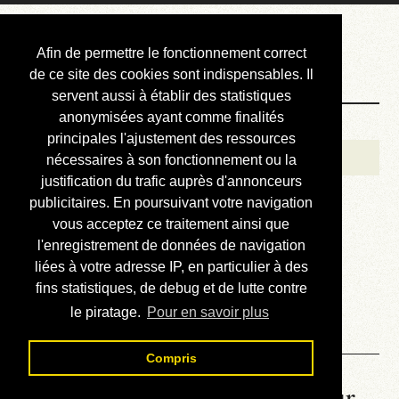
Courbis, « LE »
Afin de permettre le fonctionnement correct
Blog Officiel
de ce site des cookies sont indispensables. Il
servent aussi à établir des statistiques
anonymisées ayant comme finalités
Bienvenue
principales l'ajustement des ressources
Réalisations
nécessaires à son fonctionnement ou la
justification du trafic auprès d'annonceurs
Divers (et d’été)
publicitaires. En poursuivant votre navigation
vous acceptez ce traitement ainsi que
Annonces
l'enregistrement de données de navigation
Liens externes
liées à votre adresse IP, en particulier à des
fins statistiques, de debug et de lutte contre
Téléchargement
le piratage.
Pour en savoir plus
Contact
Compris
La météo du RER (mis à jour