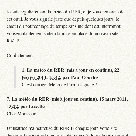
Je suis regulierement la meteo du RER, et je vous remercie de
cet outil. Je vous signale juste que depuis quelques jours, le
calcul du pourcentage du temps sans incident est interrompu,
vraisemblablement suite a la mise en place du nouveau site
RATP.
Cordialement,
1.
La meteo du RER (mis a jour en continu),
22
février 2011, 15:42
,
par
Paul Courbis
C’est corrigé. Merci de l’avoir signalé !
7.
La météo du RER (mis à jour en continu),
15 mars 2011,
13:22
,
par
Luxette
Cher Monsieur,
Utilisatrice malheureuse du RER B chaque jour, votre site
découvert ce jour est une véritable mine d’informations (souvent