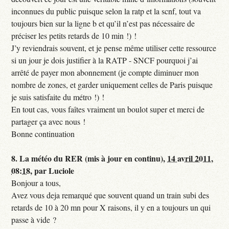
inconnues du public puisque selon la ratp et la scnf, tout va
toujours bien sur la ligne b et qu’il n’est pas nécessaire de
préciser les petits retards de 10 min !) !
J’y reviendrais souvent, et je pense même utiliser cette ressource
si un jour je dois justifier à la RATP - SNCF pourquoi j’ai
arrêté de payer mon abonnement (je compte diminuer mon
nombre de zones, et garder uniquement celles de Paris puisque
je suis satisfaite du métro !) !
En tout cas, vous faîtes vraiment un boulot super et merci de
partager ça avec nous !
Bonne continuation
8.
La météo du RER (mis à jour en continu),
14 avril 2011,
08:18
,
par
Luciole
Bonjour a tous,
Avez vous deja remarqué que souvent quand un train subi des
retards de 10 à 20 mn pour X raisons, il y en a toujours un qui
passe à vide ?