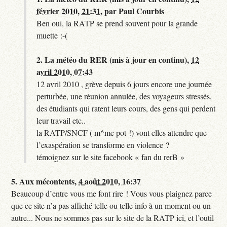
février 2010, 21:31
,
par
Paul Courbis
Ben oui, la RATP se prend souvent pour la grande
muette :-(
2.
La météo du RER (mis à jour en continu),
12
avril 2010, 07:43
12 avril 2010 , grève depuis 6 jours encore une journée
perturbée, une réunion annulée, des voyageurs stressés,
des étudiants qui ratent leurs cours, des gens qui perdent
leur travail etc..
la RATP/SNCF ( m^me pot !) vont elles attendre que
l’exaspération se transforme en violence ?
témoignez sur le site facebook « fan du rerB »
5.
Aux mécontents,
4 août 2010, 16:37
Beaucoup d’entre vous me font rire ! Vous vous plaignez parce
que ce site n’a pas affiché telle ou telle info à un moment ou un
autre... Nous ne sommes pas sur le site de la RATP ici, et l’outil