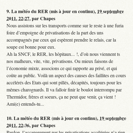
9.
La météo du RER (mis à jour en continu),
19 septembre
2011, 22:27
,
par
Chapes
Nous assistons sur les transports comme sur le reste à une furia
foire d’empoigne de privatisations de la part des uns
accompagnés par ceux qui espèrent prendre le relais, car la
soupe est bonne pour eux.
Ah la SNCF, le RER, les hôpitaux... !, d’où nous viennent ts
nos malheurs, vite, vite, privatisons. Ou mieux faisons de
l’économie mixte, associons ce qui rapporte au privé, et qui
coûte au public. Voilà un aspect des causes des faillites en cours
accélérés des Etats qui sont pillés, décapités, toujours pour les
mêmes charognards. Il va falloir finir le boulot interrompu par
Thermidor, frères et soeurs, ça ne peut que venir, ça vient !
Ami(e) entends-tu...
10.
La météo du RER (mis à jour en continu),
19 septembre
2011, 22:36
,
par
Chapes
Pardon, l’accaparement par les privatisations accélérées n’a rien