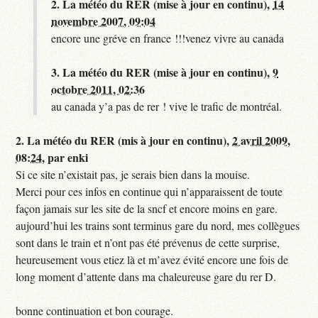
2.
La météo du RER (mise à jour en continu),
14
novembre 2007, 09:04
encore une gréve en france !!!venez vivre au canada
3.
La météo du RER (mise à jour en continu),
9
octobre 2011, 02:36
au canada y’a pas de rer ! vive le trafic de montréal.
2.
La météo du RER (mis à jour en continu),
2 avril 2009,
08:24
,
par
enki
Si ce site n’existait pas, je serais bien dans la mouise.
Merci pour ces infos en continue qui n’apparaissent de toute
façon jamais sur les site de la sncf et encore moins en gare.
aujourd’hui les trains sont terminus gare du nord, mes collègues
sont dans le train et n’ont pas été prévenus de cette surprise,
heureusement vous etiez là et m’avez évité encore une fois de
long moment d’attente dans ma chaleureuse gare du rer D.
bonne continuation et bon courage.