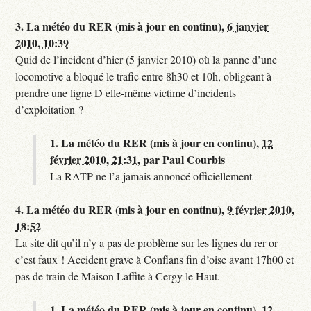
3.
La météo du RER (mis à jour en continu),
6 janvier
2010, 10:39
Quid de l’incident d’hier (5 janvier 2010) où la panne d’une
locomotive a bloqué le trafic entre 8h30 et 10h, obligeant à
prendre une ligne D elle-même victime d’incidents
d’exploitation ?
1.
La météo du RER (mis à jour en continu),
12
février 2010, 21:31
,
par
Paul Courbis
La RATP ne l’a jamais annoncé officiellement
4.
La météo du RER (mis à jour en continu),
9 février 2010,
18:52
La site dit qu’il n’y a pas de problème sur les lignes du rer or
c’est faux ! Accident grave à Conflans fin d’oise avant 17h00 et
pas de train de Maison Laffite à Cergy le Haut.
1.
La météo du RER (mis à jour en continu),
12