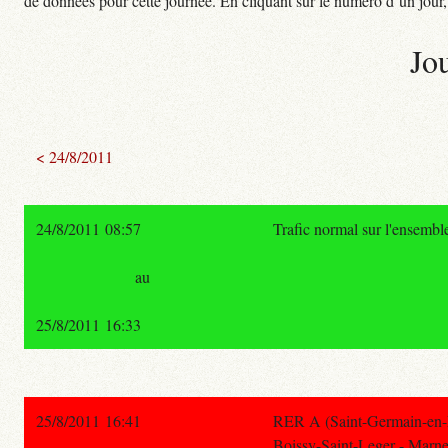
de données pour cette journée. En cliquant sur le numéro d’un jour, o
Jo
< 24/8/2011
24/8/2011 08:57
Trafic normal sur l'ensembl
au
25/8/2011 16:33
25/8/2011 16:41
RER A (Saint-Germain-en-L
Boissy-Saint-Leger - Marne