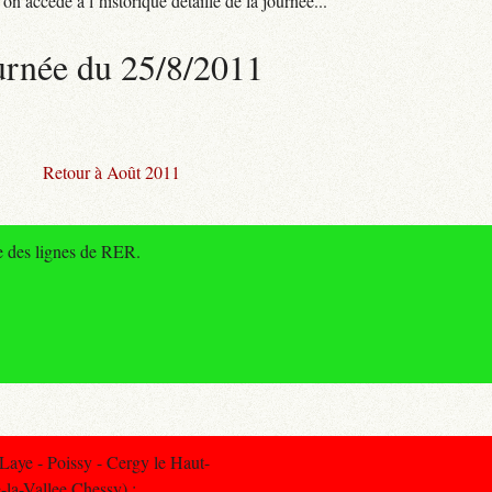
n accède à l’historique détaillé de la journée...
urnée du 25/8/2011
Retour à Août 2011
e des lignes de RER.
aye - Poissy - Cergy le Haut-
-la-Vallee Chessy) :