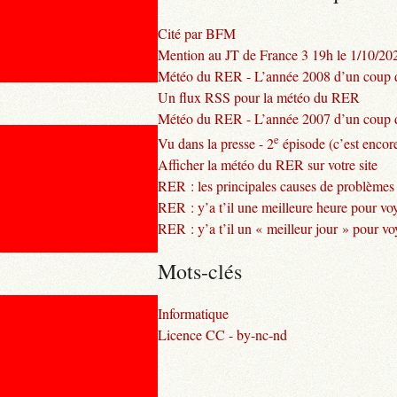
Cité par BFM
Mention au JT de France 3 19h le 1/10/20
Météo du RER - L’année 2008 d’un coup d
Un flux RSS pour la météo du RER
Météo du RER - L’année 2007 d’un coup d
e
Vu dans la presse - 2
épisode (c’est encore
Afficher la météo du RER sur votre site
RER : les principales causes de problèmes
RER : y’a t’il une meilleure heure pour vo
RER : y’a t’il un « meilleur jour » pour v
Mots-clés
Informatique
Licence CC - by-nc-nd