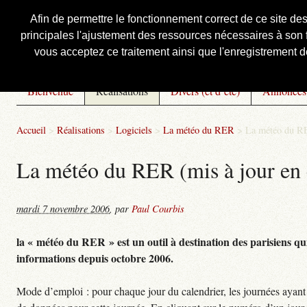
Afin de permettre le fonctionnement correct de ce site de
principales l'ajustement des ressources nécessaires à son f
Courbis, « LE » Blog Officiel
vous acceptez ce traitement ainsi que l'enregistrement de
Bienvenue
Réalisations
Divers (et d’été)
Annonces
Accueil
>
Réalisations
>
Logiciels
>
La météo du RER
>
La météo du RE
La météo du RER (mis à jour en 
mardi 7 novembre 2006
,
par
Paul Courbis
la « météo du RER » est un outil à destination des parisiens qui
informations depuis octobre 2006.
Mode d’emploi : pour chaque jour du calendrier, les journées ayant 