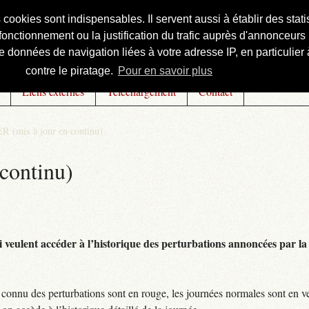
s cookies sont indispensables. Il servent aussi à établir des st
onctionnement ou la justification du trafic auprès d'annonceurs 
 données de navigation liées à votre adresse IP, en particulier à
contre le piratage.
Pour en savoir plus
Liens externes
Téléchargement
Contact
R (mis à jour en continu)
continu)
 veulent accéder à l’historique des perturbations annoncées par la 
connu des perturbations sont en rouge, les journées normales sont en ve