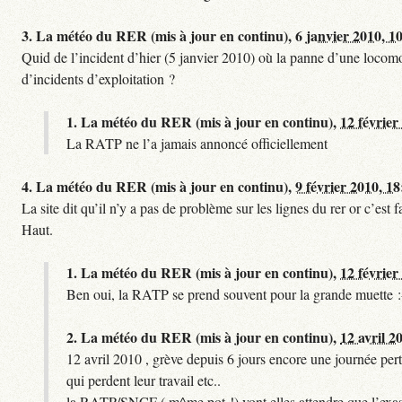
3.
La météo du RER (mis à jour en continu),
6 janvier 2010, 1
Quid de l’incident d’hier (5 janvier 2010) où la panne d’une locomo
d’incidents d’exploitation ?
1.
La météo du RER (mis à jour en continu),
12 février
La RATP ne l’a jamais annoncé officiellement
4.
La météo du RER (mis à jour en continu),
9 février 2010, 18
La site dit qu’il n’y a pas de problème sur les lignes du rer or c’es
Haut.
1.
La météo du RER (mis à jour en continu),
12 février
Ben oui, la RATP se prend souvent pour la grande muette :
2.
La météo du RER (mis à jour en continu),
12 avril 2
12 avril 2010 , grève depuis 6 jours encore une journée pert
qui perdent leur travail etc..
la RATP/SNCF ( m^me pot !) vont elles attendre que l’exas