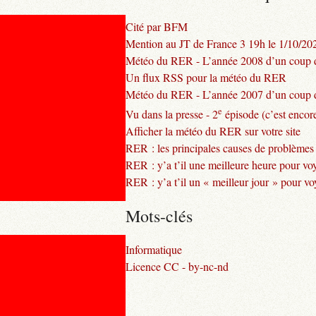
Cité par BFM
Mention au JT de France 3 19h le 1/10/20
Météo du RER - L’année 2008 d’un coup d
Un flux RSS pour la météo du RER
Météo du RER - L’année 2007 d’un coup d
e
Vu dans la presse - 2
épisode (c’est encore
Afficher la météo du RER sur votre site
RER : les principales causes de problèmes
RER : y’a t’il une meilleure heure pour vo
RER : y’a t’il un « meilleur jour » pour v
Mots-clés
Informatique
Licence CC - by-nc-nd