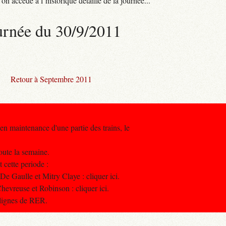
n accède à l’historique détaillé de la journée...
urnée du 30/9/2011
Retour à Septembre 2011
en maintenance d'une partie des trains, le
toute la semaine.
 cette periode :
e Gaulle et Mitry Claye : cliquer ici.
evreuse et Robinson : cliquer ici.
 lignes de RER.