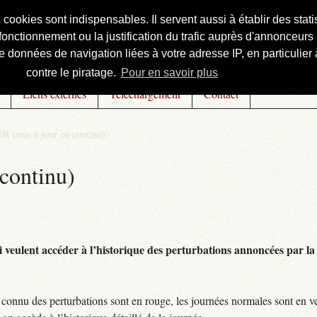
s cookies sont indispensables. Il servent aussi à établir des st
onctionnement ou la justification du trafic auprès d'annonceurs 
 données de navigation liées à votre adresse IP, en particulier à
contre le piratage.
Pour en savoir plus
Liens externes
Téléchargement
Contact
R (mis à jour en continu)
continu)
 veulent accéder à l’historique des perturbations annoncées par la 
connu des perturbations sont en rouge, les journées normales sont en ve