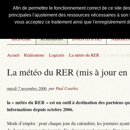
Afin de permettre le fonctionnement correct de ce site de
principales l'ajustement des ressources nécessaires à son f
Courbis, « LE » Blog Officiel
vous acceptez ce traitement ainsi que l'enregistrement de
Bienvenue
Réalisations
Divers (et d’été)
Annonces
Accueil
>
Réalisations
>
Logiciels
>
La météo du RER
>
La météo du RE
La météo du RER (mis à jour en 
mardi 7 novembre 2006
,
par
Paul Courbis
la « météo du RER » est un outil à destination des parisiens qui
informations depuis octobre 2006.
Mode d’emploi : pour chaque jour du calendrier, les journées ayant 