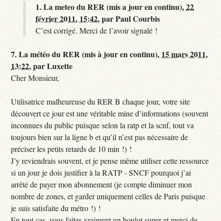
1.
La meteo du RER (mis a jour en continu),
22
février 2011, 15:42
,
par
Paul Courbis
C’est corrigé. Merci de l’avoir signalé !
7.
La météo du RER (mis à jour en continu),
15 mars 2011,
13:22
,
par
Luxette
Cher Monsieur,
Utilisatrice malheureuse du RER B chaque jour, votre site
découvert ce jour est une véritable mine d’informations (souvent
inconnues du public puisque selon la ratp et la scnf, tout va
toujours bien sur la ligne b et qu’il n’est pas nécessaire de
préciser les petits retards de 10 min !) !
J’y reviendrais souvent, et je pense même utiliser cette ressource
si un jour je dois justifier à la RATP - SNCF pourquoi j’ai
arrêté de payer mon abonnement (je compte diminuer mon
nombre de zones, et garder uniquement celles de Paris puisque
je suis satisfaite du métro !) !
En tout cas, vous faîtes vraiment un boulot super et merci de