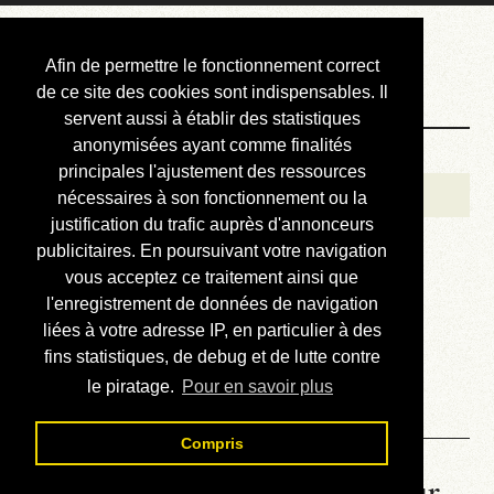
Courbis, « LE »
Afin de permettre le fonctionnement correct
Blog Officiel
de ce site des cookies sont indispensables. Il
servent aussi à établir des statistiques
anonymisées ayant comme finalités
Bienvenue
principales l'ajustement des ressources
Réalisations
nécessaires à son fonctionnement ou la
justification du trafic auprès d'annonceurs
Divers (et d’été)
publicitaires. En poursuivant votre navigation
vous acceptez ce traitement ainsi que
Annonces
l'enregistrement de données de navigation
Liens externes
liées à votre adresse IP, en particulier à des
fins statistiques, de debug et de lutte contre
Téléchargement
le piratage.
Pour en savoir plus
Contact
Compris
La météo du RER (mis à jour