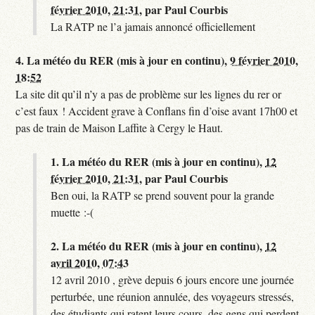
février 2010, 21:31
,
par
Paul Courbis
La RATP ne l’a jamais annoncé officiellement
4.
La météo du RER (mis à jour en continu),
9 février 2010,
18:52
La site dit qu’il n’y a pas de problème sur les lignes du rer or
c’est faux ! Accident grave à Conflans fin d’oise avant 17h00 et
pas de train de Maison Laffite à Cergy le Haut.
1.
La météo du RER (mis à jour en continu),
12
février 2010, 21:31
,
par
Paul Courbis
Ben oui, la RATP se prend souvent pour la grande
muette :-(
2.
La météo du RER (mis à jour en continu),
12
avril 2010, 07:43
12 avril 2010 , grève depuis 6 jours encore une journée
perturbée, une réunion annulée, des voyageurs stressés,
des étudiants qui ratent leurs cours, des gens qui perdent