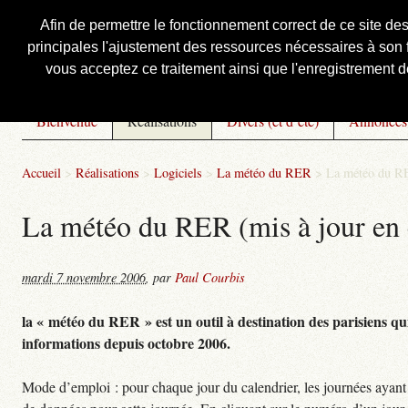
Afin de permettre le fonctionnement correct de ce site de
principales l'ajustement des ressources nécessaires à son f
Courbis, « LE » Blog Officiel
vous acceptez ce traitement ainsi que l'enregistrement de
Bienvenue
Réalisations
Divers (et d’été)
Annonces
Accueil
>
Réalisations
>
Logiciels
>
La météo du RER
>
La météo du RE
La météo du RER (mis à jour en 
mardi 7 novembre 2006
,
par
Paul Courbis
la « météo du RER » est un outil à destination des parisiens qui
informations depuis octobre 2006.
Mode d’emploi : pour chaque jour du calendrier, les journées ayant 