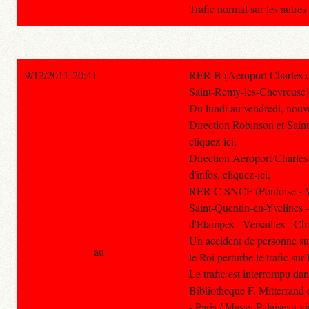
Trafic normal sur les autre
9/12/2011 20:41
RER B (Aeroport Charles de
Saint-Remy-les-Chevreuse)
Du lundi au vendredi, nouve
Direction Robinson et Sain
cliquez-ici.
Direction Aeroport Charles
d'infos, cliquez-ici.
RER C SNCF (Pontoise - Ve
Saint-Quentin-en-Yvelines 
d'Etampes - Versailles - Cha
Un accident de personne su
au
le Roi perturbe le trafic su
Le trafic est interrompu dan
Bibliotheque F. Mitterrand e
- Paris / Massy Palaiseau v