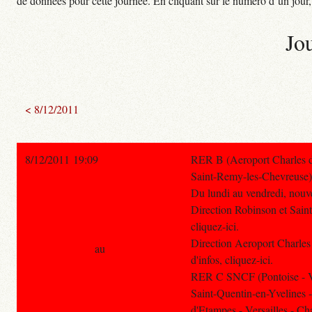
de données pour cette journée. En cliquant sur le numéro d’un jour, o
Jo
< 8/12/2011
8/12/2011 19:09
RER B (Aeroport Charles de
Saint-Remy-les-Chevreuse)
Du lundi au vendredi, nouve
Direction Robinson et Sain
cliquez-ici.
Direction Aeroport Charles
au
d'infos, cliquez-ici.
RER C SNCF (Pontoise - Ve
Saint-Quentin-en-Yvelines 
d'Etampes - Versailles - Cha