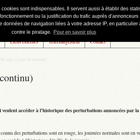
s cookies sont indispensables. Il servent aussi à établir des st
onctionnement ou la justification du trafic auprès d'annonceurs 
 données de navigation liées à votre adresse IP, en particulier à
contre le piratage.
Pour en savoir plus
Liens externes
Téléchargement
Contact
R (mis à jour en continu)
continu)
 veulent accéder à l’historique des perturbations annoncées par la 
connu des perturbations sont en rouge, les journées normales sont en ve