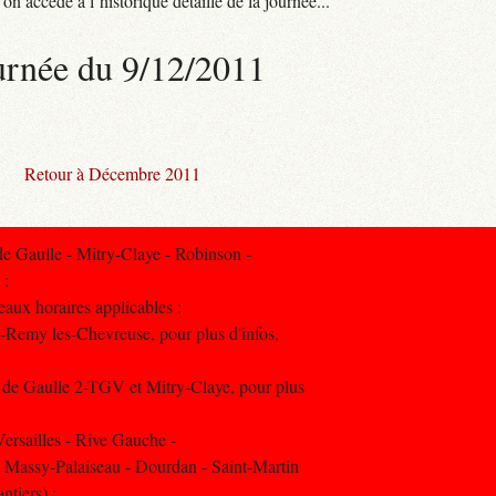
n accède à l’historique détaillé de la journée...
urnée du 9/12/2011
Retour à Décembre 2011
 Gaulle - Mitry-Claye - Robinson -
 :
aux horaires applicables :
t-Remy les-Chevreuse, pour plus d'infos,
 de Gaulle 2-TGV et Mitry-Claye, pour plus
rsailles - Rive Gauche -
- Massy-Palaiseau - Dourdan - Saint-Martin
ntiers) :