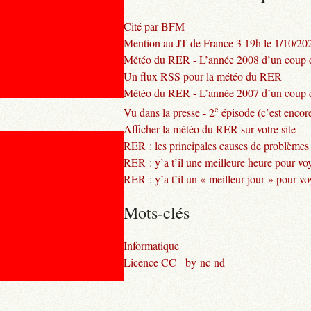
Cité par BFM
Mention au JT de France 3 19h le 1/10/20
Météo du RER - L’année 2008 d’un coup d
Un flux RSS pour la météo du RER
Météo du RER - L’année 2007 d’un coup d
e
Vu dans la presse - 2
épisode (c’est encore
Afficher la météo du RER sur votre site
RER : les principales causes de problèmes
RER : y’a t’il une meilleure heure pour vo
RER : y’a t’il un « meilleur jour » pour v
Mots-clés
Informatique
Licence CC - by-nc-nd