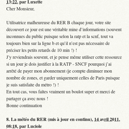
13:22
,
par
Luxette
Cher Monsieur,
Utilisatrice malheureuse du RER B chaque jour, votre site
découvert ce jour est une véritable mine d’informations (souvent
inconnues du public puisque selon la ratp et la scnf, tout va
toujours bien sur la ligne b et qu’il n’est pas nécessaire de
préciser les petits retards de 10 min !) !
J’y reviendrais souvent, et je pense même utiliser cette ressource
si un jour je dois justifier à la RATP - SNCF pourquoi j’ai
arrêté de payer mon abonnement (je compte diminuer mon
nombre de zones, et garder uniquement celles de Paris puisque
je suis satisfaite du métro !) !
En tout cas, vous faîtes vraiment un boulot super et merci de
partager ça avec nous !
Bonne continuation
8.
La météo du RER (mis à jour en continu),
14 avril 2011,
08:18
,
par
Luciole