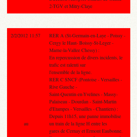
2-TGV et Mitry-Claye
2/2/2012 11:57
RER A (St-Germain-en-Laye - Poissy -
Cergy le Haut- Boissy-St-Leger -
Marne-la-Vallee Chessy) :
En repercussion de divers incidents, le
trafic est ralenti sur
l'ensemble de la ligne.
RER C SNCF (Pontoise - Versailles -
Rive Gauche -
Saint-Quentin-en-Yvelines - Massy-
Palaiseau - Dourdan - Saint-Martin
d'Etampes - Versailles - Chantiers) :
Depuis 11h15, une panne immobilise
au
un train de la ligne H entre les
gares de Cernay et Ermont Eaubonne.