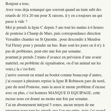
Bonjour a tous,
Avez vous deja remarqué que souvent quand un train subi des
retards de 10 à 20 mn pour X raisons, il y en a toujours un qui
passe à vide ?
Moi je prends la ligne C depuis 5 ans tout les matins à 6 heures
de pontoise à Champ de Mars, puis correspondance direction
Versailles chantier ou St Quentin , pour descendre à Meudon
Val Fleury pour y prendre un bus. Rare sont les jours ou il n’y à
pas de problemes, peut-etre une fois par semaine.
pourtant je prends 2 trains d’avance en prévision d’une avarie
matériel, ou problème de signalisation, ou d’un animal sur les
voies,( la c’est fort)
j’arrive souvent en retard au boulot comme beaucoup d’autres,
j’ai essayer à plusieurs reprise la ligne B Robinson gare du nord,
gare du nord Pontoise, mais la aussi le meme problème d’excuse
avec en plus, c’est honteux MANQUE D EQUIPAGE, cette
excuse nous est donné au moins une fois par semaine.
J’ai un abonnement intégral 5 zones, aucun moyen de me
retourner pour tout les retards que l’on me retire, mais j’ai quand