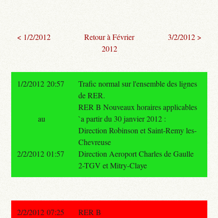
< 1/2/2012
Retour à Février
3/2/2012 >
2012
1/2/2012 20:57
Trafic normal sur l'ensemble des lignes
de RER.
RER B Nouveaux horaires applicables
au
`a partir du 30 janvier 2012 :
Direction Robinson et Saint-Remy les-
Chevreuse
2/2/2012 01:57
Direction Aeroport Charles de Gaulle
2-TGV et Mitry-Claye
2/2/2012 07:25
RER B