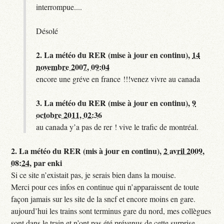
interrompue....
Désolé
2.
La météo du RER (mise à jour en continu),
14
novembre 2007, 09:04
encore une gréve en france !!!venez vivre au canada
3.
La météo du RER (mise à jour en continu),
9
octobre 2011, 02:36
au canada y’a pas de rer ! vive le trafic de montréal.
2.
La météo du RER (mis à jour en continu),
2 avril 2009,
08:24
,
par
enki
Si ce site n’existait pas, je serais bien dans la mouise.
Merci pour ces infos en continue qui n’apparaissent de toute
façon jamais sur les site de la sncf et encore moins en gare.
aujourd’hui les trains sont terminus gare du nord, mes collègues
sont dans le train et n’ont pas été prévenus de cette surprise,