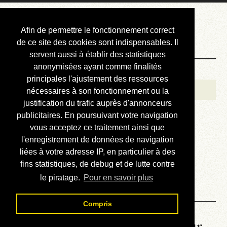
Courbis, « LE »
Afin de permettre le fonctionnement correct
Blog Officiel
de ce site des cookies sont indispensables. Il
servent aussi à établir des statistiques
anonymisées ayant comme finalités
Bienvenue
principales l'ajustement des ressources
Réalisations
nécessaires à son fonctionnement ou la
justification du trafic auprès d'annonceurs
Divers (et d’été)
publicitaires. En poursuivant votre navigation
vous acceptez ce traitement ainsi que
Annonces
l'enregistrement de données de navigation
Liens externes
liées à votre adresse IP, en particulier à des
fins statistiques, de debug et de lutte contre
Téléchargement
le piratage.
Pour en savoir plus
Contact
Compris
La météo du RER (mis à jour