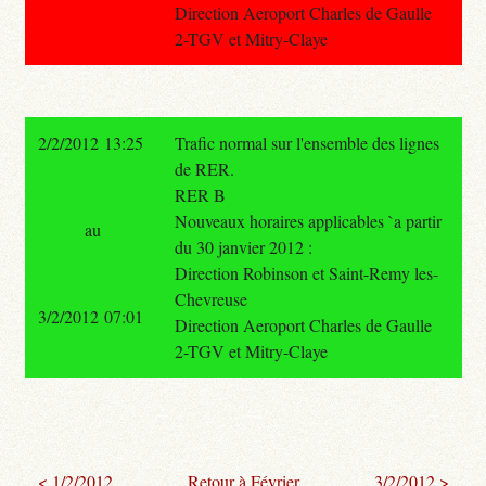
Direction Aeroport Charles de Gaulle
2-TGV et Mitry-Claye
2/2/2012 13:25
Trafic normal sur l'ensemble des lignes
de RER.
RER B
Nouveaux horaires applicables `a partir
au
du 30 janvier 2012 :
Direction Robinson et Saint-Remy les-
Chevreuse
3/2/2012 07:01
Direction Aeroport Charles de Gaulle
2-TGV et Mitry-Claye
< 1/2/2012
Retour à Février
3/2/2012 >