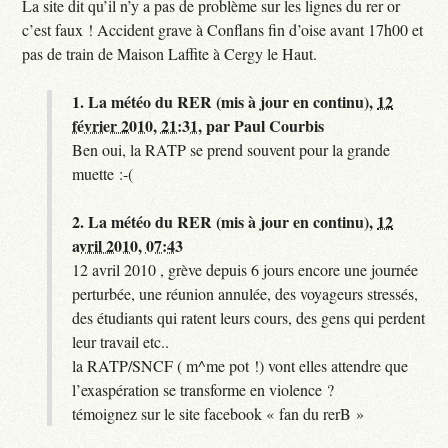
La site dit qu’il n’y a pas de problème sur les lignes du rer or
c’est faux ! Accident grave à Conflans fin d’oise avant 17h00 et
pas de train de Maison Laffite à Cergy le Haut.
1.
La météo du RER (mis à jour en continu),
12
février 2010, 21:31
,
par
Paul Courbis
Ben oui, la RATP se prend souvent pour la grande
muette :-(
2.
La météo du RER (mis à jour en continu),
12
avril 2010, 07:43
12 avril 2010 , grève depuis 6 jours encore une journée
perturbée, une réunion annulée, des voyageurs stressés,
des étudiants qui ratent leurs cours, des gens qui perdent
leur travail etc..
la RATP/SNCF ( m^me pot !) vont elles attendre que
l’exaspération se transforme en violence ?
témoignez sur le site facebook « fan du rerB »