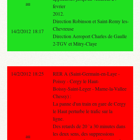
au
fevrier
2012.
Direction Robinson et Saint-Remy les-
Chevreuse
14/2/2012 18:17
Direction Aeroport Charles de Gaulle
2-TGV et Mitry-Claye
14/2/2012 18:25
RER A (Saint-Germain-en-Laye -
Poissy - Cergy le Haut-
Boissy-Saint-Leger - Marne-la-Vallee
Chessy) :
La panne d'un train en gare de Cergy
le Haut perturbe le trafic sur la
ligne.
Des retards de 20 `a 30 minutes dans
les deux sens, des suppressions
au