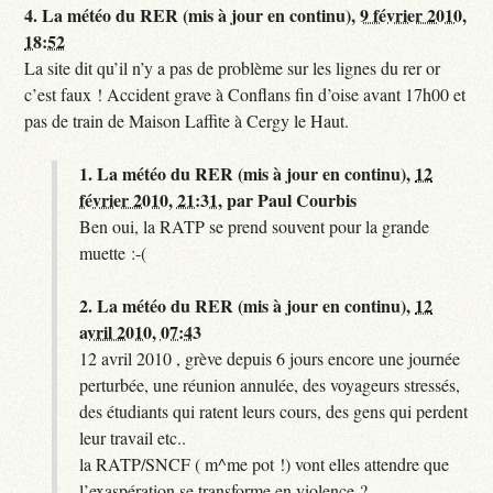
4.
La météo du RER (mis à jour en continu),
9 février 2010,
18:52
La site dit qu’il n’y a pas de problème sur les lignes du rer or
c’est faux ! Accident grave à Conflans fin d’oise avant 17h00 et
pas de train de Maison Laffite à Cergy le Haut.
1.
La météo du RER (mis à jour en continu),
12
février 2010, 21:31
,
par
Paul Courbis
Ben oui, la RATP se prend souvent pour la grande
muette :-(
2.
La météo du RER (mis à jour en continu),
12
avril 2010, 07:43
12 avril 2010 , grève depuis 6 jours encore une journée
perturbée, une réunion annulée, des voyageurs stressés,
des étudiants qui ratent leurs cours, des gens qui perdent
leur travail etc..
la RATP/SNCF ( m^me pot !) vont elles attendre que
l’exaspération se transforme en violence ?