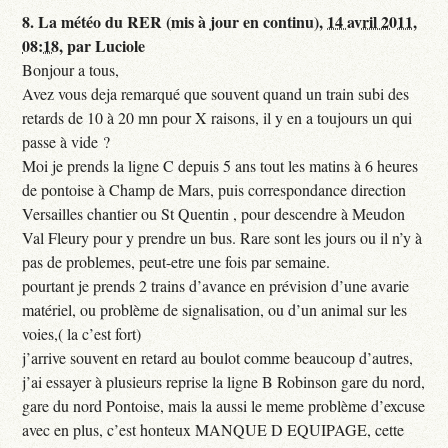
8.
La météo du RER (mis à jour en continu),
14 avril 2011,
08:18
,
par
Luciole
Bonjour a tous,
Avez vous deja remarqué que souvent quand un train subi des
retards de 10 à 20 mn pour X raisons, il y en a toujours un qui
passe à vide ?
Moi je prends la ligne C depuis 5 ans tout les matins à 6 heures
de pontoise à Champ de Mars, puis correspondance direction
Versailles chantier ou St Quentin , pour descendre à Meudon
Val Fleury pour y prendre un bus. Rare sont les jours ou il n’y à
pas de problemes, peut-etre une fois par semaine.
pourtant je prends 2 trains d’avance en prévision d’une avarie
matériel, ou problème de signalisation, ou d’un animal sur les
voies,( la c’est fort)
j’arrive souvent en retard au boulot comme beaucoup d’autres,
j’ai essayer à plusieurs reprise la ligne B Robinson gare du nord,
gare du nord Pontoise, mais la aussi le meme problème d’excuse
avec en plus, c’est honteux MANQUE D EQUIPAGE, cette