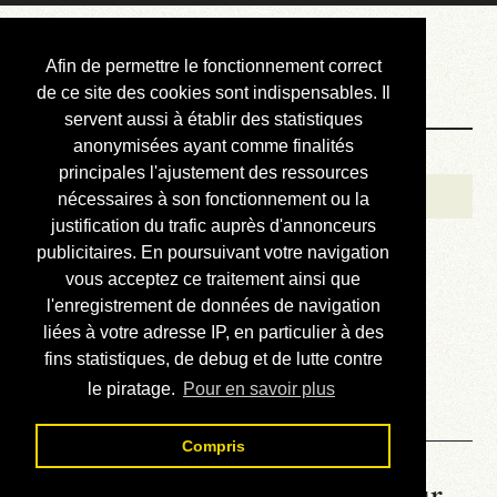
Courbis, « LE »
Afin de permettre le fonctionnement correct
Blog Officiel
de ce site des cookies sont indispensables. Il
servent aussi à établir des statistiques
anonymisées ayant comme finalités
Bienvenue
principales l'ajustement des ressources
Réalisations
nécessaires à son fonctionnement ou la
justification du trafic auprès d'annonceurs
Divers (et d’été)
publicitaires. En poursuivant votre navigation
vous acceptez ce traitement ainsi que
Annonces
l'enregistrement de données de navigation
Liens externes
liées à votre adresse IP, en particulier à des
fins statistiques, de debug et de lutte contre
Téléchargement
le piratage.
Pour en savoir plus
Contact
Compris
La météo du RER (mis à jour