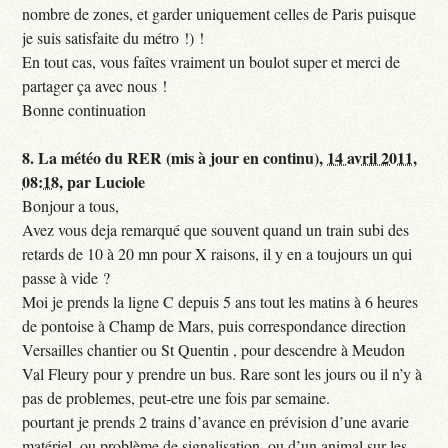
nombre de zones, et garder uniquement celles de Paris puisque
je suis satisfaite du métro !) !
En tout cas, vous faîtes vraiment un boulot super et merci de
partager ça avec nous !
Bonne continuation
8.
La météo du RER (mis à jour en continu),
14 avril 2011,
08:18
,
par
Luciole
Bonjour a tous,
Avez vous deja remarqué que souvent quand un train subi des
retards de 10 à 20 mn pour X raisons, il y en a toujours un qui
passe à vide ?
Moi je prends la ligne C depuis 5 ans tout les matins à 6 heures
de pontoise à Champ de Mars, puis correspondance direction
Versailles chantier ou St Quentin , pour descendre à Meudon
Val Fleury pour y prendre un bus. Rare sont les jours ou il n’y à
pas de problemes, peut-etre une fois par semaine.
pourtant je prends 2 trains d’avance en prévision d’une avarie
matériel, ou problème de signalisation, ou d’un animal sur les