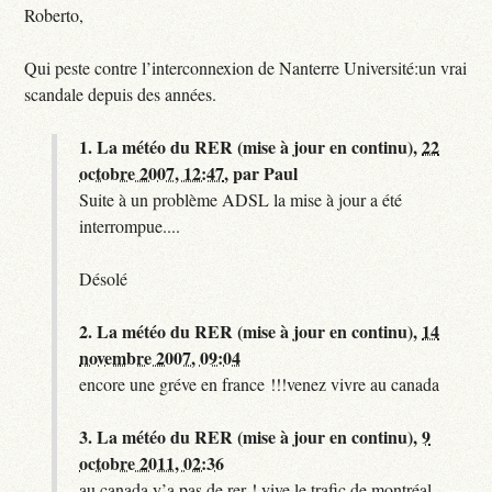
Roberto,
Qui peste contre l’interconnexion de Nanterre Université:un vrai
scandale depuis des années.
1.
La météo du RER (mise à jour en continu),
22
octobre 2007, 12:47
,
par
Paul
Suite à un problème ADSL la mise à jour a été
interrompue....
Désolé
2.
La météo du RER (mise à jour en continu),
14
novembre 2007, 09:04
encore une gréve en france !!!venez vivre au canada
3.
La météo du RER (mise à jour en continu),
9
octobre 2011, 02:36
au canada y’a pas de rer ! vive le trafic de montréal.