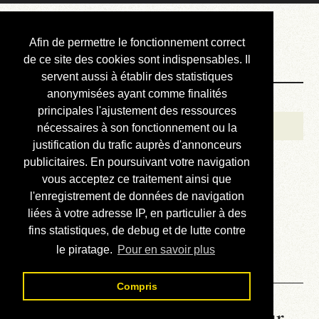
Courbis, « LE »
Afin de permettre le fonctionnement correct
Blog Officiel
de ce site des cookies sont indispensables. Il
servent aussi à établir des statistiques
anonymisées ayant comme finalités
Bienvenue
principales l'ajustement des ressources
Réalisations
nécessaires à son fonctionnement ou la
justification du trafic auprès d'annonceurs
Divers (et d’été)
publicitaires. En poursuivant votre navigation
vous acceptez ce traitement ainsi que
Annonces
l'enregistrement de données de navigation
Liens externes
liées à votre adresse IP, en particulier à des
fins statistiques, de debug et de lutte contre
Téléchargement
le piratage.
Pour en savoir plus
Contact
Compris
La météo du RER (mis à jour