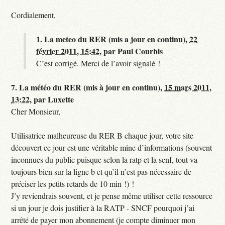
Cordialement,
1.
La meteo du RER (mis a jour en continu),
22
février 2011, 15:42
,
par
Paul Courbis
C’est corrigé. Merci de l’avoir signalé !
7.
La météo du RER (mis à jour en continu),
15 mars 2011,
13:22
,
par
Luxette
Cher Monsieur,
Utilisatrice malheureuse du RER B chaque jour, votre site
découvert ce jour est une véritable mine d’informations (souvent
inconnues du public puisque selon la ratp et la scnf, tout va
toujours bien sur la ligne b et qu’il n’est pas nécessaire de
préciser les petits retards de 10 min !) !
J’y reviendrais souvent, et je pense même utiliser cette ressource
si un jour je dois justifier à la RATP - SNCF pourquoi j’ai
arrêté de payer mon abonnement (je compte diminuer mon