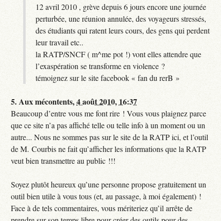
12 avril 2010 , grève depuis 6 jours encore une journée
perturbée, une réunion annulée, des voyageurs stressés,
des étudiants qui ratent leurs cours, des gens qui perdent
leur travail etc..
la RATP/SNCF ( m^me pot !) vont elles attendre que
l’exaspération se transforme en violence ?
témoignez sur le site facebook « fan du rerB »
5.
Aux mécontents,
4 août 2010, 16:37
Beaucoup d’entre vous me font rire ! Vous vous plaignez parce
que ce site n’a pas affiché telle ou telle info à un moment ou un
autre... Nous ne sommes pas sur le site de la RATP ici, et l’outil
de M. Courbis ne fait qu’afficher les informations que la RATP
veut bien transmettre au public !!!
Soyez plutôt heureux qu’une personne propose gratuitement un
outil bien utile à vous tous (et, au passage, à moi également) !
Face à de tels commentaires, vous mériteriez qu’il arrête de
prendre sur son temps libre pour créer des outils pour des