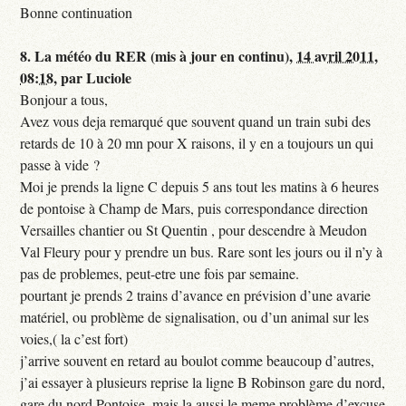
Bonne continuation
8.
La météo du RER (mis à jour en continu),
14 avril 2011,
08:18
,
par
Luciole
Bonjour a tous,
Avez vous deja remarqué que souvent quand un train subi des
retards de 10 à 20 mn pour X raisons, il y en a toujours un qui
passe à vide ?
Moi je prends la ligne C depuis 5 ans tout les matins à 6 heures
de pontoise à Champ de Mars, puis correspondance direction
Versailles chantier ou St Quentin , pour descendre à Meudon
Val Fleury pour y prendre un bus. Rare sont les jours ou il n’y à
pas de problemes, peut-etre une fois par semaine.
pourtant je prends 2 trains d’avance en prévision d’une avarie
matériel, ou problème de signalisation, ou d’un animal sur les
voies,( la c’est fort)
j’arrive souvent en retard au boulot comme beaucoup d’autres,
j’ai essayer à plusieurs reprise la ligne B Robinson gare du nord,
gare du nord Pontoise, mais la aussi le meme problème d’excuse