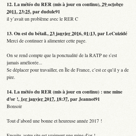
12.
La météo du RER (mis à jour en continu),
29 octobre
2011, 23:25
,
par
dudule91
il y’avait un problème avec le RER C
13.
On est du bétail.,
23 janvier 2016, 01:13
,
par
LeCuizidé
Merci de continuer à alimenter cette page.
On se rend compte que la ponctualité de la RATP ne s’est
jamais améliorée...
Se déplacer pour travailler, en Île de France, c’est ce qu’il y a de
pire.
14.
La météo du RER (mis à jour en continu) : une mine
d’or !,
1er janvier 2017, 18:37
,
par
Jeannot91
Bonsoir
Tout d’abord une bonne et heureuse année 2017 !
Ensuite, votre site est vraiment une mine d’or !