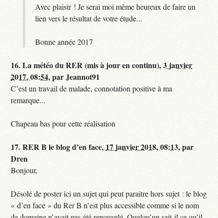
Avec plaisir ! Je serai moi même heureux de faire un
lien vers le résultat de votre étude...
Bonne année 2017
16.
La météo du RER (mis à jour en continu),
3 janvier
2017, 08:54
,
par
Jeannot91
C’est un travail de malade, connotation positive à ma
remarque...
Chapeau bas pour cette réalisation
17.
RER B le blog d’en face,
17 janvier 2018, 08:13
,
par
Dren
Bonjour,
Désolé de poster ici un sujet qui peut paraitre hors sujet : le blog
« d’en face » du Rer B n’est plus accessible comme si le nom
de domaine n’avait pas été renouvelé. Quelqu’un sait-il ce qu’il