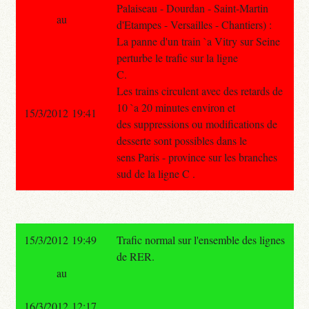
Palaiseau - Dourdan - Saint-Martin
au
d'Etampes - Versailles - Chantiers) :
La panne d'un train `a Vitry sur Seine
perturbe le trafic sur la ligne
C.
Les trains circulent avec des retards de
10 `a 20 minutes environ et
15/3/2012 19:41
des suppressions ou modifications de
desserte sont possibles dans le
sens Paris - province sur les branches
sud de la ligne C .
15/3/2012 19:49
Trafic normal sur l'ensemble des lignes
de RER.
au
16/3/2012 12:17