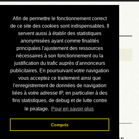
Courbis, « LE »
Afin de permettre le fonctionnement correct
Blog Officiel
de ce site des cookies sont indispensables. Il
servent aussi à établir des statistiques
anonymisées ayant comme finalités
Bienvenue
principales l'ajustement des ressources
Réalisations
nécessaires à son fonctionnement ou la
justification du trafic auprès d'annonceurs
Divers (et d’été)
publicitaires. En poursuivant votre navigation
vous acceptez ce traitement ainsi que
Annonces
l'enregistrement de données de navigation
Liens externes
liées à votre adresse IP, en particulier à des
fins statistiques, de debug et de lutte contre
Téléchargement
le piratage.
Pour en savoir plus
Contact
Compris
La météo du RER (mis à jour