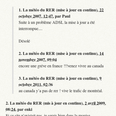
1.
La météo du RER (mise à jour en continu),
22
octobre 2007, 12:47
,
par
Paul
Suite à un problème ADSL la mise à jour a été
interrompue....
Désolé
2.
La météo du RER (mise à jour en continu),
14
novembre 2007, 09:04
encore une gréve en france !!!venez vivre au canada
3.
La météo du RER (mise à jour en continu),
9
octobre 2011, 02:36
au canada y’a pas de rer ! vive le trafic de montréal.
2.
La météo du RER (mis à jour en continu),
2 avril 2009,
08:24
,
par
enki
Si ce site n’existait pas, je serais bien dans la mouise.