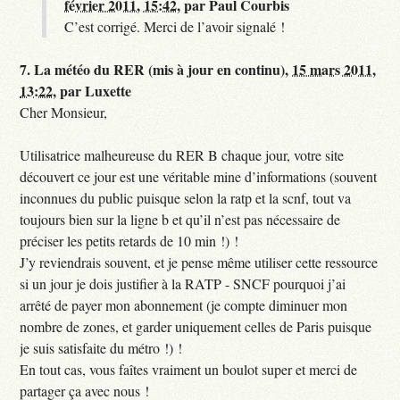
février 2011, 15:42
,
par
Paul Courbis
C’est corrigé. Merci de l’avoir signalé !
7.
La météo du RER (mis à jour en continu),
15 mars 2011,
13:22
,
par
Luxette
Cher Monsieur,
Utilisatrice malheureuse du RER B chaque jour, votre site
découvert ce jour est une véritable mine d’informations (souvent
inconnues du public puisque selon la ratp et la scnf, tout va
toujours bien sur la ligne b et qu’il n’est pas nécessaire de
préciser les petits retards de 10 min !) !
J’y reviendrais souvent, et je pense même utiliser cette ressource
si un jour je dois justifier à la RATP - SNCF pourquoi j’ai
arrêté de payer mon abonnement (je compte diminuer mon
nombre de zones, et garder uniquement celles de Paris puisque
je suis satisfaite du métro !) !
En tout cas, vous faîtes vraiment un boulot super et merci de
partager ça avec nous !