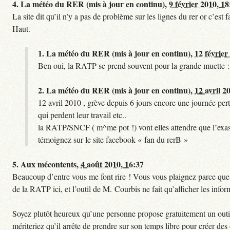
4.
La météo du RER (mis à jour en continu),
9 février 2010, 18
La site dit qu’il n’y a pas de problème sur les lignes du rer or c’es
Haut.
1.
La météo du RER (mis à jour en continu),
12 février
Ben oui, la RATP se prend souvent pour la grande muette :
2.
La météo du RER (mis à jour en continu),
12 avril 2
12 avril 2010 , grève depuis 6 jours encore une journée pert
qui perdent leur travail etc..
la RATP/SNCF ( m^me pot !) vont elles attendre que l’exas
témoignez sur le site facebook « fan du rerB »
5.
Aux mécontents,
4 août 2010, 16:37
Beaucoup d’entre vous me font rire ! Vous vous plaignez parce que ce
de la RATP ici, et l’outil de M. Courbis ne fait qu’afficher les inf
Soyez plutôt heureux qu’une personne propose gratuitement un outil 
mériteriez qu’il arrête de prendre sur son temps libre pour créer des o