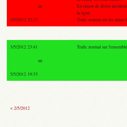
au
En raison de divers incidents,
la ligne.
3/5/2012 23:33
Trafic normal sur les autres
3/5/2012 23:41
Trafic normal sur l'ensembl
au
5/5/2012 19:33
< 2/5/2012