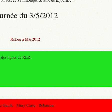
n accède à l’historique détaillé de la journée...
urnée du 3/5/2012
Retour à Mai 2012
e des lignes de RER.
 Gaulle - Mitry-Claye - Robinson -