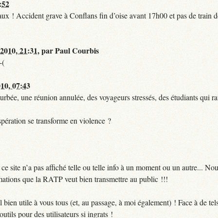
:52
t faux ! Accident grave à Conflans fin d’oise avant 17h00 et pas de train
 2010, 21:31
,
par
Paul Courbis
-(
010, 07:43
urbée, une réunion annulée, des voyageurs stressés, des étudiants qui ra
pération se transforme en violence ?
 site n’a pas affiché telle ou telle info à un moment ou un autre... No
ormations que la RATP veut bien transmettre au public !!!
bien utile à vous tous (et, au passage, à moi également) ! Face à de te
utils pour des utilisateurs si ingrats !