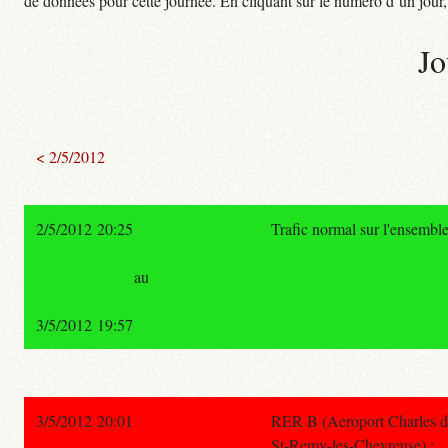
de données pour cette journée. En cliquant sur le numéro d’un jour, o
Jo
< 2/5/2012
2/5/2012 20:25
Trafic normal sur l'ensembl
au
3/5/2012 19:57
3/5/2012 20:01
RER B (Aeroport Charles de
St-Remy-les-Chevreuse) :