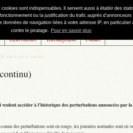
s cookies sont indispensables. Il servent aussi à établir des st
onctionnement ou la justification du trafic auprès d'annonceurs 
 données de navigation liées à votre adresse IP, en particulier à
contre le piratage.
Pour en savoir plus
Liens externes
Téléchargement
Contact
R (mis à jour en continu)
continu)
 veulent accéder à l’historique des perturbations annoncées par la 
connu des perturbations sont en rouge, les journées normales sont en ve