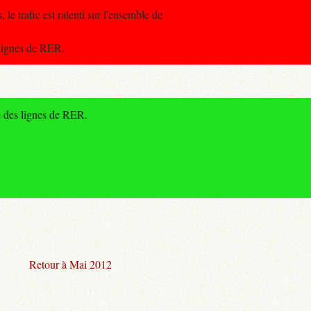
 le trafic est ralenti sur l'ensemble de
 lignes de RER.
e des lignes de RER.
Retour à Mai 2012