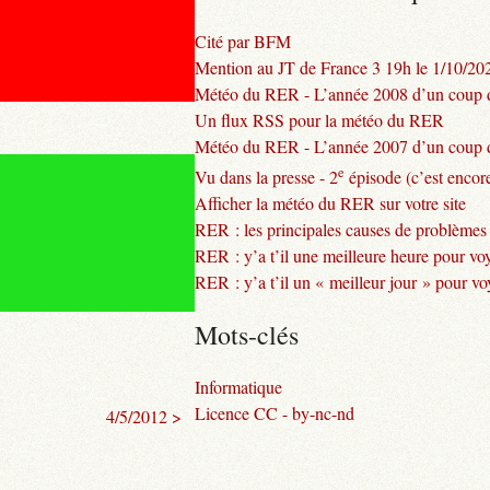
Cité par BFM
Mention au JT de France 3 19h le 1/10/20
Météo du RER - L’année 2008 d’un coup d
Un flux RSS pour la météo du RER
Météo du RER - L’année 2007 d’un coup d
e
Vu dans la presse - 2
épisode (c’est encore
Afficher la météo du RER sur votre site
RER : les principales causes de problèmes
RER : y’a t’il une meilleure heure pour vo
RER : y’a t’il un « meilleur jour » pour v
Mots-clés
Informatique
Licence CC - by-nc-nd
4/5/2012 >