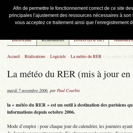
Afin de permettre le fonctionnement correct de ce site de
principales l'ajustement des ressources nécessaires à son f
Courbis, « LE » Blog Officiel
vous acceptez ce traitement ainsi que l'enregistrement de
Bienvenue
Réalisations
Divers (et d’été)
Annonces
Accueil
>
Réalisations
>
Logiciels
>
La météo du RER
>
La météo du RE
La météo du RER (mis à jour en 
mardi 7 novembre 2006
,
par
Paul Courbis
la « météo du RER » est un outil à destination des parisiens qui
informations depuis octobre 2006.
Mode d’emploi : pour chaque jour du calendrier, les journées ayant 