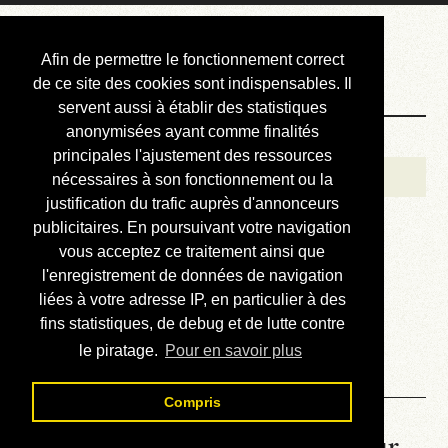
Courbis, « LE »
Afin de permettre le fonctionnement correct
Blog Officiel
de ce site des cookies sont indispensables. Il
servent aussi à établir des statistiques
anonymisées ayant comme finalités
Bienvenue
principales l'ajustement des ressources
Réalisations
nécessaires à son fonctionnement ou la
justification du trafic auprès d'annonceurs
Divers (et d’été)
publicitaires. En poursuivant votre navigation
vous acceptez ce traitement ainsi que
Annonces
l'enregistrement de données de navigation
Liens externes
liées à votre adresse IP, en particulier à des
fins statistiques, de debug et de lutte contre
Téléchargement
le piratage.
Pour en savoir plus
Contact
Compris
La météo du RER (mis à jour