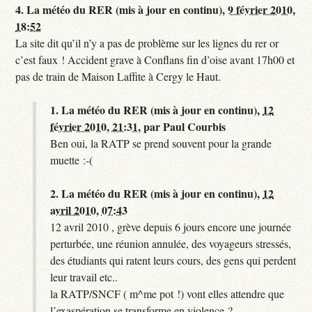
4.
La météo du RER (mis à jour en continu),
9 février 2010,
18:52
La site dit qu’il n’y a pas de problème sur les lignes du rer or
c’est faux ! Accident grave à Conflans fin d’oise avant 17h00 et
pas de train de Maison Laffite à Cergy le Haut.
1.
La météo du RER (mis à jour en continu),
12
février 2010, 21:31
,
par
Paul Courbis
Ben oui, la RATP se prend souvent pour la grande
muette :-(
2.
La météo du RER (mis à jour en continu),
12
avril 2010, 07:43
12 avril 2010 , grève depuis 6 jours encore une journée
perturbée, une réunion annulée, des voyageurs stressés,
des étudiants qui ratent leurs cours, des gens qui perdent
leur travail etc..
la RATP/SNCF ( m^me pot !) vont elles attendre que
l’exaspération se transforme en violence ?