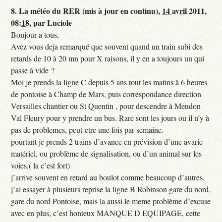
8.
La météo du RER (mis à jour en continu),
14 avril 2011,
08:18
,
par
Luciole
Bonjour a tous,
Avez vous deja remarqué que souvent quand un train subi des
retards de 10 à 20 mn pour X raisons, il y en a toujours un qui
passe à vide ?
Moi je prends la ligne C depuis 5 ans tout les matins à 6 heures
de pontoise à Champ de Mars, puis correspondance direction
Versailles chantier ou St Quentin , pour descendre à Meudon
Val Fleury pour y prendre un bus. Rare sont les jours ou il n’y à
pas de problemes, peut-etre une fois par semaine.
pourtant je prends 2 trains d’avance en prévision d’une avarie
matériel, ou problème de signalisation, ou d’un animal sur les
voies,( la c’est fort)
j’arrive souvent en retard au boulot comme beaucoup d’autres,
j’ai essayer à plusieurs reprise la ligne B Robinson gare du nord,
gare du nord Pontoise, mais la aussi le meme problème d’excuse
avec en plus, c’est honteux MANQUE D EQUIPAGE, cette