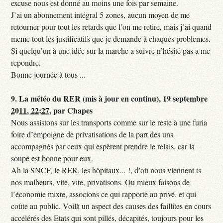
excuse nous est donné au moins une fois par semaine.
J’ai un abonnement intégral 5 zones, aucun moyen de me
retourner pour tout les retards que l’on me retire, mais j’ai quand
meme tout les justificatifs que je demande à chaques problemes.
Si quelqu’un à une idée sur la marche a suivre n’hésité pas a me
repondre.
Bonne journée à tous ...
9.
La météo du RER (mis à jour en continu),
19 septembre
2011, 22:27
,
par
Chapes
Nous assistons sur les transports comme sur le reste à une furia
foire d’empoigne de privatisations de la part des uns
accompagnés par ceux qui espèrent prendre le relais, car la
soupe est bonne pour eux.
Ah la SNCF, le RER, les hôpitaux... !, d’où nous viennent ts
nos malheurs, vite, vite, privatisons. Ou mieux faisons de
l’économie mixte, associons ce qui rapporte au privé, et qui
coûte au public. Voilà un aspect des causes des faillites en cours
accélérés des Etats qui sont pillés, décapités, toujours pour les