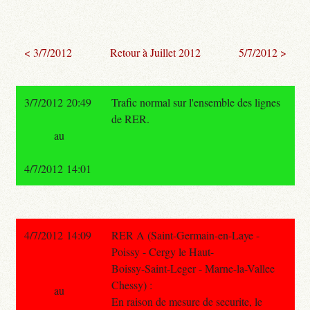
< 3/7/2012
Retour à Juillet 2012
5/7/2012 >
3/7/2012 20:49
Trafic normal sur l'ensemble des lignes
de RER.
au
4/7/2012 14:01
4/7/2012 14:09
RER A (Saint-Germain-en-Laye -
Poissy - Cergy le Haut-
Boissy-Saint-Leger - Marne-la-Vallee
Chessy) :
au
En raison de mesure de securite, le