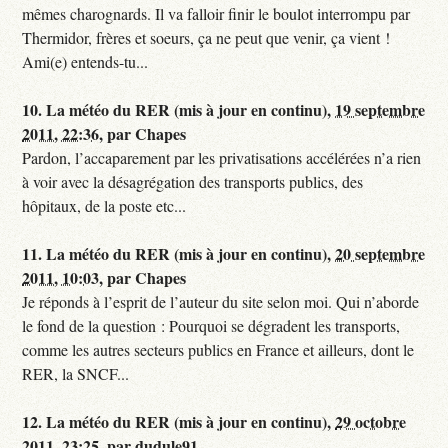
mêmes charognards. Il va falloir finir le boulot interrompu par
Thermidor, frères et soeurs, ça ne peut que venir, ça vient !
Ami(e) entends-tu...
10.
La météo du RER (mis à jour en continu),
19 septembre
2011, 22:36
,
par
Chapes
Pardon, l’accaparement par les privatisations accélérées n’a rien
à voir avec la désagrégation des transports publics, des
hôpitaux, de la poste etc...
11.
La météo du RER (mis à jour en continu),
20 septembre
2011, 10:03
,
par
Chapes
Je réponds à l’esprit de l’auteur du site selon moi. Qui n’aborde
le fond de la question : Pourquoi se dégradent les transports,
comme les autres secteurs publics en France et ailleurs, dont le
RER, la SNCF...
12.
La météo du RER (mis à jour en continu),
29 octobre
2011, 23:25
,
par
dudule91