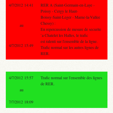
4/7/2012 14:41
RER A (Saint-Germain-en-Laye -
Poissy - Cergy le Haut-
Boissy-Saint-Leger - Marne-la-Vallee
Chessy) :
au
En repercussion de mesure de securite
`a Chatelet les Halles, le trafic
est ralenti sur l'ensemble de la ligne.
4/7/2012 15:49
Trafic normal sur les autres lignes de
RER.
4/7/2012 15:57
Trafic normal sur l'ensemble des lignes
de RER.
au
7/7/2012 18:09