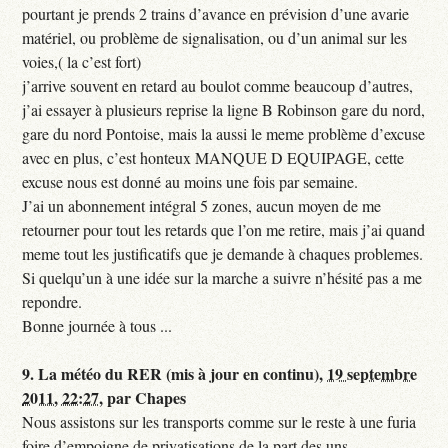
pourtant je prends 2 trains d’avance en prévision d’une avarie
matériel, ou problème de signalisation, ou d’un animal sur les
voies,( la c’est fort)
j’arrive souvent en retard au boulot comme beaucoup d’autres,
j’ai essayer à plusieurs reprise la ligne B Robinson gare du nord,
gare du nord Pontoise, mais la aussi le meme problème d’excuse
avec en plus, c’est honteux MANQUE D EQUIPAGE, cette
excuse nous est donné au moins une fois par semaine.
J’ai un abonnement intégral 5 zones, aucun moyen de me
retourner pour tout les retards que l’on me retire, mais j’ai quand
meme tout les justificatifs que je demande à chaques problemes.
Si quelqu’un à une idée sur la marche a suivre n’hésité pas a me
repondre.
Bonne journée à tous ...
9.
La météo du RER (mis à jour en continu),
19 septembre
2011, 22:27
,
par
Chapes
Nous assistons sur les transports comme sur le reste à une furia
foire d’empoigne de privatisations de la part des uns