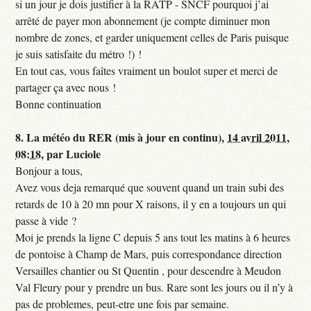
si un jour je dois justifier à la RATP - SNCF pourquoi j’ai
arrêté de payer mon abonnement (je compte diminuer mon
nombre de zones, et garder uniquement celles de Paris puisque
je suis satisfaite du métro !) !
En tout cas, vous faîtes vraiment un boulot super et merci de
partager ça avec nous !
Bonne continuation
8.
La météo du RER (mis à jour en continu),
14 avril 2011,
08:18
,
par
Luciole
Bonjour a tous,
Avez vous deja remarqué que souvent quand un train subi des
retards de 10 à 20 mn pour X raisons, il y en a toujours un qui
passe à vide ?
Moi je prends la ligne C depuis 5 ans tout les matins à 6 heures
de pontoise à Champ de Mars, puis correspondance direction
Versailles chantier ou St Quentin , pour descendre à Meudon
Val Fleury pour y prendre un bus. Rare sont les jours ou il n’y à
pas de problemes, peut-etre une fois par semaine.