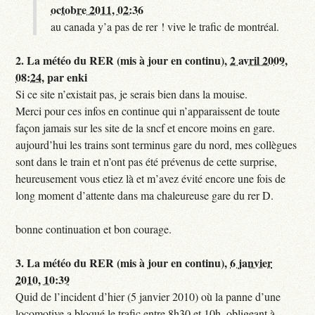
octobre 2011, 02:36
au canada y’a pas de rer ! vive le trafic de montréal.
2.
La météo du RER (mis à jour en continu),
2 avril 2009,
08:24
,
par
enki
Si ce site n’existait pas, je serais bien dans la mouise.
Merci pour ces infos en continue qui n’apparaissent de toute
façon jamais sur les site de la sncf et encore moins en gare.
aujourd’hui les trains sont terminus gare du nord, mes collègues
sont dans le train et n’ont pas été prévenus de cette surprise,
heureusement vous etiez là et m’avez évité encore une fois de
long moment d’attente dans ma chaleureuse gare du rer D.
bonne continuation et bon courage.
3.
La météo du RER (mis à jour en continu),
6 janvier
2010, 10:39
Quid de l’incident d’hier (5 janvier 2010) où la panne d’une
locomotive a bloqué le trafic entre 8h30 et 10h, obligeant à