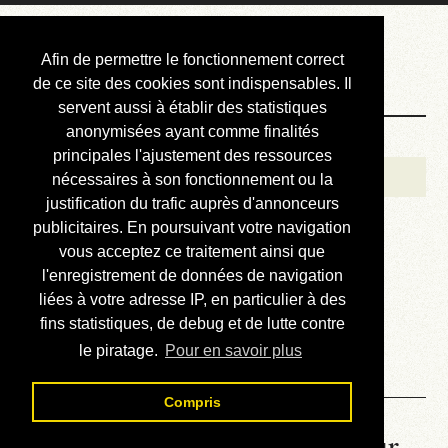
Courbis, « LE »
Afin de permettre le fonctionnement correct
Blog Officiel
de ce site des cookies sont indispensables. Il
servent aussi à établir des statistiques
anonymisées ayant comme finalités
Bienvenue
principales l'ajustement des ressources
Réalisations
nécessaires à son fonctionnement ou la
justification du trafic auprès d'annonceurs
Divers (et d’été)
publicitaires. En poursuivant votre navigation
vous acceptez ce traitement ainsi que
Annonces
l'enregistrement de données de navigation
Liens externes
liées à votre adresse IP, en particulier à des
fins statistiques, de debug et de lutte contre
Téléchargement
le piratage.
Pour en savoir plus
Contact
Compris
La météo du RER (mis à jour