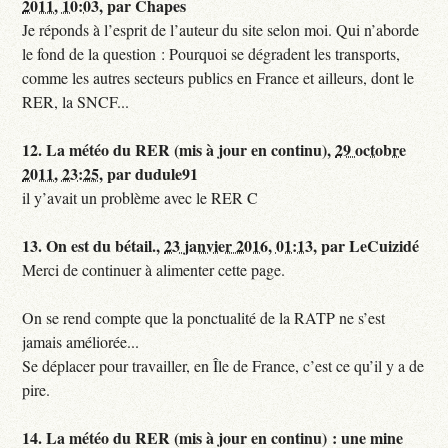
2011, 10:03
,
par
Chapes
Je réponds à l’esprit de l’auteur du site selon moi. Qui n’aborde
le fond de la question : Pourquoi se dégradent les transports,
comme les autres secteurs publics en France et ailleurs, dont le
RER, la SNCF...
12.
La météo du RER (mis à jour en continu),
29 octobre
2011, 23:25
,
par
dudule91
il y’avait un problème avec le RER C
13.
On est du bétail.,
23 janvier 2016, 01:13
,
par
LeCuizidé
Merci de continuer à alimenter cette page.
On se rend compte que la ponctualité de la RATP ne s’est
jamais améliorée...
Se déplacer pour travailler, en Île de France, c’est ce qu’il y a de
pire.
14.
La météo du RER (mis à jour en continu) : une mine