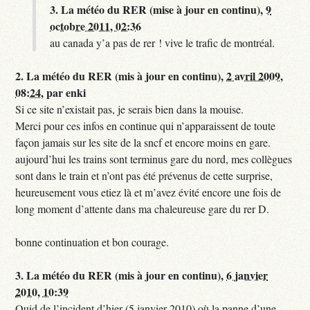
3.
La météo du RER (mise à jour en continu),
9
octobre 2011, 02:36
au canada y’a pas de rer ! vive le trafic de montréal.
2.
La météo du RER (mis à jour en continu),
2 avril 2009,
08:24
,
par
enki
Si ce site n’existait pas, je serais bien dans la mouise.
Merci pour ces infos en continue qui n’apparaissent de toute
façon jamais sur les site de la sncf et encore moins en gare.
aujourd’hui les trains sont terminus gare du nord, mes collègues
sont dans le train et n’ont pas été prévenus de cette surprise,
heureusement vous etiez là et m’avez évité encore une fois de
long moment d’attente dans ma chaleureuse gare du rer D.
bonne continuation et bon courage.
3.
La météo du RER (mis à jour en continu),
6 janvier
2010, 10:39
Quid de l’incident d’hier (5 janvier 2010) où la panne d’une