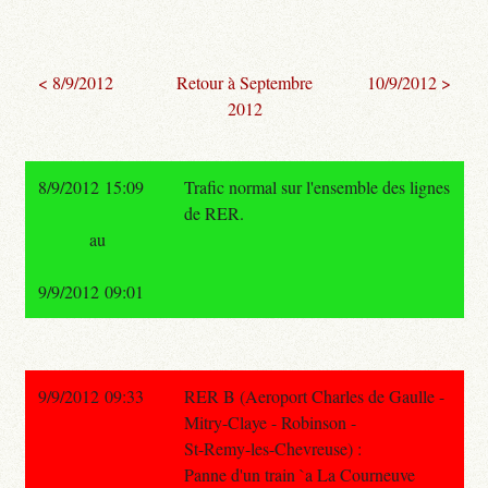
< 8/9/2012
Retour à Septembre
10/9/2012 >
2012
8/9/2012 15:09
Trafic normal sur l'ensemble des lignes
de RER.
au
9/9/2012 09:01
9/9/2012 09:33
RER B (Aeroport Charles de Gaulle -
Mitry-Claye - Robinson -
St-Remy-les-Chevreuse) :
Panne d'un train `a La Courneuve