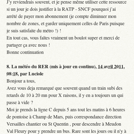
J’y reviendrais souvent, et je pense même utiliser cette ressource
si un jour je dois justifier à la RATP - SNCF pourquoi j’ai
arrêté de payer mon abonnement (je compte diminuer mon
nombre de zones, et garder uniquement celles de Paris puisque
je suis satisfaite du métro !) !
En tout cas, vous faîtes vraiment un boulot super et merci de
partager ça avec nous !
Bonne continuation
8.
La météo du RER (mis à jour en continu),
14 avril 2011,
08:18
,
par
Luciole
Bonjour a tous,
Avez vous deja remarqué que souvent quand un train subi des
retards de 10 à 20 mn pour X raisons, il y en a toujours un qui
passe à vide ?
Moi je prends la ligne C depuis 5 ans tout les matins à 6 heures
de pontoise à Champ de Mars, puis correspondance direction
Versailles chantier ou St Quentin , pour descendre à Meudon
Val Fleury pour y prendre un bus. Rare sont les jours ou il n’y à