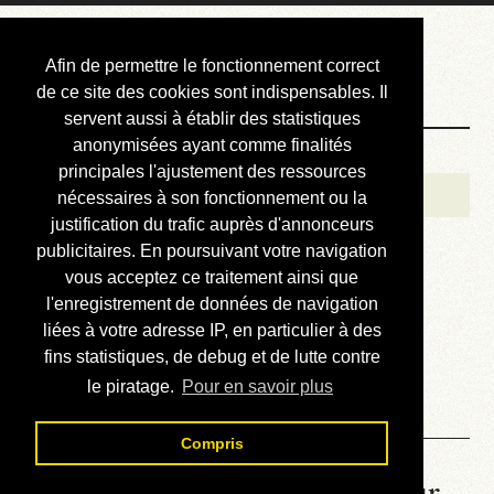
Courbis, « LE »
Afin de permettre le fonctionnement correct
Blog Officiel
de ce site des cookies sont indispensables. Il
servent aussi à établir des statistiques
anonymisées ayant comme finalités
Bienvenue
principales l'ajustement des ressources
Réalisations
nécessaires à son fonctionnement ou la
justification du trafic auprès d'annonceurs
Divers (et d’été)
publicitaires. En poursuivant votre navigation
vous acceptez ce traitement ainsi que
Annonces
l'enregistrement de données de navigation
Liens externes
liées à votre adresse IP, en particulier à des
fins statistiques, de debug et de lutte contre
Téléchargement
le piratage.
Pour en savoir plus
Contact
Compris
La météo du RER (mis à jour