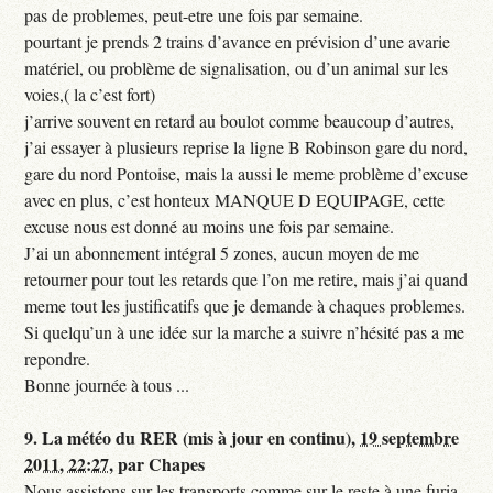
pas de problemes, peut-etre une fois par semaine.
pourtant je prends 2 trains d’avance en prévision d’une avarie
matériel, ou problème de signalisation, ou d’un animal sur les
voies,( la c’est fort)
j’arrive souvent en retard au boulot comme beaucoup d’autres,
j’ai essayer à plusieurs reprise la ligne B Robinson gare du nord,
gare du nord Pontoise, mais la aussi le meme problème d’excuse
avec en plus, c’est honteux MANQUE D EQUIPAGE, cette
excuse nous est donné au moins une fois par semaine.
J’ai un abonnement intégral 5 zones, aucun moyen de me
retourner pour tout les retards que l’on me retire, mais j’ai quand
meme tout les justificatifs que je demande à chaques problemes.
Si quelqu’un à une idée sur la marche a suivre n’hésité pas a me
repondre.
Bonne journée à tous ...
9.
La météo du RER (mis à jour en continu),
19 septembre
2011, 22:27
,
par
Chapes
Nous assistons sur les transports comme sur le reste à une furia