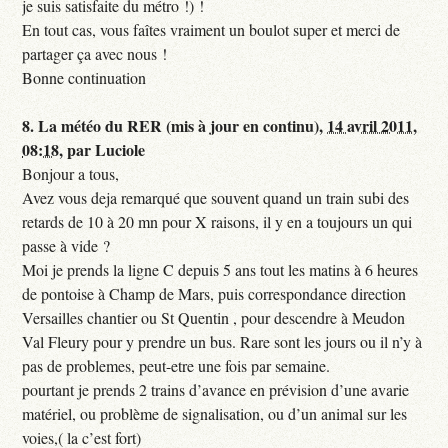
je suis satisfaite du métro !) !
En tout cas, vous faîtes vraiment un boulot super et merci de
partager ça avec nous !
Bonne continuation
8.
La météo du RER (mis à jour en continu),
14 avril 2011,
08:18
,
par
Luciole
Bonjour a tous,
Avez vous deja remarqué que souvent quand un train subi des
retards de 10 à 20 mn pour X raisons, il y en a toujours un qui
passe à vide ?
Moi je prends la ligne C depuis 5 ans tout les matins à 6 heures
de pontoise à Champ de Mars, puis correspondance direction
Versailles chantier ou St Quentin , pour descendre à Meudon
Val Fleury pour y prendre un bus. Rare sont les jours ou il n’y à
pas de problemes, peut-etre une fois par semaine.
pourtant je prends 2 trains d’avance en prévision d’une avarie
matériel, ou problème de signalisation, ou d’un animal sur les
voies,( la c’est fort)