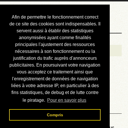
Courbis, « LE »
Afin de permettre le fonctionnement correct
Blog Officiel
de ce site des cookies sont indispensables. Il
servent aussi à établir des statistiques
anonymisées ayant comme finalités
Bienvenue
principales l'ajustement des ressources
Réalisations
nécessaires à son fonctionnement ou la
justification du trafic auprès d'annonceurs
Divers (et d’été)
publicitaires. En poursuivant votre navigation
vous acceptez ce traitement ainsi que
Annonces
l'enregistrement de données de navigation
Liens externes
liées à votre adresse IP, en particulier à des
fins statistiques, de debug et de lutte contre
Téléchargement
le piratage.
Pour en savoir plus
Contact
Compris
La météo du RER (mis à jour