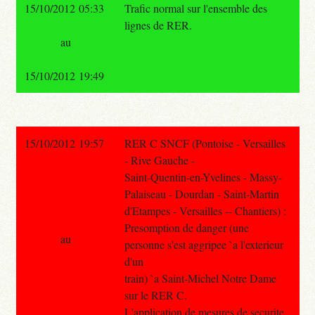
15/10/2012 05:33
Trafic normal sur l'ensemble des
lignes de RER.
au
15/10/2012 19:49
15/10/2012 19:57
RER C SNCF (Pontoise - Versailles
- Rive Gauche -
Saint-Quentin-en-Yvelines - Massy-
Palaiseau - Dourdan - Saint-Martin
d'Etampes - Versailles -- Chantiers) :
Presomption de danger (une
au
personne s'est aggripee `a l'exterieur
d'un
train) `a Saint-Michel Notre Dame
sur le RER C.
L'application de mesures de securite