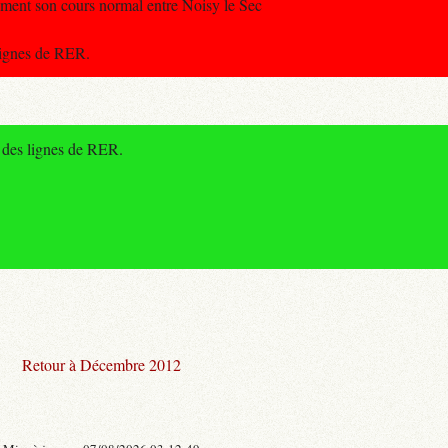
ement son cours normal entre Noisy le Sec
 lignes de RER.
e des lignes de RER.
Retour à Décembre 2012