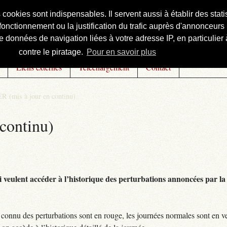
s cookies sont indispensables. Il servent aussi à établir des st
onctionnement ou la justification du trafic auprès d'annonceurs 
 données de navigation liées à votre adresse IP, en particulier à
contre le piratage.
Pour en savoir plus
Liens externes
Téléchargement
Contact
R (mis à jour en continu)
continu)
 veulent accéder à l’historique des perturbations annoncées par la 
connu des perturbations sont en rouge, les journées normales sont en ve