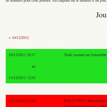
de données pour cette journée. En cliquant sur le numéro d’un jour, o
Jou
< 10/12/2012
10/12/2012 18:17
Trafic normal sur l'ensembl
au
11/12/2012 12:01
11/12/2012 12:09
RER E SNCF (Haussmann - Sa
Accident de personne `a Bo