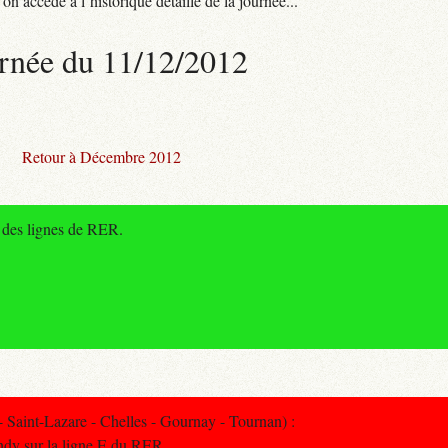
n accède à l’historique détaillé de la journée...
rnée du 11/12/2012
Retour à Décembre 2012
e des lignes de RER.
int-Lazare - Chelles - Gournay - Tournan) :
ndy sur la ligne E du RER.