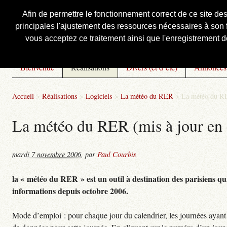
Afin de permettre le fonctionnement correct de ce site de
principales l'ajustement des ressources nécessaires à son f
Courbis, « LE » Blog Officiel
vous acceptez ce traitement ainsi que l'enregistrement de
Bienvenue
Réalisations
Divers (et d’été)
Annonces
Accueil
>
Réalisations
>
Logiciels
>
La météo du RER
>
La météo du RE
La météo du RER (mis à jour en 
mardi 7 novembre 2006
,
par
Paul Courbis
la « météo du RER » est un outil à destination des parisiens qui
informations depuis octobre 2006.
Mode d’emploi : pour chaque jour du calendrier, les journées ayant 