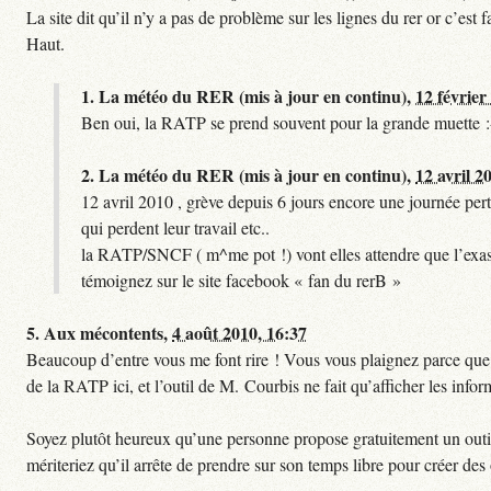
La site dit qu’il n’y a pas de problème sur les lignes du rer or c’es
Haut.
1.
La météo du RER (mis à jour en continu),
12 février
Ben oui, la RATP se prend souvent pour la grande muette :
2.
La météo du RER (mis à jour en continu),
12 avril 2
12 avril 2010 , grève depuis 6 jours encore une journée pert
qui perdent leur travail etc..
la RATP/SNCF ( m^me pot !) vont elles attendre que l’exas
témoignez sur le site facebook « fan du rerB »
5.
Aux mécontents,
4 août 2010, 16:37
Beaucoup d’entre vous me font rire ! Vous vous plaignez parce que ce
de la RATP ici, et l’outil de M. Courbis ne fait qu’afficher les inf
Soyez plutôt heureux qu’une personne propose gratuitement un outil 
mériteriez qu’il arrête de prendre sur son temps libre pour créer des o