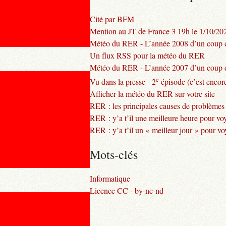
Cité par BFM
Mention au JT de France 3 19h le 1/10/20
Météo du RER - L’année 2008 d’un coup d
Un flux RSS pour la météo du RER
Météo du RER - L’année 2007 d’un coup d
e
Vu dans la presse - 2
épisode (c’est encore
Afficher la météo du RER sur votre site
RER : les principales causes de problèmes
RER : y’a t’il une meilleure heure pour vo
RER : y’a t’il un « meilleur jour » pour v
Mots-clés
Informatique
Licence CC - by-nc-nd