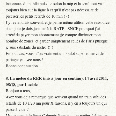
inconnues du public puisque selon la ratp et la scnf, tout va
toujours bien sur la ligne b et qu’il n’est pas nécessaire de
préciser les petits retards de 10 min !) !
J’y reviendrais souvent, et je pense même utiliser cette ressource
si un jour je dois justifier à la RATP - SNCF pourquoi j’ai
arrêté de payer mon abonnement (je compte diminuer mon
nombre de zones, et garder uniquement celles de Paris puisque
je suis satisfaite du métro !) !
En tout cas, vous faîtes vraiment un boulot super et merci de
partager ça avec nous !
Bonne continuation
8.
La météo du RER (mis à jour en continu),
14 avril 2011,
08:18
,
par
Luciole
Bonjour a tous,
Avez vous deja remarqué que souvent quand un train subi des
retards de 10 à 20 mn pour X raisons, il y en a toujours un qui
passe à vide ?
Moi je prends la ligne C depuis 5 ans tout les matins à 6 heures