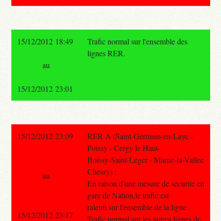
15/12/2012 18:49
Trafic normal sur l'ensemble des
lignes RER.
au
15/12/2012 23:01
15/12/2012 23:09
RER A (Saint-Germain-en-Laye -
Poissy - Cergy le Haut-
Boissy-Saint-Leger - Marne-la-Vallee
Chessy) :
au
En raison d'une mesure de securite en
gare de Nation,le trafic est
ralenti sur l'ensemble de la ligne
15/12/2012 23:17
Trafic normal sur les autres lignes de