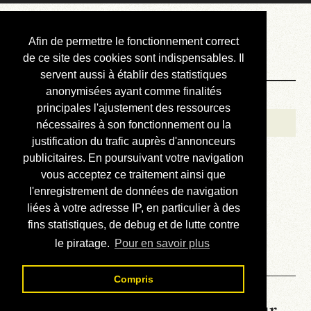
Courbis, « LE »
Afin de permettre le fonctionnement correct
Blog Officiel
de ce site des cookies sont indispensables. Il
servent aussi à établir des statistiques
anonymisées ayant comme finalités
Bienvenue
principales l'ajustement des ressources
Réalisations
nécessaires à son fonctionnement ou la
justification du trafic auprès d'annonceurs
Divers (et d’été)
publicitaires. En poursuivant votre navigation
vous acceptez ce traitement ainsi que
Annonces
l'enregistrement de données de navigation
Liens externes
liées à votre adresse IP, en particulier à des
fins statistiques, de debug et de lutte contre
Téléchargement
le piratage.
Pour en savoir plus
Contact
Compris
La météo du RER (mis à jour