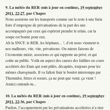
9.
La météo du RER (mis à jour en continu),
19 septembre
2011, 22:27
,
par
Chapes
Nous assistons sur les transports comme sur le reste à une furia
foire d’empoigne de privatisations de la part des uns
accompagnés par ceux qui espèrent prendre le relais, car la
soupe est bonne pour eux.
Ah la SNCF, le RER, les hôpitaux... !, d’où nous viennent ts
nos malheurs, vite, vite, privatisons. Ou mieux faisons de
l’économie mixte, associons ce qui rapporte au privé, et qui
coûte au public. Voilà un aspect des causes des faillites en cours
accélérés des Etats qui sont pillés, décapités, toujours pour les
mêmes charognards. Il va falloir finir le boulot interrompu par
Thermidor, frères et soeurs, ça ne peut que venir, ça vient !
Ami(e) entends-tu...
10.
La météo du RER (mis à jour en continu),
19 septembre
2011, 22:36
,
par
Chapes
Pardon, l’accaparement par les privatisations accélérées n’a rien