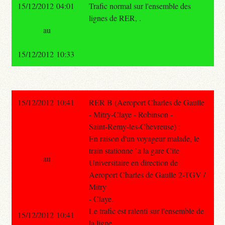
15/12/2012 04:01
Trafic normal sur l'ensemble des
lignes de RER, .
au
15/12/2012 10:33
15/12/2012 10:41
RER B (Aeroport Charles de Gaulle
- Mitry-Claye - Robinson -
Saint-Remy-les-Chevreuse) :
En raison d'un voyageur malade, le
train stationne `a la gare Cite
au
Universitaire en direction de
Aeroport Charles de Gaulle 2-TGV /
Mitry
- Claye.
Le trafic est ralenti sur l'ensemble de
15/12/2012 10:41
la ligne.