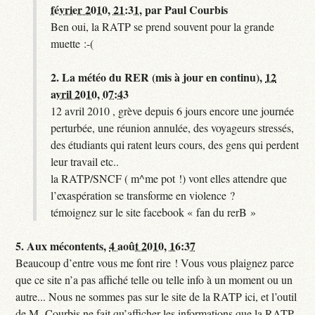
février 2010, 21:31
,
par
Paul Courbis
Ben oui, la RATP se prend souvent pour la grande
muette :-(
2.
La météo du RER (mis à jour en continu),
12
avril 2010, 07:43
12 avril 2010 , grève depuis 6 jours encore une journée
perturbée, une réunion annulée, des voyageurs stressés,
des étudiants qui ratent leurs cours, des gens qui perdent
leur travail etc..
la RATP/SNCF ( m^me pot !) vont elles attendre que
l’exaspération se transforme en violence ?
témoignez sur le site facebook « fan du rerB »
5.
Aux mécontents,
4 août 2010, 16:37
Beaucoup d’entre vous me font rire ! Vous vous plaignez parce
que ce site n’a pas affiché telle ou telle info à un moment ou un
autre... Nous ne sommes pas sur le site de la RATP ici, et l’outil
de M. Courbis ne fait qu’afficher les informations que la RATP