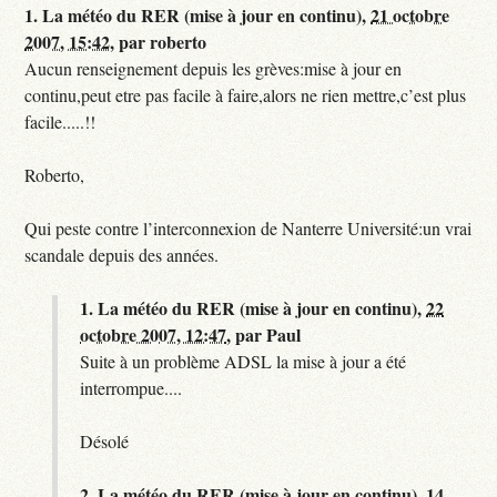
1.
La météo du RER (mise à jour en continu),
21 octobre
2007, 15:42
,
par
roberto
Aucun renseignement depuis les grèves:mise à jour en
continu,peut etre pas facile à faire,alors ne rien mettre,c’est plus
facile.....!!
Roberto,
Qui peste contre l’interconnexion de Nanterre Université:un vrai
scandale depuis des années.
1.
La météo du RER (mise à jour en continu),
22
octobre 2007, 12:47
,
par
Paul
Suite à un problème ADSL la mise à jour a été
interrompue....
Désolé
2.
La météo du RER (mise à jour en continu),
14