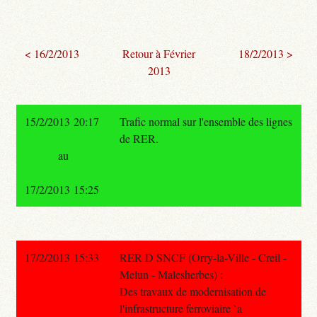
< 16/2/2013
Retour à Février
18/2/2013 >
2013
15/2/2013 20:17
Trafic normal sur l'ensemble des lignes
de RER.
au
17/2/2013 15:25
17/2/2013 15:33
RER D SNCF (Orry-la-Ville - Creil -
Melun - Malesherbes) :
Des travaux de modernisation de
l'infrastructure ferroviaire `a