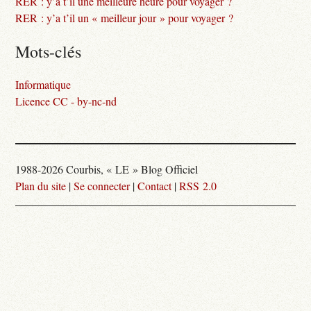
RER : y’a t’il une meilleure heure pour voyager ?
RER : y’a t’il un « meilleur jour » pour voyager ?
Mots-clés
Informatique
Licence CC - by-nc-nd
1988-2026 Courbis, « LE » Blog Officiel
Plan du site
|
Se connecter
|
Contact
|
RSS 2.0