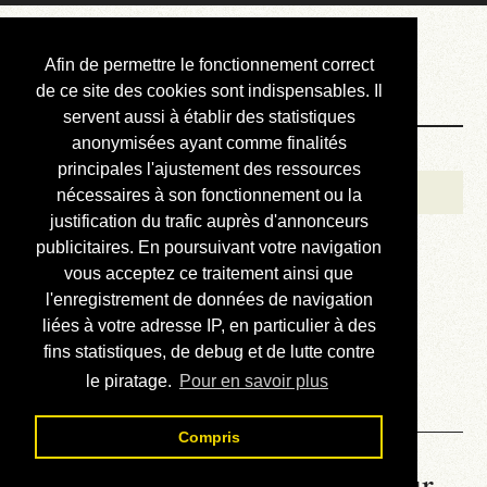
Courbis, « LE »
Afin de permettre le fonctionnement correct
Blog Officiel
de ce site des cookies sont indispensables. Il
servent aussi à établir des statistiques
anonymisées ayant comme finalités
Bienvenue
principales l'ajustement des ressources
Réalisations
nécessaires à son fonctionnement ou la
justification du trafic auprès d'annonceurs
Divers (et d’été)
publicitaires. En poursuivant votre navigation
vous acceptez ce traitement ainsi que
Annonces
l'enregistrement de données de navigation
Liens externes
liées à votre adresse IP, en particulier à des
fins statistiques, de debug et de lutte contre
Téléchargement
le piratage.
Pour en savoir plus
Contact
Compris
La météo du RER (mis à jour