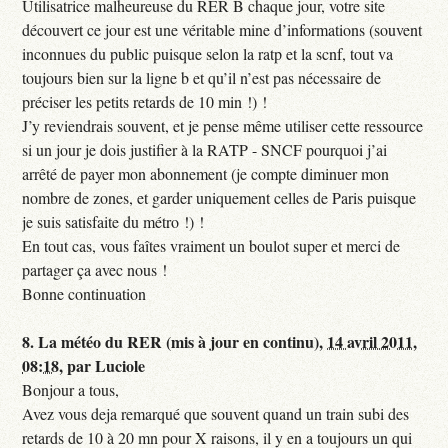
Utilisatrice malheureuse du RER B chaque jour, votre site
découvert ce jour est une véritable mine d’informations (souvent
inconnues du public puisque selon la ratp et la scnf, tout va
toujours bien sur la ligne b et qu’il n’est pas nécessaire de
préciser les petits retards de 10 min !) !
J’y reviendrais souvent, et je pense même utiliser cette ressource
si un jour je dois justifier à la RATP - SNCF pourquoi j’ai
arrêté de payer mon abonnement (je compte diminuer mon
nombre de zones, et garder uniquement celles de Paris puisque
je suis satisfaite du métro !) !
En tout cas, vous faîtes vraiment un boulot super et merci de
partager ça avec nous !
Bonne continuation
8.
La météo du RER (mis à jour en continu),
14 avril 2011,
08:18
,
par
Luciole
Bonjour a tous,
Avez vous deja remarqué que souvent quand un train subi des
retards de 10 à 20 mn pour X raisons, il y en a toujours un qui