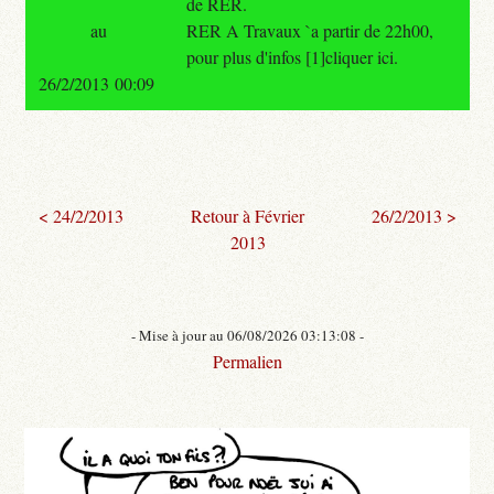
de RER.
au
RER A Travaux `a partir de 22h00,
pour plus d'infos [1]cliquer ici.
26/2/2013 00:09
< 24/2/2013
Retour à Février
26/2/2013 >
2013
- Mise à jour au 06/08/2026 03:13:08 -
Permalien