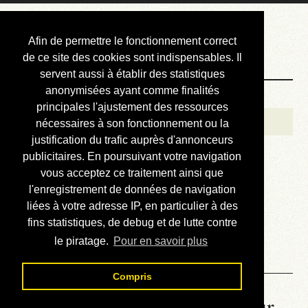
Courbis, « LE »
Afin de permettre le fonctionnement correct
Blog Officiel
de ce site des cookies sont indispensables. Il
servent aussi à établir des statistiques
anonymisées ayant comme finalités
Bienvenue
principales l'ajustement des ressources
Réalisations
nécessaires à son fonctionnement ou la
justification du trafic auprès d'annonceurs
Divers (et d’été)
publicitaires. En poursuivant votre navigation
vous acceptez ce traitement ainsi que
Annonces
l'enregistrement de données de navigation
Liens externes
liées à votre adresse IP, en particulier à des
fins statistiques, de debug et de lutte contre
Téléchargement
le piratage.
Pour en savoir plus
Contact
Compris
La météo du RER (mis à jour