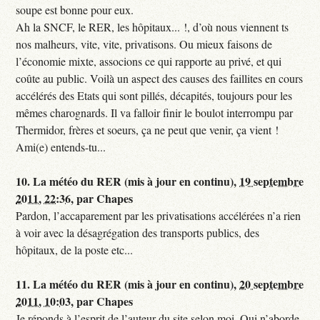
soupe est bonne pour eux.
Ah la SNCF, le RER, les hôpitaux... !, d’où nous viennent ts
nos malheurs, vite, vite, privatisons. Ou mieux faisons de
l’économie mixte, associons ce qui rapporte au privé, et qui
coûte au public. Voilà un aspect des causes des faillites en cours
accélérés des Etats qui sont pillés, décapités, toujours pour les
mêmes charognards. Il va falloir finir le boulot interrompu par
Thermidor, frères et soeurs, ça ne peut que venir, ça vient !
Ami(e) entends-tu...
10.
La météo du RER (mis à jour en continu),
19 septembre
2011, 22:36
,
par
Chapes
Pardon, l’accaparement par les privatisations accélérées n’a rien
à voir avec la désagrégation des transports publics, des
hôpitaux, de la poste etc...
11.
La météo du RER (mis à jour en continu),
20 septembre
2011, 10:03
,
par
Chapes
Je réponds à l’esprit de l’auteur du site selon moi. Qui n’aborde