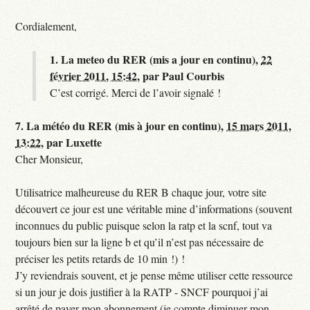
Cordialement,
1.
La meteo du RER (mis a jour en continu),
22
février 2011, 15:42
,
par
Paul Courbis
C’est corrigé. Merci de l’avoir signalé !
7.
La météo du RER (mis à jour en continu),
15 mars 2011,
13:22
,
par
Luxette
Cher Monsieur,
Utilisatrice malheureuse du RER B chaque jour, votre site
découvert ce jour est une véritable mine d’informations (souvent
inconnues du public puisque selon la ratp et la scnf, tout va
toujours bien sur la ligne b et qu’il n’est pas nécessaire de
préciser les petits retards de 10 min !) !
J’y reviendrais souvent, et je pense même utiliser cette ressource
si un jour je dois justifier à la RATP - SNCF pourquoi j’ai
arrêté de payer mon abonnement (je compte diminuer mon