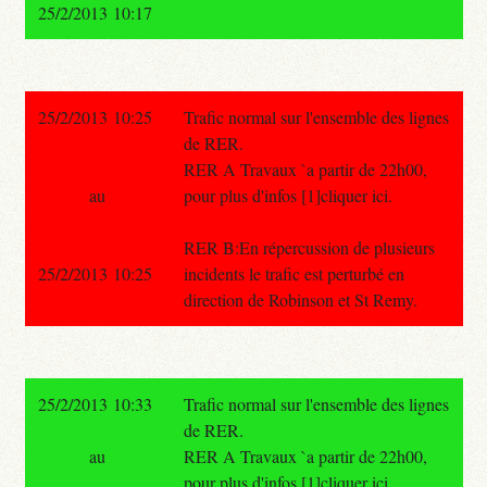
25/2/2013 10:17
25/2/2013 10:25
Trafic normal sur l'ensemble des lignes
de RER.
RER A Travaux `a partir de 22h00,
au
pour plus d'infos [1]cliquer ici.
RER B:En répercussion de plusieurs
25/2/2013 10:25
incidents le trafic est perturbé en
direction de Robinson et St Remy.
25/2/2013 10:33
Trafic normal sur l'ensemble des lignes
de RER.
au
RER A Travaux `a partir de 22h00,
pour plus d'infos [1]cliquer ici.