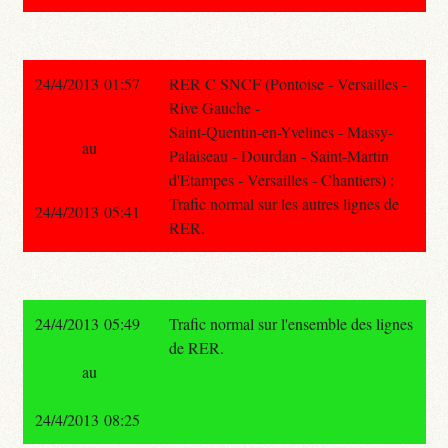
24/4/2013 01:57
RER C SNCF (Pontoise - Versailles -
Rive Gauche -
Saint-Quentin-en-Yvelines - Massy-
au
Palaiseau - Dourdan - Saint-Martin
d'Etampes - Versailles - Chantiers) :
Trafic normal sur les autres lignes de
24/4/2013 05:41
RER.
24/4/2013 05:49
Trafic normal sur l'ensemble des lignes
de RER.
au
24/4/2013 08:25