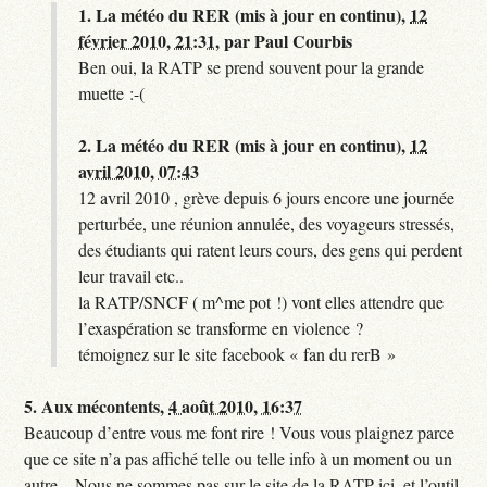
1.
La météo du RER (mis à jour en continu),
12
février 2010, 21:31
,
par
Paul Courbis
Ben oui, la RATP se prend souvent pour la grande
muette :-(
2.
La météo du RER (mis à jour en continu),
12
avril 2010, 07:43
12 avril 2010 , grève depuis 6 jours encore une journée
perturbée, une réunion annulée, des voyageurs stressés,
des étudiants qui ratent leurs cours, des gens qui perdent
leur travail etc..
la RATP/SNCF ( m^me pot !) vont elles attendre que
l’exaspération se transforme en violence ?
témoignez sur le site facebook « fan du rerB »
5.
Aux mécontents,
4 août 2010, 16:37
Beaucoup d’entre vous me font rire ! Vous vous plaignez parce
que ce site n’a pas affiché telle ou telle info à un moment ou un
autre... Nous ne sommes pas sur le site de la RATP ici, et l’outil