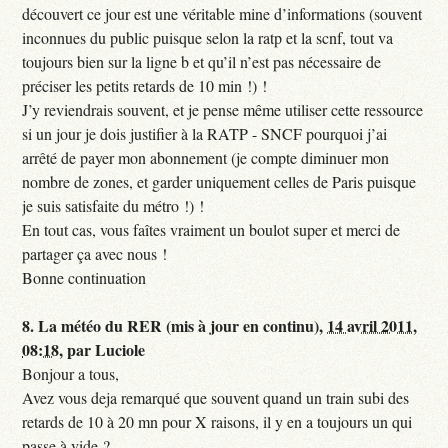
découvert ce jour est une véritable mine d’informations (souvent
inconnues du public puisque selon la ratp et la scnf, tout va
toujours bien sur la ligne b et qu’il n’est pas nécessaire de
préciser les petits retards de 10 min !) !
J’y reviendrais souvent, et je pense même utiliser cette ressource
si un jour je dois justifier à la RATP - SNCF pourquoi j’ai
arrêté de payer mon abonnement (je compte diminuer mon
nombre de zones, et garder uniquement celles de Paris puisque
je suis satisfaite du métro !) !
En tout cas, vous faîtes vraiment un boulot super et merci de
partager ça avec nous !
Bonne continuation
8.
La météo du RER (mis à jour en continu),
14 avril 2011,
08:18
,
par
Luciole
Bonjour a tous,
Avez vous deja remarqué que souvent quand un train subi des
retards de 10 à 20 mn pour X raisons, il y en a toujours un qui
passe à vide ?