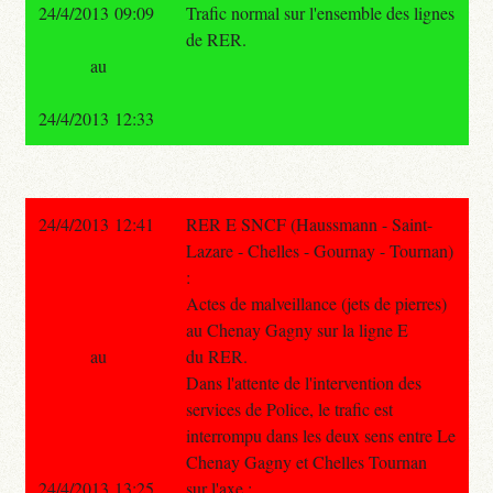
24/4/2013 09:09
Trafic normal sur l'ensemble des lignes
de RER.
au
24/4/2013 12:33
24/4/2013 12:41
RER E SNCF (Haussmann - Saint-
Lazare - Chelles - Gournay - Tournan)
:
Actes de malveillance (jets de pierres)
au Chenay Gagny sur la ligne E
au
du RER.
Dans l'attente de l'intervention des
services de Police, le trafic est
interrompu dans les deux sens entre Le
Chenay Gagny et Chelles Tournan
24/4/2013 13:25
sur l'axe :