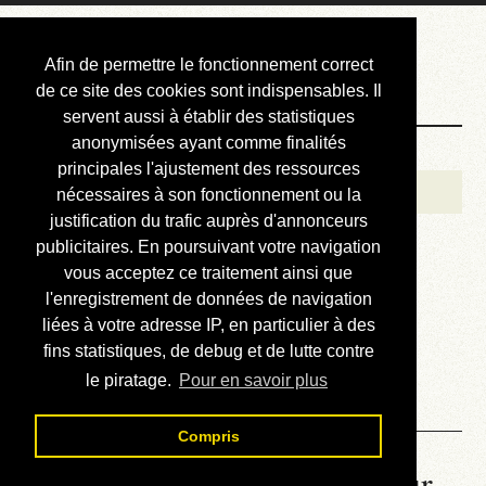
Courbis, « LE »
Afin de permettre le fonctionnement correct
Blog Officiel
de ce site des cookies sont indispensables. Il
servent aussi à établir des statistiques
anonymisées ayant comme finalités
Bienvenue
principales l'ajustement des ressources
Réalisations
nécessaires à son fonctionnement ou la
justification du trafic auprès d'annonceurs
Divers (et d’été)
publicitaires. En poursuivant votre navigation
vous acceptez ce traitement ainsi que
Annonces
l'enregistrement de données de navigation
Liens externes
liées à votre adresse IP, en particulier à des
fins statistiques, de debug et de lutte contre
Téléchargement
le piratage.
Pour en savoir plus
Contact
Compris
La météo du RER (mis à jour