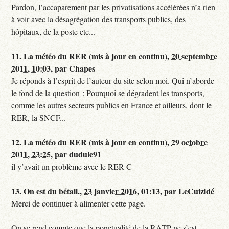
Pardon, l’accaparement par les privatisations accélérées n’a rien
à voir avec la désagrégation des transports publics, des
hôpitaux, de la poste etc...
11.
La météo du RER (mis à jour en continu),
20 septembre
2011, 10:03
,
par
Chapes
Je réponds à l’esprit de l’auteur du site selon moi. Qui n’aborde
le fond de la question : Pourquoi se dégradent les transports,
comme les autres secteurs publics en France et ailleurs, dont le
RER, la SNCF...
12.
La météo du RER (mis à jour en continu),
29 octobre
2011, 23:25
,
par
dudule91
il y’avait un problème avec le RER C
13.
On est du bétail.,
23 janvier 2016, 01:13
,
par
LeCuizidé
Merci de continuer à alimenter cette page.
On se rend compte que la ponctualité de la RATP ne s’est