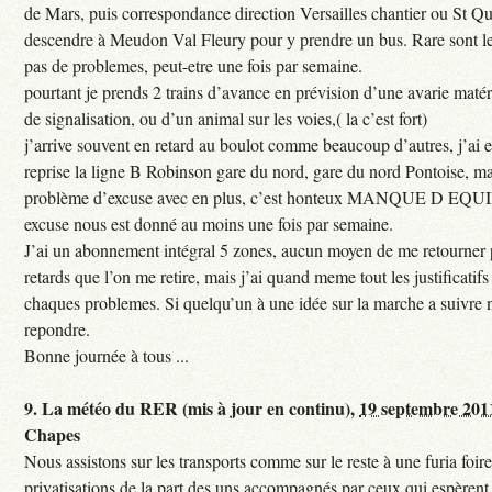
de Mars, puis correspondance direction Versailles chantier ou St Qu
descendre à Meudon Val Fleury pour y prendre un bus. Rare sont les
pas de problemes, peut-etre une fois par semaine.
pourtant je prends 2 trains d’avance en prévision d’une avarie maté
de signalisation, ou d’un animal sur les voies,( la c’est fort)
j’arrive souvent en retard au boulot comme beaucoup d’autres, j’ai e
reprise la ligne B Robinson gare du nord, gare du nord Pontoise, ma
problème d’excuse avec en plus, c’est honteux MANQUE D EQUI
excuse nous est donné au moins une fois par semaine.
J’ai un abonnement intégral 5 zones, aucun moyen de me retourner p
retards que l’on me retire, mais j’ai quand meme tout les justificati
chaques problemes. Si quelqu’un à une idée sur la marche a suivre 
repondre.
Bonne journée à tous ...
9.
La météo du RER (mis à jour en continu),
19 septembre 201
Chapes
Nous assistons sur les transports comme sur le reste à une furia foi
privatisations de la part des uns accompagnés par ceux qui espèrent 