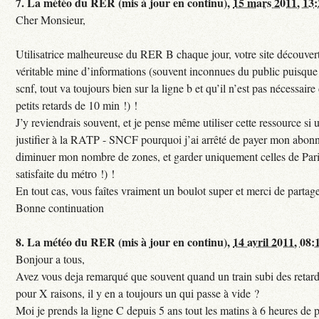
7.
La météo du RER (mis à jour en continu),
15 mars 2011, 13
Cher Monsieur,
Utilisatrice malheureuse du RER B chaque jour, votre site découvert
véritable mine d’informations (souvent inconnues du public puisque s
scnf, tout va toujours bien sur la ligne b et qu’il n’est pas nécessaire
petits retards de 10 min !) !
J’y reviendrais souvent, et je pense même utiliser cette ressource si u
justifier à la RATP - SNCF pourquoi j’ai arrêté de payer mon abon
diminuer mon nombre de zones, et garder uniquement celles de Pari
satisfaite du métro !) !
En tout cas, vous faîtes vraiment un boulot super et merci de partag
Bonne continuation
8.
La météo du RER (mis à jour en continu),
14 avril 2011, 08:
Bonjour a tous,
Avez vous deja remarqué que souvent quand un train subi des retar
pour X raisons, il y en a toujours un qui passe à vide ?
Moi je prends la ligne C depuis 5 ans tout les matins à 6 heures de