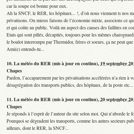
car la soupe est bonne pour eux.
Ah la SNCF, le RER, les hôpitaux... !, d’où nous viennent ts nos mal
privatisons. Ou mieux faisons de l’économie mixte, associons ce qui
et qui coûte au public. Voilà un aspect des causes des faillites en co
Etats qui sont pillés, décapités, toujours pour les mêmes charognards. 
le boulot interrompu par Thermidor, frères et soeurs, ça ne peut que 
Ami(e) entends-tu...
10.
La météo du RER (mis à jour en continu),
19 septembre 20
Chapes
Pardon, l’accaparement par les privatisations accélérées n’a rien à vo
désagrégation des transports publics, des hôpitaux, de la poste etc...
11.
La météo du RER (mis à jour en continu),
20 septembre 20
Chapes
Je réponds à l’esprit de l’auteur du site selon moi. Qui n’aborde le f
Pourquoi se dégradent les transports, comme les autres secteurs pub
ailleurs, dont le RER, la SNCF...