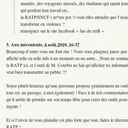
annulée, des voyageurs stressés, des étudiants qui ratent leu
qui perdent leur travail etc..
la RATP/SNCF ( m^me pot !) vont elles attendre que l’exas
transforme en violence ?
témoignez sur le site facebook « fan du rerB »
5.
Aux mécontents,
4 août 2010, 16:37
Beaucoup d’entre vous me font rire ! Vous vous plaignez parce que c
affiché telle ou telle info à un moment ou un autre... Nous ne sommes
la RATP ici, et l’outil de M. Courbis ne fait qu’afficher les inform
veut bien transmettre au public !!!
Soyez plutôt heureux qu’une personne propose gratuitement un outil
tous (et, au passage, à moi également) ! Face à de tels commentaires
qu’il arrête de prendre sur son temps libre pour créer des outils pour 
ingrats !
Et si l’envie de vous plaindre est plus forte que tout, faites le direct
RATP !