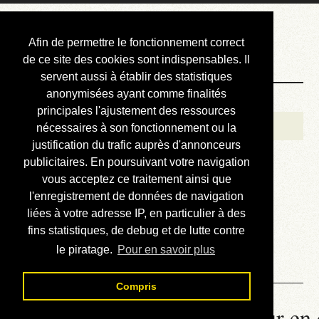
Courbis, « LE »
Afin de permettre le fonctionnement correct
Blog Officiel
de ce site des cookies sont indispensables. Il
servent aussi à établir des statistiques
anonymisées ayant comme finalités
Bienvenue
principales l'ajustement des ressources
Réalisations
nécessaires à son fonctionnement ou la
justification du trafic auprès d'annonceurs
Divers (et d’été)
publicitaires. En poursuivant votre navigation
vous acceptez ce traitement ainsi que
Annonces
l'enregistrement de données de navigation
Liens externes
liées à votre adresse IP, en particulier à des
fins statistiques, de debug et de lutte contre
Téléchargement
le piratage.
Pour en savoir plus
Contact
Compris
La météo du RER (mis à jour en 