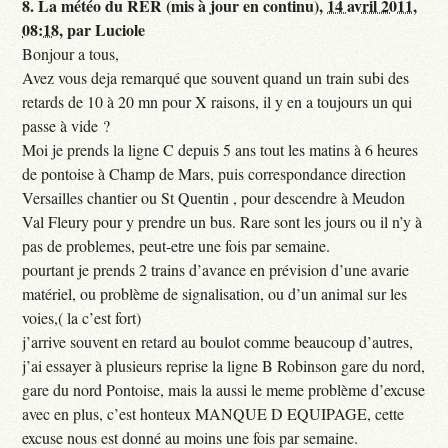
8.
La météo du RER (mis à jour en continu),
14 avril 2011,
08:18
,
par
Luciole
Bonjour a tous,
Avez vous deja remarqué que souvent quand un train subi des
retards de 10 à 20 mn pour X raisons, il y en a toujours un qui
passe à vide ?
Moi je prends la ligne C depuis 5 ans tout les matins à 6 heures
de pontoise à Champ de Mars, puis correspondance direction
Versailles chantier ou St Quentin , pour descendre à Meudon
Val Fleury pour y prendre un bus. Rare sont les jours ou il n’y à
pas de problemes, peut-etre une fois par semaine.
pourtant je prends 2 trains d’avance en prévision d’une avarie
matériel, ou problème de signalisation, ou d’un animal sur les
voies,( la c’est fort)
j’arrive souvent en retard au boulot comme beaucoup d’autres,
j’ai essayer à plusieurs reprise la ligne B Robinson gare du nord,
gare du nord Pontoise, mais la aussi le meme problème d’excuse
avec en plus, c’est honteux MANQUE D EQUIPAGE, cette
excuse nous est donné au moins une fois par semaine.