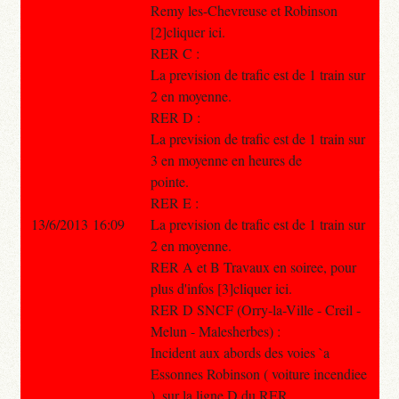
Remy les-Chevreuse et Robinson
[2]cliquer ici.
RER C :
La prevision de trafic est de 1 train sur
2 en moyenne.
RER D :
La prevision de trafic est de 1 train sur
3 en moyenne en heures de
pointe.
RER E :
13/6/2013 16:09
La prevision de trafic est de 1 train sur
2 en moyenne.
RER A et B Travaux en soiree, pour
plus d'infos [3]cliquer ici.
RER D SNCF (Orry-la-Ville - Creil -
Melun - Malesherbes) :
Incident aux abords des voies `a
Essonnes Robinson ( voiture incendiee
), sur la ligne D du RER .