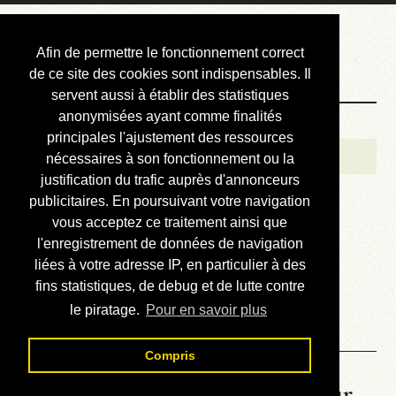
Courbis, « LE »
Afin de permettre le fonctionnement correct
Blog Officiel
de ce site des cookies sont indispensables. Il
servent aussi à établir des statistiques
anonymisées ayant comme finalités
Bienvenue
principales l'ajustement des ressources
Réalisations
nécessaires à son fonctionnement ou la
justification du trafic auprès d'annonceurs
Divers (et d’été)
publicitaires. En poursuivant votre navigation
vous acceptez ce traitement ainsi que
Annonces
l'enregistrement de données de navigation
Liens externes
liées à votre adresse IP, en particulier à des
fins statistiques, de debug et de lutte contre
Téléchargement
le piratage.
Pour en savoir plus
Contact
Compris
La météo du RER (mis à jour