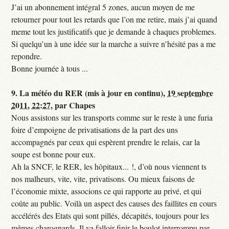
J’ai un abonnement intégral 5 zones, aucun moyen de me
retourner pour tout les retards que l’on me retire, mais j’ai quand
meme tout les justificatifs que je demande à chaques problemes.
Si quelqu’un à une idée sur la marche a suivre n’hésité pas a me
repondre.
Bonne journée à tous ...
9.
La météo du RER (mis à jour en continu),
19 septembre
2011, 22:27
,
par
Chapes
Nous assistons sur les transports comme sur le reste à une furia
foire d’empoigne de privatisations de la part des uns
accompagnés par ceux qui espèrent prendre le relais, car la
soupe est bonne pour eux.
Ah la SNCF, le RER, les hôpitaux... !, d’où nous viennent ts
nos malheurs, vite, vite, privatisons. Ou mieux faisons de
l’économie mixte, associons ce qui rapporte au privé, et qui
coûte au public. Voilà un aspect des causes des faillites en cours
accélérés des Etats qui sont pillés, décapités, toujours pour les
mêmes charognards. Il va falloir finir le boulot interrompu par