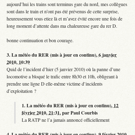
aujourd’hui les trains sont terminus gare du nord, mes collègues
sont dans le train et n’ont pas été prévenus de cette surprise,
heureusement vous etiez là et m’avez évité encore une fois de
long moment d’attente dans ma chaleureuse gare du rer D.
bonne continuation et bon courage.
3.
La météo du RER (mis à jour en continu),
6 janvier
2010, 10:39
Quid de l’incident d’hier (5 janvier 2010) où la panne d’une
locomotive a bloqué le trafic entre 8h30 et 10h, obligeant à
prendre une ligne D elle-même victime d’incidents
d’exploitation ?
1.
La météo du RER (mis à jour en continu),
12
février 2010, 21:31
,
par
Paul Courbis
La RATP ne l’a jamais annoncé officiellement
4.
La météo du RER (mis à jour en continu),
9 février 2010,