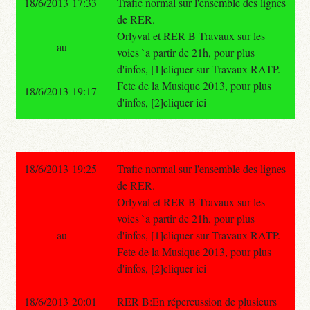
18/6/2013 17:33
Trafic normal sur l'ensemble des lignes
de RER.
Orlyval et RER B Travaux sur les
au
voies `a partir de 21h, pour plus
d'infos, [1]cliquer sur Travaux RATP.
Fete de la Musique 2013, pour plus
18/6/2013 19:17
d'infos, [2]cliquer ici
18/6/2013 19:25
Trafic normal sur l'ensemble des lignes
de RER.
Orlyval et RER B Travaux sur les
voies `a partir de 21h, pour plus
au
d'infos, [1]cliquer sur Travaux RATP.
Fete de la Musique 2013, pour plus
d'infos, [2]cliquer ici
18/6/2013 20:01
RER B:En répercussion de plusieurs