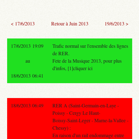
< 17/6/2013
Retour à Juin 2013
19/6/2013 >
17/6/2013 19:09
Trafic normal sur l'ensemble des lignes
de RER.
au
Fete de la Musique 2013, pour plus
d'infos, [1]cliquer ici
18/6/2013 06:41
18/6/2013 06:49
RER A (Saint-Germain-en-Laye -
Poissy - Cergy Le Haut-
Boissy-Saint-Leger - Marne-la-Vallee -
Chessy) :
En raison d'un rail endommage entre