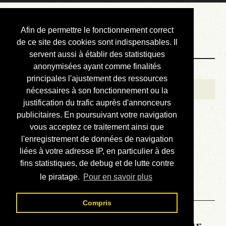
Courbis, « LE »
Afin de permettre le fonctionnement correct
Blog Officiel
de ce site des cookies sont indispensables. Il
servent aussi à établir des statistiques
anonymisées ayant comme finalités
Bienvenue
principales l'ajustement des ressources
Réalisations
nécessaires à son fonctionnement ou la
justification du trafic auprès d'annonceurs
Divers (et d’été)
publicitaires. En poursuivant votre navigation
vous acceptez ce traitement ainsi que
Annonces
l'enregistrement de données de navigation
Liens externes
liées à votre adresse IP, en particulier à des
fins statistiques, de debug et de lutte contre
Téléchargement
le piratage.
Pour en savoir plus
Contact
Compris
La météo du RER (mis à jour