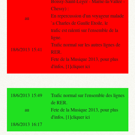
Boissy-Saint-Leger - Marne-la-Vallee -
Chessy) :
En repercussion d'un voyageur malade
au
`a Charles de Gaulle Etoile, le
trafic est ralenti sur l'ensemble de la
ligne.
Trafic normal sur les autres lignes de
18/6/2013 15:41
RER.
Fete de la Musique 2013, pour plus
d'infos, [1]cliquer ici
18/6/2013 15:49
Trafic normal sur l'ensemble des lignes
de RER.
au
Fete de la Musique 2013, pour plus
d'infos, [1]cliquer ici
18/6/2013 16:17