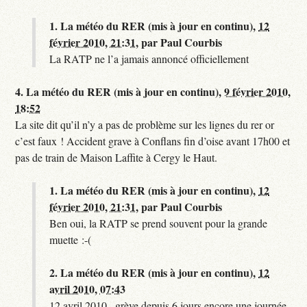
1.
La météo du RER (mis à jour en continu),
12
février 2010, 21:31
,
par
Paul Courbis
La RATP ne l’a jamais annoncé officiellement
4.
La météo du RER (mis à jour en continu),
9 février 2010,
18:52
La site dit qu’il n’y a pas de problème sur les lignes du rer or
c’est faux ! Accident grave à Conflans fin d’oise avant 17h00 et
pas de train de Maison Laffite à Cergy le Haut.
1.
La météo du RER (mis à jour en continu),
12
février 2010, 21:31
,
par
Paul Courbis
Ben oui, la RATP se prend souvent pour la grande
muette :-(
2.
La météo du RER (mis à jour en continu),
12
avril 2010, 07:43
12 avril 2010 , grève depuis 6 jours encore une journée