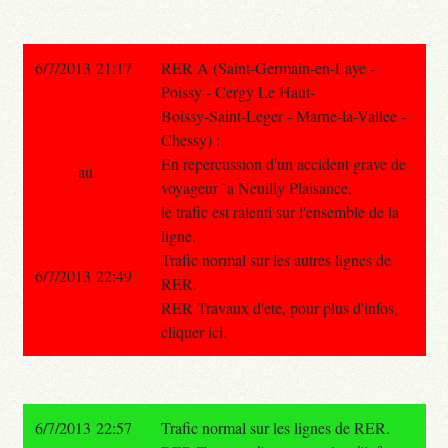
6/7/2013 21:17
RER A (Saint-Germain-en-Laye -
Poissy - Cergy Le Haut-
Boissy-Saint-Leger - Marne-la-Vallee -
Chessy) :
En repercussion d'un accident grave de
au
voyageur `a Neuilly Plaisance,
le trafic est ralenti sur l'ensemble de la
ligne.
Trafic normal sur les autres lignes de
6/7/2013 22:49
RER.
RER Travaux d'ete, pour plus d'infos,
cliquer ici.
6/7/2013 22:57
Trafic normal sur les lignes de RER.