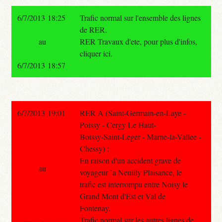
6/7/2013 18:25
Trafic normal sur l'ensemble des lignes
de RER.
au
RER Travaux d'ete, pour plus d'infos,
cliquer ici.
6/7/2013 18:57
6/7/2013 19:01
RER A (Saint-Germain-en-Laye -
Poissy - Cergy Le Haut-
Boissy-Saint-Leger - Marne-la-Vallee -
Chessy) :
En raison d'un accident grave de
au
voyageur `a Neuiily Plaisance, le
trafic est interrompu entre Noisy le
Grand Mont d'Est et Val de
Fontenay.
Trafic normal sur les autres lignes de