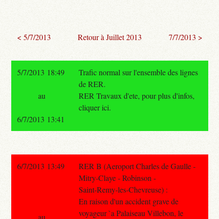
< 5/7/2013
Retour à Juillet 2013
7/7/2013 >
5/7/2013 18:49
Trafic normal sur l'ensemble des lignes
de RER.
au
RER Travaux d'ete, pour plus d'infos,
cliquer ici.
6/7/2013 13:41
6/7/2013 13:49
RER B (Aeroport Charles de Gaulle -
Mitry-Claye - Robinson -
Saint-Remy-les-Chevreuse) :
En raison d'un accident grave de
voyageur `a Palaiseau Villebon, le
au