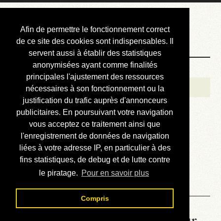
Courbis, « LE »
Afin de permettre le fonctionnement correct
Blog Officiel
de ce site des cookies sont indispensables. Il
servent aussi à établir des statistiques
anonymisées ayant comme finalités
Bienvenue
principales l'ajustement des ressources
Réalisations
nécessaires à son fonctionnement ou la
justification du trafic auprès d'annonceurs
Divers (et d’été)
publicitaires. En poursuivant votre navigation
vous acceptez ce traitement ainsi que
Annonces
l'enregistrement de données de navigation
Liens externes
liées à votre adresse IP, en particulier à des
fins statistiques, de debug et de lutte contre
Téléchargement
le piratage.
Pour en savoir plus
Contact
Compris
La météo du RER (mis à jour