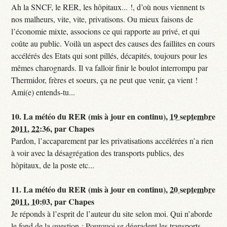
Ah la SNCF, le RER, les hôpitaux... !, d’où nous viennent ts
nos malheurs, vite, vite, privatisons. Ou mieux faisons de
l’économie mixte, associons ce qui rapporte au privé, et qui
coûte au public. Voilà un aspect des causes des faillites en cours
accélérés des Etats qui sont pillés, décapités, toujours pour les
mêmes charognards. Il va falloir finir le boulot interrompu par
Thermidor, frères et soeurs, ça ne peut que venir, ça vient !
Ami(e) entends-tu...
10.
La météo du RER (mis à jour en continu),
19 septembre
2011, 22:36
,
par
Chapes
Pardon, l’accaparement par les privatisations accélérées n’a rien
à voir avec la désagrégation des transports publics, des
hôpitaux, de la poste etc...
11.
La météo du RER (mis à jour en continu),
20 septembre
2011, 10:03
,
par
Chapes
Je réponds à l’esprit de l’auteur du site selon moi. Qui n’aborde
le fond de la question : Pourquoi se dégradent les transports,