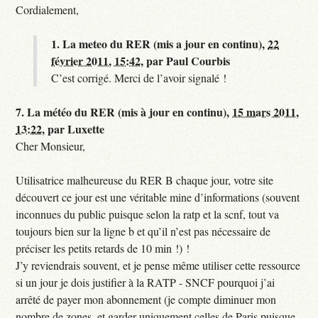
Cordialement,
1.
La meteo du RER (mis a jour en continu),
22
février 2011, 15:42
,
par
Paul Courbis
C’est corrigé. Merci de l’avoir signalé !
7.
La météo du RER (mis à jour en continu),
15 mars 2011,
13:22
,
par
Luxette
Cher Monsieur,
Utilisatrice malheureuse du RER B chaque jour, votre site
découvert ce jour est une véritable mine d’informations (souvent
inconnues du public puisque selon la ratp et la scnf, tout va
toujours bien sur la ligne b et qu’il n’est pas nécessaire de
préciser les petits retards de 10 min !) !
J’y reviendrais souvent, et je pense même utiliser cette ressource
si un jour je dois justifier à la RATP - SNCF pourquoi j’ai
arrêté de payer mon abonnement (je compte diminuer mon
nombre de zones, et garder uniquement celles de Paris puisque