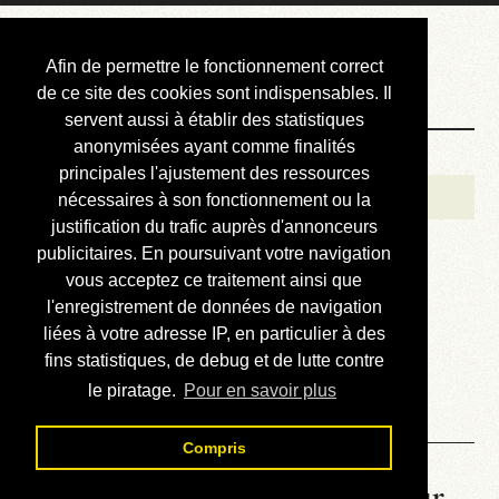
Courbis, « LE »
Afin de permettre le fonctionnement correct
Blog Officiel
de ce site des cookies sont indispensables. Il
servent aussi à établir des statistiques
anonymisées ayant comme finalités
Bienvenue
principales l'ajustement des ressources
Réalisations
nécessaires à son fonctionnement ou la
justification du trafic auprès d'annonceurs
Divers (et d’été)
publicitaires. En poursuivant votre navigation
vous acceptez ce traitement ainsi que
Annonces
l'enregistrement de données de navigation
Liens externes
liées à votre adresse IP, en particulier à des
fins statistiques, de debug et de lutte contre
Téléchargement
le piratage.
Pour en savoir plus
Contact
Compris
La météo du RER (mis à jour