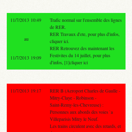
11/7/2013 10:49
Trafic normal sur l'ensemble des lignes
de RER.
RER Travaux d'ete, pour plus d'infos,
au
cliquer ici.
RER Retrouvez des maintenant les
Festivites du 14 juillet, pour plus
11/7/2013 19:09
d'infos, [1]cliquer ici
11/7/2013 19:17
RER B (Aeroport Charles de Gaulle -
Mitry-Claye - Robinson -
Saint-Remy-les-Chevreuse) :
Personnes aux abords des voies `a
Villeparisis Mitry le Neuf.
Les trains circulent avec des retards, et