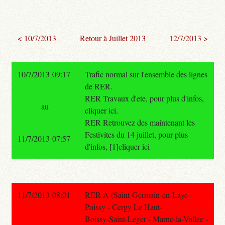
< 10/7/2013
Retour à Juillet 2013
12/7/2013 >
10/7/2013 09:17
Trafic normal sur l'ensemble des lignes
de RER.
RER Travaux d'ete, pour plus d'infos,
au
cliquer ici.
RER Retrouvez des maintenant les
Festivites du 14 juillet, pour plus
11/7/2013 07:57
d'infos, [1]cliquer ici
11/7/2013 08:01
RER A (Saint-Germain-en-Laye -
Poissy - Cergy Le Haut-
Boissy-Saint-Leger - Marne-la-Vallee -