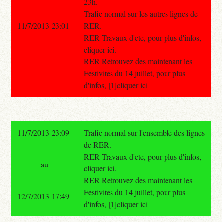
23h.
Trafic normal sur les autres lignes de
11/7/2013 23:01
RER.
RER Travaux d'ete, pour plus d'infos,
cliquer ici.
RER Retrouvez des maintenant les
Festivites du 14 juillet, pour plus
d'infos, [1]cliquer ici
11/7/2013 23:09
Trafic normal sur l'ensemble des lignes
de RER.
RER Travaux d'ete, pour plus d'infos,
au
cliquer ici.
RER Retrouvez des maintenant les
Festivites du 14 juillet, pour plus
12/7/2013 17:49
d'infos, [1]cliquer ici