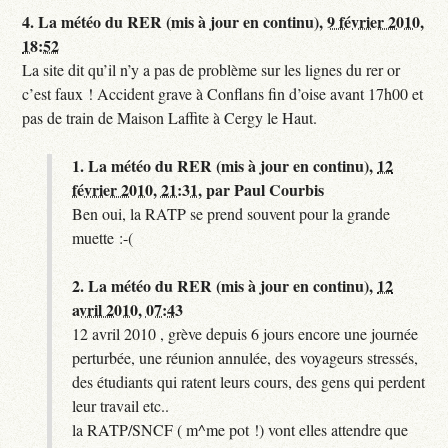
4.
La météo du RER (mis à jour en continu),
9 février 2010,
18:52
La site dit qu’il n’y a pas de problème sur les lignes du rer or
c’est faux ! Accident grave à Conflans fin d’oise avant 17h00 et
pas de train de Maison Laffite à Cergy le Haut.
1.
La météo du RER (mis à jour en continu),
12
février 2010, 21:31
,
par
Paul Courbis
Ben oui, la RATP se prend souvent pour la grande
muette :-(
2.
La météo du RER (mis à jour en continu),
12
avril 2010, 07:43
12 avril 2010 , grève depuis 6 jours encore une journée
perturbée, une réunion annulée, des voyageurs stressés,
des étudiants qui ratent leurs cours, des gens qui perdent
leur travail etc..
la RATP/SNCF ( m^me pot !) vont elles attendre que