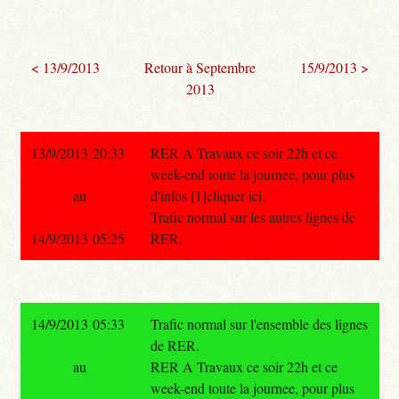
< 13/9/2013
Retour à Septembre
15/9/2013 >
2013
13/9/2013 20:33
RER A Travaux ce soir 22h et ce
week-end toute la journee, pour plus
au
d'infos [1]cliquer ici.
Trafic normal sur les autres lignes de
14/9/2013 05:25
RER.
14/9/2013 05:33
Trafic normal sur l'ensemble des lignes
de RER.
au
RER A Travaux ce soir 22h et ce
week-end toute la journee, pour plus