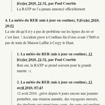
février 2010, 21:31
,
par
Paul Courbis
La RATP ne l’a jamais annoncé officiellement
4.
La météo du RER (mis à jour en continu),
9 février 2010,
18:52
La site dit qu’il n’y a pas de problème sur les lignes du rer or
c’est faux ! Accident grave à Conflans fin d’oise avant 17h00 et
pas de train de Maison Laffite à Cergy le Haut.
1.
La météo du RER (mis à jour en continu),
12
février 2010, 21:31
,
par
Paul Courbis
Ben oui, la RATP se prend souvent pour la grande
muette :-(
2.
La météo du RER (mis à jour en continu),
12
avril 2010, 07:43
12 avril 2010 , grève depuis 6 jours encore une journée
perturbée, une réunion annulée, des voyageurs stressés,
des étudiants qui ratent leurs cours, des gens qui perdent