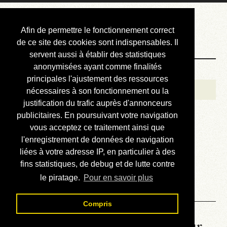
Courbis, « LE »
Afin de permettre le fonctionnement correct
Blog Officiel
de ce site des cookies sont indispensables. Il
servent aussi à établir des statistiques
anonymisées ayant comme finalités
Bienvenue
principales l'ajustement des ressources
Réalisations
nécessaires à son fonctionnement ou la
justification du trafic auprès d'annonceurs
Divers (et d’été)
publicitaires. En poursuivant votre navigation
vous acceptez ce traitement ainsi que
Annonces
l'enregistrement de données de navigation
Liens externes
liées à votre adresse IP, en particulier à des
fins statistiques, de debug et de lutte contre
Téléchargement
le piratage.
Pour en savoir plus
Contact
Compris
La météo du RER (mis à jour