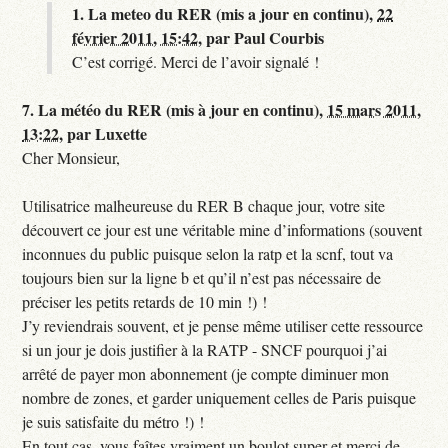
1.
La meteo du RER (mis a jour en continu),
22
février 2011, 15:42
,
par
Paul Courbis
C’est corrigé. Merci de l’avoir signalé !
7.
La météo du RER (mis à jour en continu),
15 mars 2011,
13:22
,
par
Luxette
Cher Monsieur,
Utilisatrice malheureuse du RER B chaque jour, votre site
découvert ce jour est une véritable mine d’informations (souvent
inconnues du public puisque selon la ratp et la scnf, tout va
toujours bien sur la ligne b et qu’il n’est pas nécessaire de
préciser les petits retards de 10 min !) !
J’y reviendrais souvent, et je pense même utiliser cette ressource
si un jour je dois justifier à la RATP - SNCF pourquoi j’ai
arrêté de payer mon abonnement (je compte diminuer mon
nombre de zones, et garder uniquement celles de Paris puisque
je suis satisfaite du métro !) !
En tout cas, vous faîtes vraiment un boulot super et merci de