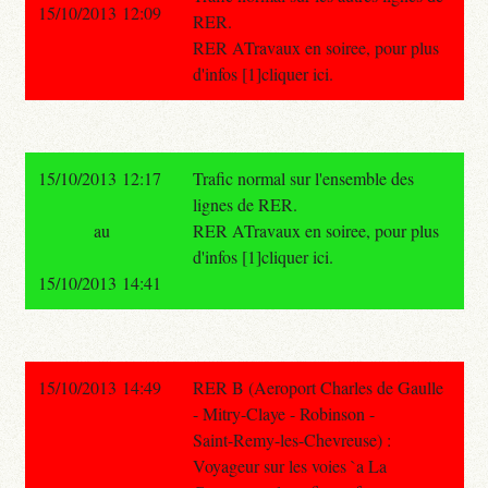
15/10/2013 12:09
RER.
RER ATravaux en soiree, pour plus
d'infos [1]cliquer ici.
15/10/2013 12:17
Trafic normal sur l'ensemble des
lignes de RER.
au
RER ATravaux en soiree, pour plus
d'infos [1]cliquer ici.
15/10/2013 14:41
15/10/2013 14:49
RER B (Aeroport Charles de Gaulle
- Mitry-Claye - Robinson -
Saint-Remy-les-Chevreuse) :
Voyageur sur les voies `a La