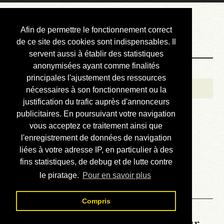
Courbis, « LE »
Afin de permettre le fonctionnement correct
Blog Officiel
de ce site des cookies sont indispensables. Il
servent aussi à établir des statistiques
anonymisées ayant comme finalités
Bienvenue
principales l'ajustement des ressources
Réalisations
nécessaires à son fonctionnement ou la
justification du trafic auprès d'annonceurs
Divers (et d’été)
publicitaires. En poursuivant votre navigation
vous acceptez ce traitement ainsi que
Annonces
l'enregistrement de données de navigation
Liens externes
liées à votre adresse IP, en particulier à des
fins statistiques, de debug et de lutte contre
Téléchargement
le piratage.
Pour en savoir plus
Contact
Compris
La météo du RER (mis à jour