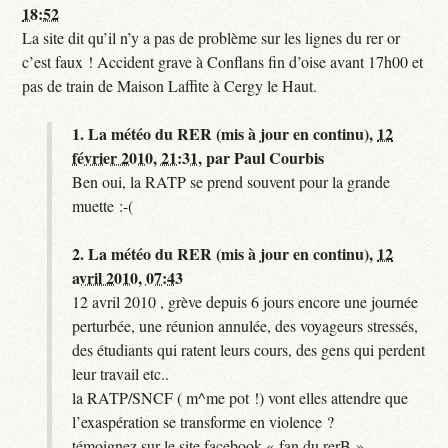
18:52
La site dit qu’il n’y a pas de problème sur les lignes du rer or
c’est faux ! Accident grave à Conflans fin d’oise avant 17h00 et
pas de train de Maison Laffite à Cergy le Haut.
1.
La météo du RER (mis à jour en continu),
12
février 2010, 21:31
,
par
Paul Courbis
Ben oui, la RATP se prend souvent pour la grande
muette :-(
2.
La météo du RER (mis à jour en continu),
12
avril 2010, 07:43
12 avril 2010 , grève depuis 6 jours encore une journée
perturbée, une réunion annulée, des voyageurs stressés,
des étudiants qui ratent leurs cours, des gens qui perdent
leur travail etc..
la RATP/SNCF ( m^me pot !) vont elles attendre que
l’exaspération se transforme en violence ?
témoignez sur le site facebook « fan du rerB »