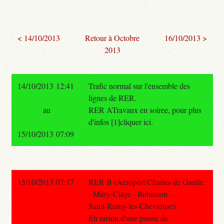
< 14/10/2013
Retour à Octobre
16/10/2013 >
2013
14/10/2013 12:41
Trafic normal sur l'ensemble des
lignes de RER.
au
RER ATravaux en soiree, pour plus
d'infos [1]cliquer ici.
15/10/2013 07:09
15/10/2013 07:17
RER B (Aeroport Charles de Gaulle
- Mitry-Claye - Robinson -
Saint-Remy-les-Chevreuse) :
En raison d'une panne de