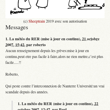
(c)
Sheeptrain
2019 avec son autorisation
Messages
1.
La météo du RER (mise à jour en continu),
21 octobre
2007, 15:42
,
par
roberto
Aucun renseignement depuis les grèves:mise à jour en
continu,peut etre pas facile à faire,alors ne rien mettre,c’est plus
facile.....!!
Roberto,
Qui peste contre l’interconnexion de Nanterre Université:un vrai
scandale depuis des années.
1.
La météo du RER (mise à jour en continu),
22
octobre 2007, 12:47
,
par
Paul