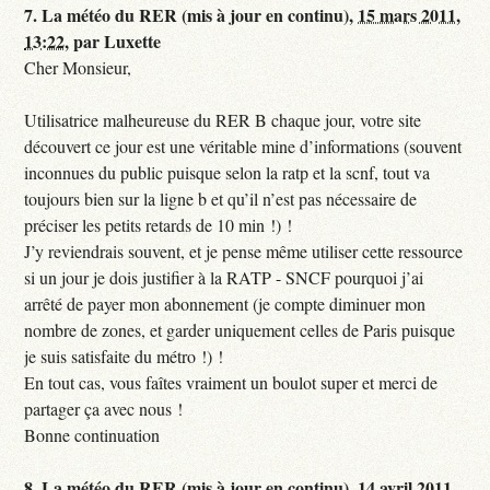
7.
La météo du RER (mis à jour en continu),
15 mars 2011,
13:22
,
par
Luxette
Cher Monsieur,
Utilisatrice malheureuse du RER B chaque jour, votre site
découvert ce jour est une véritable mine d’informations (souvent
inconnues du public puisque selon la ratp et la scnf, tout va
toujours bien sur la ligne b et qu’il n’est pas nécessaire de
préciser les petits retards de 10 min !) !
J’y reviendrais souvent, et je pense même utiliser cette ressource
si un jour je dois justifier à la RATP - SNCF pourquoi j’ai
arrêté de payer mon abonnement (je compte diminuer mon
nombre de zones, et garder uniquement celles de Paris puisque
je suis satisfaite du métro !) !
En tout cas, vous faîtes vraiment un boulot super et merci de
partager ça avec nous !
Bonne continuation
8.
La météo du RER (mis à jour en continu),
14 avril 2011,