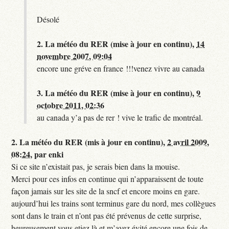
Désolé
2.
La météo du RER (mise à jour en continu),
14
novembre 2007, 09:04
encore une gréve en france !!!venez vivre au canada
3.
La météo du RER (mise à jour en continu),
9
octobre 2011, 02:36
au canada y’a pas de rer ! vive le trafic de montréal.
2.
La météo du RER (mis à jour en continu),
2 avril 2009,
08:24
,
par
enki
Si ce site n’existait pas, je serais bien dans la mouise.
Merci pour ces infos en continue qui n’apparaissent de toute
façon jamais sur les site de la sncf et encore moins en gare.
aujourd’hui les trains sont terminus gare du nord, mes collègues
sont dans le train et n’ont pas été prévenus de cette surprise,
heureusement vous etiez là et m’avez évité encore une fois de