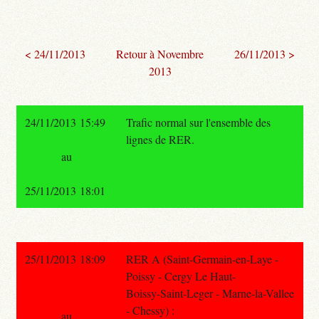
< 24/11/2013
Retour à Novembre
26/11/2013 >
2013
24/11/2013 15:49
Trafic normal sur l'ensemble des
lignes de RER.
au
25/11/2013 18:01
25/11/2013 18:09
RER A (Saint-Germain-en-Laye -
Poissy - Cergy Le Haut-
Boissy-Saint-Leger - Marne-la-Vallee
- Chessy) :
au