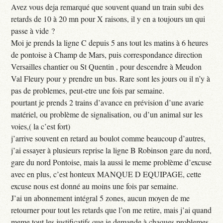
Avez vous deja remarqué que souvent quand un train subi des
retards de 10 à 20 mn pour X raisons, il y en a toujours un qui
passe à vide ?
Moi je prends la ligne C depuis 5 ans tout les matins à 6 heures
de pontoise à Champ de Mars, puis correspondance direction
Versailles chantier ou St Quentin , pour descendre à Meudon
Val Fleury pour y prendre un bus. Rare sont les jours ou il n’y à
pas de problemes, peut-etre une fois par semaine.
pourtant je prends 2 trains d’avance en prévision d’une avarie
matériel, ou problème de signalisation, ou d’un animal sur les
voies,( la c’est fort)
j’arrive souvent en retard au boulot comme beaucoup d’autres,
j’ai essayer à plusieurs reprise la ligne B Robinson gare du nord,
gare du nord Pontoise, mais la aussi le meme problème d’excuse
avec en plus, c’est honteux MANQUE D EQUIPAGE, cette
excuse nous est donné au moins une fois par semaine.
J’ai un abonnement intégral 5 zones, aucun moyen de me
retourner pour tout les retards que l’on me retire, mais j’ai quand
meme tout les justificatifs que je demande à chaques problemes.