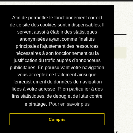
Courbis, « LE »
Afin de permettre le fonctionnement correct
Blog Officiel
de ce site des cookies sont indispensables. Il
servent aussi à établir des statistiques
anonymisées ayant comme finalités
Bienvenue
principales l'ajustement des ressources
Réalisations
nécessaires à son fonctionnement ou la
justification du trafic auprès d'annonceurs
Divers (et d’été)
publicitaires. En poursuivant votre navigation
vous acceptez ce traitement ainsi que
Annonces
l'enregistrement de données de navigation
Liens externes
liées à votre adresse IP, en particulier à des
fins statistiques, de debug et de lutte contre
Téléchargement
le piratage.
Pour en savoir plus
Contact
Compris
La météo du RER (mis à jour