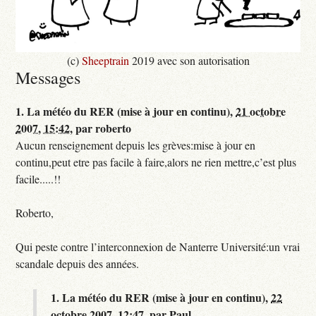
(c)
Sheeptrain
2019 avec son autorisation
Messages
1.
La météo du RER (mise à jour en continu),
21 octobre
2007, 15:42
,
par
roberto
Aucun renseignement depuis les grèves:mise à jour en
continu,peut etre pas facile à faire,alors ne rien mettre,c’est plus
facile.....!!
Roberto,
Qui peste contre l’interconnexion de Nanterre Université:un vrai
scandale depuis des années.
1.
La météo du RER (mise à jour en continu),
22
octobre 2007, 12:47
,
par
Paul