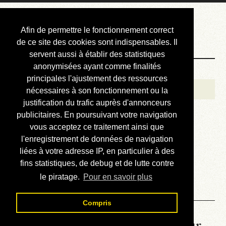
Courbis, « LE »
Afin de permettre le fonctionnement correct
Blog Officiel
de ce site des cookies sont indispensables. Il
servent aussi à établir des statistiques
anonymisées ayant comme finalités
Bienvenue
principales l'ajustement des ressources
Réalisations
nécessaires à son fonctionnement ou la
justification du trafic auprès d'annonceurs
Divers (et d’été)
publicitaires. En poursuivant votre navigation
vous acceptez ce traitement ainsi que
Annonces
l'enregistrement de données de navigation
Liens externes
liées à votre adresse IP, en particulier à des
fins statistiques, de debug et de lutte contre
Téléchargement
le piratage.
Pour en savoir plus
Contact
Compris
La météo du RER (mis à jour