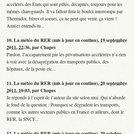
accélérés des Etats qui sont pillés, décapités, toujours pour les
mêmes charognards. Il va falloir finir le boulot interrompu par
Thermidor, frères et soeurs, ça ne peut que venir, ça vient !
Ami(e) entends-tu...
10.
La météo du RER (mis à jour en continu),
19 septembre
2011, 22:36
,
par
Chapes
Pardon, l’accaparement par les privatisations accélérées n’a rien
à voir avec la désagrégation des transports publics, des
hôpitaux, de la poste etc...
11.
La météo du RER (mis à jour en continu),
20 septembre
2011, 10:03
,
par
Chapes
Je réponds à l’esprit de l’auteur du site selon moi. Qui n’aborde
le fond de la question : Pourquoi se dégradent les transports,
comme les autres secteurs publics en France et ailleurs, dont le
RER, la SNCF...
12.
La météo du RER (mis à jour en continu),
29 octobre