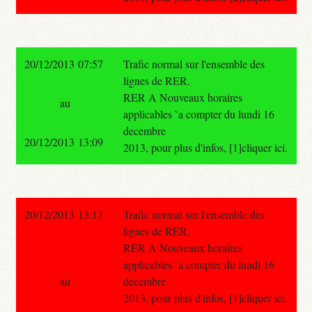
20/12/2013 07:57
Trafic normal sur l'ensemble des
lignes de RER.
RER A Nouveaux horaires
au
applicables `a compter du lundi 16
decembre
20/12/2013 13:09
2013, pour plus d'infos, [1]cliquer ici.
20/12/2013 13:17
Trafic normal sur l'ensemble des
lignes de RER.
RER A Nouveaux horaires
applicables `a compter du lundi 16
au
decembre
2013, pour plus d'infos, [1]cliquer ici.