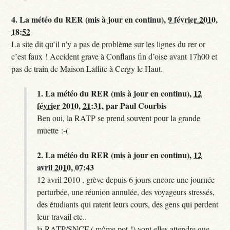
4.
La météo du RER (mis à jour en continu),
9 février 2010,
18:52
La site dit qu’il n’y a pas de problème sur les lignes du rer or
c’est faux ! Accident grave à Conflans fin d’oise avant 17h00 et
pas de train de Maison Laffite à Cergy le Haut.
1.
La météo du RER (mis à jour en continu),
12
février 2010, 21:31
,
par
Paul Courbis
Ben oui, la RATP se prend souvent pour la grande
muette :-(
2.
La météo du RER (mis à jour en continu),
12
avril 2010, 07:43
12 avril 2010 , grève depuis 6 jours encore une journée
perturbée, une réunion annulée, des voyageurs stressés,
des étudiants qui ratent leurs cours, des gens qui perdent
leur travail etc..
la RATP/SNCF ( m^me pot !) vont elles attendre que