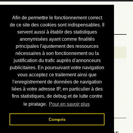
Courbis, « LE »
Afin de permettre le fonctionnement correct
Blog Officiel
de ce site des cookies sont indispensables. Il
servent aussi à établir des statistiques
anonymisées ayant comme finalités
Bienvenue
principales l'ajustement des ressources
Réalisations
nécessaires à son fonctionnement ou la
justification du trafic auprès d'annonceurs
Divers (et d’été)
publicitaires. En poursuivant votre navigation
vous acceptez ce traitement ainsi que
Annonces
l'enregistrement de données de navigation
Liens externes
liées à votre adresse IP, en particulier à des
fins statistiques, de debug et de lutte contre
Téléchargement
le piratage.
Pour en savoir plus
Contact
Compris
La météo du RER (mis à jour