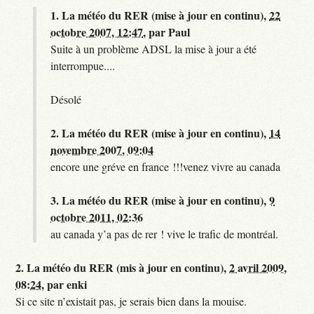
1.
La météo du RER (mise à jour en continu),
22
octobre 2007, 12:47
,
par
Paul
Suite à un problème ADSL la mise à jour a été
interrompue....
Désolé
2.
La météo du RER (mise à jour en continu),
14
novembre 2007, 09:04
encore une gréve en france !!!venez vivre au canada
3.
La météo du RER (mise à jour en continu),
9
octobre 2011, 02:36
au canada y’a pas de rer ! vive le trafic de montréal.
2.
La météo du RER (mis à jour en continu),
2 avril 2009,
08:24
,
par
enki
Si ce site n’existait pas, je serais bien dans la mouise.