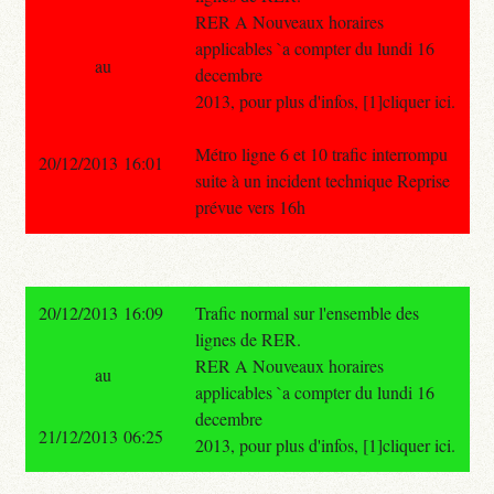
RER A Nouveaux horaires
applicables `a compter du lundi 16
au
decembre
2013, pour plus d'infos, [1]cliquer ici.
Métro ligne 6 et 10 trafic interrompu
20/12/2013 16:01
suite à un incident technique Reprise
prévue vers 16h
20/12/2013 16:09
Trafic normal sur l'ensemble des
lignes de RER.
RER A Nouveaux horaires
au
applicables `a compter du lundi 16
decembre
21/12/2013 06:25
2013, pour plus d'infos, [1]cliquer ici.