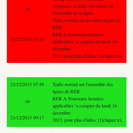
voyageurs, le trafic est ralenti sur
au
l'ensemble de la ligne.
Trafic normal sur les autres lignes de
RER.
RER A Nouveaux horaires
21/12/2013 07:41
applicables `a compter du lundi 16
decembre
2013, pour plus d'infos, [1]cliquer ici.
21/12/2013 07:49
Trafic normal sur l'ensemble des
lignes de RER.
RER A Nouveaux horaires
au
applicables `a compter du lundi 16
decembre
21/12/2013 09:17
2013, pour plus d'infos, [1]cliquer ici.