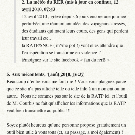
2.
La météo du RER (mis à jour en continu),
12
avril 2010, 07:43
12 avril 2010 , grève depuis 6 jours encore une journée
perturbée, une réunion annulée, des voyageurs stressés,
des étudiants qui ratent leurs cours, des gens qui perdent
leur travail etc..
la RATP/SNCF ( m^me pot !) vont elles attendre que
l’exaspération se transforme en violence ?
témoignez sur le site facebook « fan du rerB »
5.
Aux mécontents,
4 août 2010, 16:37
Beaucoup d’entre vous me font rire ! Vous vous plaignez parce
que ce site n’a pas affiché telle ou telle info à un moment ou un
autre... Nous ne sommes pas sur le site de la RATP ici, et l’outil
de M. Courbis ne fait qu’afficher les informations que la RATP
veut bien transmettre au public !!!
Soyez plutôt heureux qu’une personne propose gratuitement un
outil bien utile à vous tous (et, au passage, à moi également) !