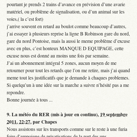
pourtant je prends 2 trains d’avance en prévision d’une avarie
matériel, ou problème de signalisation, ou d’un animal sur les
voies,( la c’est fort)
j’arrive souvent en retard au boulot comme beaucoup d’autres,
j’ai essayer à plusieurs reprise la ligne B Robinson gare du nord,
gare du nord Pontoise, mais la aussi le meme problème d’excuse
avec en plus, c’est honteux MANQUE D EQUIPAGE, cette
excuse nous est donné au moins une fois par semaine.
J’ai un abonnement intégral 5 zones, aucun moyen de me
retourner pour tout les retards que l’on me retire, mais j’ai quand
meme tout les justificatifs que je demande à chaques problemes.
Si quelqu’un à une idée sur la marche a suivre n’hésité pas a me
repondre.
Bonne journée à tous ...
9.
La météo du RER (mis à jour en continu),
19 septembre
2011, 22:27
,
par
Chapes
Nous assistons sur les transports comme sur le reste à une furia
foire d’empoigne de privatisations de la part des uns