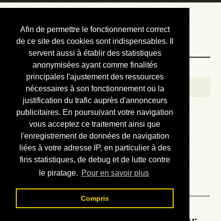
Courbis, « LE »
Afin de permettre le fonctionnement correct
Blog Officiel
de ce site des cookies sont indispensables. Il
servent aussi à établir des statistiques
anonymisées ayant comme finalités
Bienvenue
principales l'ajustement des ressources
Réalisations
nécessaires à son fonctionnement ou la
justification du trafic auprès d'annonceurs
Divers (et d’été)
publicitaires. En poursuivant votre navigation
vous acceptez ce traitement ainsi que
Annonces
l'enregistrement de données de navigation
Liens externes
liées à votre adresse IP, en particulier à des
fins statistiques, de debug et de lutte contre
Téléchargement
le piratage.
Pour en savoir plus
Contact
Compris
La météo du RER (mis à jour