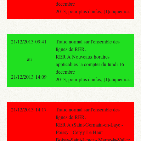
decembre
2013, pour plus d'infos, [1]cliquer ici.
21/12/2013 09:41
Trafic normal sur l'ensemble des
lignes de RER.
RER A Nouveaux horaires
au
applicables `a compter du lundi 16
decembre
21/12/2013 14:09
2013, pour plus d'infos, [1]cliquer ici.
21/12/2013 14:17
Trafic normal sur l'ensemble des
lignes de RER.
RER A (Saint-Germain-en-Laye -
Poissy - Cergy Le Haut-
Boissy-Saint-Leger - Marne-la-Vallee