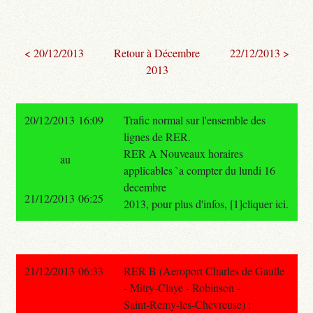
< 20/12/2013
Retour à Décembre
22/12/2013 >
2013
20/12/2013 16:09
Trafic normal sur l'ensemble des
lignes de RER.
RER A Nouveaux horaires
au
applicables `a compter du lundi 16
decembre
21/12/2013 06:25
2013, pour plus d'infos, [1]cliquer ici.
21/12/2013 06:33
RER B (Aeroport Charles de Gaulle
- Mitry-Claye - Robinson -
Saint-Remy-les-Chevreuse) :