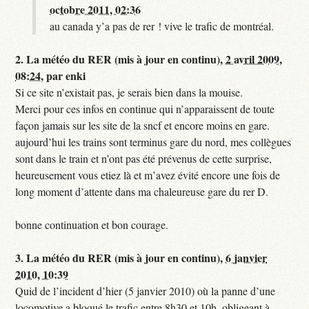
octobre 2011, 02:36
au canada y’a pas de rer ! vive le trafic de montréal.
2.
La météo du RER (mis à jour en continu),
2 avril 2009,
08:24
,
par
enki
Si ce site n’existait pas, je serais bien dans la mouise.
Merci pour ces infos en continue qui n’apparaissent de toute
façon jamais sur les site de la sncf et encore moins en gare.
aujourd’hui les trains sont terminus gare du nord, mes collègues
sont dans le train et n’ont pas été prévenus de cette surprise,
heureusement vous etiez là et m’avez évité encore une fois de
long moment d’attente dans ma chaleureuse gare du rer D.
bonne continuation et bon courage.
3.
La météo du RER (mis à jour en continu),
6 janvier
2010, 10:39
Quid de l’incident d’hier (5 janvier 2010) où la panne d’une
locomotive a bloqué le trafic entre 8h30 et 10h, obligeant à