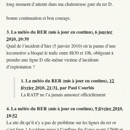
long moment d’attente dans ma chaleureuse gare du rer D.
bonne continuation et bon courage.
3.
La météo du RER (mis à jour en continu),
6 janvier
2010, 10:39
Quid de l’incident d’hier (5 janvier 2010) où la panne d’une
locomotive a bloqué le trafic entre 8h30 et 10h, obligeant à
prendre une ligne D elle-même victime d’incidents
d’exploitation ?
1.
La météo du RER (mis à jour en continu),
12
février 2010, 21:31
,
par
Paul Courbis
La RATP ne l’a jamais annoncé officiellement
4.
La météo du RER (mis à jour en continu),
9 février 2010,
18:52
La site dit qu’il n’y a pas de problème sur les lignes du rer or
c’est faux ! Accident grave à Conflans fin d’oise avant 17h00 et