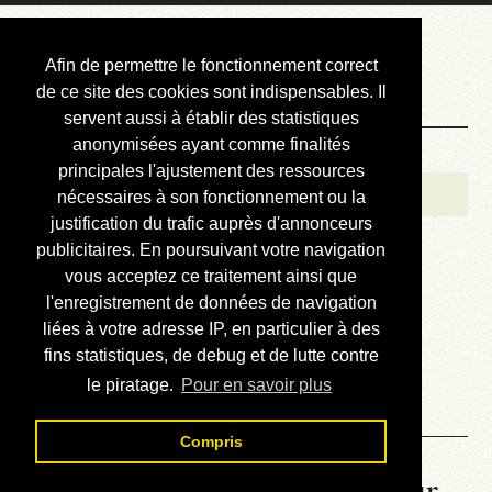
Courbis, « LE »
Afin de permettre le fonctionnement correct
Blog Officiel
de ce site des cookies sont indispensables. Il
servent aussi à établir des statistiques
anonymisées ayant comme finalités
Bienvenue
principales l'ajustement des ressources
Réalisations
nécessaires à son fonctionnement ou la
justification du trafic auprès d'annonceurs
Divers (et d’été)
publicitaires. En poursuivant votre navigation
vous acceptez ce traitement ainsi que
Annonces
l'enregistrement de données de navigation
Liens externes
liées à votre adresse IP, en particulier à des
fins statistiques, de debug et de lutte contre
Téléchargement
le piratage.
Pour en savoir plus
Contact
Compris
La météo du RER (mis à jour