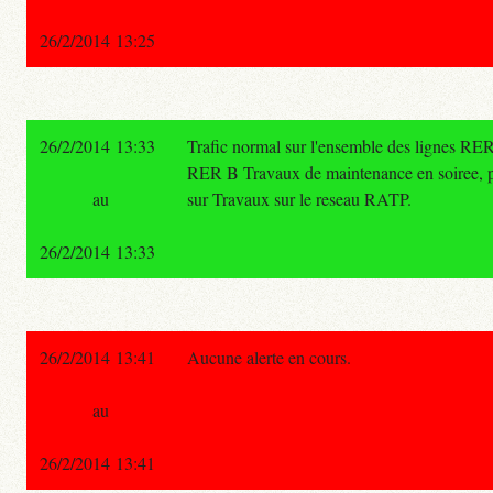
26/2/2014 13:25
26/2/2014 13:33
Trafic normal sur l'ensemble des lignes RER
RER B Travaux de maintenance en soiree, pou
au
sur Travaux sur le reseau RATP.
26/2/2014 13:33
26/2/2014 13:41
Aucune alerte en cours.
au
26/2/2014 13:41