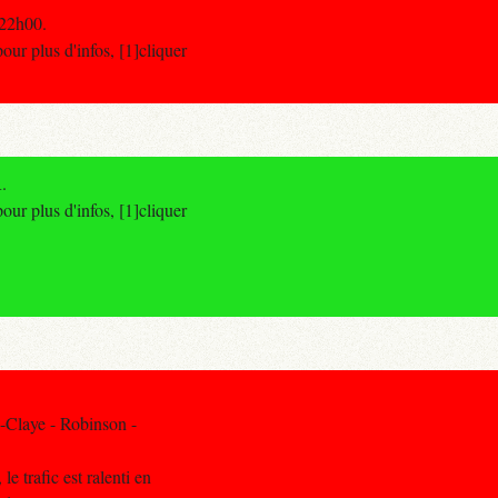
 22h00.
r plus d'infos, [1]cliquer
.
r plus d'infos, [1]cliquer
-Claye - Robinson -
e trafic est ralenti en