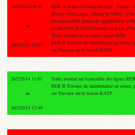
26/2/2014 08:49
RER A (Saint-Germain-en-Laye - Poissy - 
Boissy-Saint-Leger - Marne-la-Vallee - Ches
En raison d'une panne de signalisation `a Nati
au
en direction de Saint-Germain en Laye, Pois
Trafic normal sur les autres lignes RER.
RER B Travaux de maintenance en soiree, pou
26/2/2014 10:57
sur Travaux sur le reseau RATP.
26/2/2014 11:01
Trafic normal sur l'ensemble des lignes RER
RER B Travaux de maintenance en soiree, pou
au
sur Travaux sur le reseau RATP.
26/2/2014 12:49