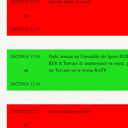
26/2/2014 12:57
Aucune alerte en cours.
au
26/2/2014 12:57
26/2/2014 13:01
Trafic normal sur l'ensemble des lignes RER
RER B Travaux de maintenance en soiree, pou
au
sur Travaux sur le reseau RATP.
26/2/2014 13:16
26/2/2014 13:25
Aucune alerte en cours.
au