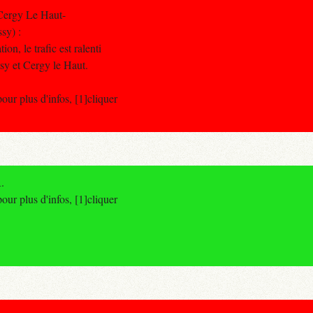
Cergy Le Haut-
sy) :
on, le trafic est ralenti
sy et Cergy le Haut.
r plus d'infos, [1]cliquer
.
r plus d'infos, [1]cliquer