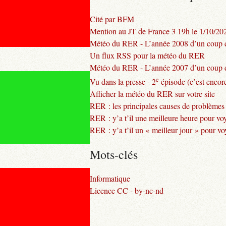
Cité par BFM
Mention au JT de France 3 19h le 1/10/20
Météo du RER - L’année 2008 d’un coup d
Un flux RSS pour la météo du RER
Météo du RER - L’année 2007 d’un coup d
e
Vu dans la presse - 2
épisode (c’est encore
Afficher la météo du RER sur votre site
RER : les principales causes de problèmes
RER : y’a t’il une meilleure heure pour vo
RER : y’a t’il un « meilleur jour » pour v
Mots-clés
Informatique
Licence CC - by-nc-nd