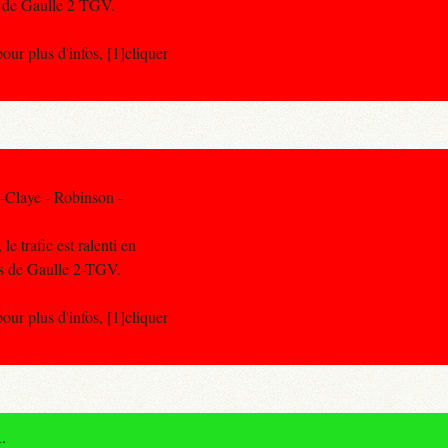
s de Gaulle 2 TGV.
r plus d'infos, [1]cliquer
-Claye - Robinson -
e trafic est ralenti en
es de Gaulle 2-TGV.
r plus d'infos, [1]cliquer
.