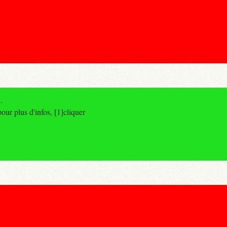
.
r plus d'infos, [1]cliquer