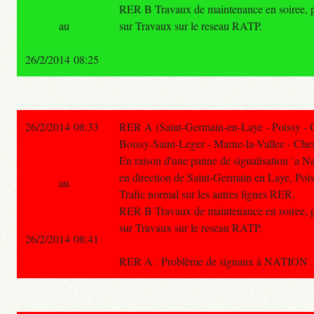
RER B Travaux de maintenance en soiree, pou
au
sur Travaux sur le reseau RATP.
26/2/2014 08:25
26/2/2014 08:33
RER A (Saint-Germain-en-Laye - Poissy - 
Boissy-Saint-Leger - Marne-la-Vallee - Ches
En raison d'une panne de signalisation `a Nati
en direction de Saint-Germain en Laye, Pois
au
Trafic normal sur les autres lignes RER.
RER B Travaux de maintenance en soiree, pou
sur Travaux sur le reseau RATP.
26/2/2014 08:41
RER A : Problème de signaux à NATION . 