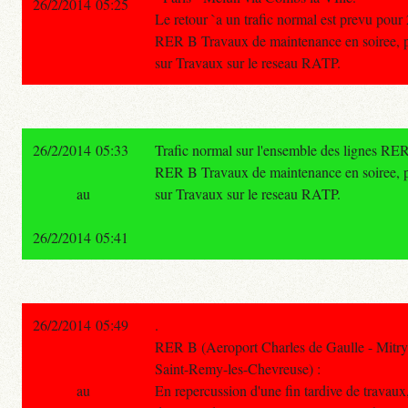
26/2/2014 05:25
Le retour `a un trafic normal est prevu pour
RER B Travaux de maintenance en soiree, pou
sur Travaux sur le reseau RATP.
26/2/2014 05:33
Trafic normal sur l'ensemble des lignes RER
RER B Travaux de maintenance en soiree, pou
au
sur Travaux sur le reseau RATP.
26/2/2014 05:41
26/2/2014 05:49
.
RER B (Aeroport Charles de Gaulle - Mitry
Saint-Remy-les-Chevreuse) :
au
En repercussion d'une fin tardive de travaux, l