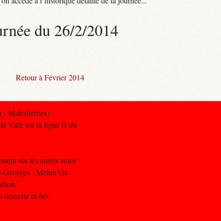
n accède à l’historique détaillé de la journée...
urnée du 26/2/2014
Retour à Février 2014
 - Malesherbes) :
a Ville sur la ligne D du
ment sur les autres voies
nt-Georges - Melun via
ation.
e desserte et des