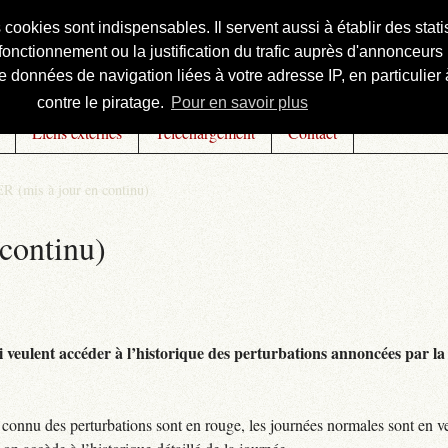
s cookies sont indispensables. Il servent aussi à établir des st
onctionnement ou la justification du trafic auprès d'annonceurs 
 données de navigation liées à votre adresse IP, en particulier à
contre le piratage.
Pour en savoir plus
Liens externes
Téléchargement
Contact
R (mis à jour en continu)
continu)
 veulent accéder à l’historique des perturbations annoncées par la 
connu des perturbations sont en rouge, les journées normales sont en ve