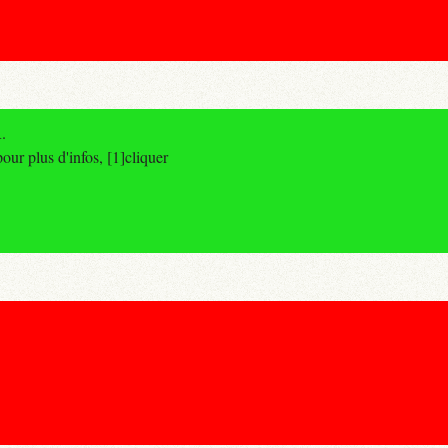
.
r plus d'infos, [1]cliquer