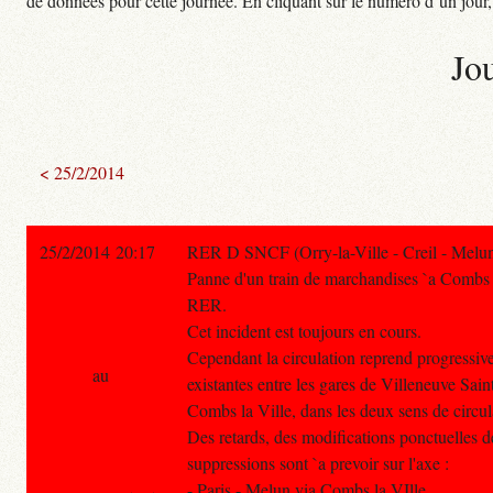
de données pour cette journée. En cliquant sur le numéro d’un jour, o
Jo
< 25/2/2014
25/2/2014 20:17
RER D SNCF (Orry-la-Ville - Creil - Melun
Panne d'un train de marchandises `a Combs l
RER.
Cet incident est toujours en cours.
Cependant la circulation reprend progressive
au
existantes entre les gares de Villeneuve Sai
Combs la Ville, dans les deux sens de circul
Des retards, des modifications ponctuelles d
suppressions sont `a prevoir sur l'axe :
- Paris - Melun via Combs la VIlle.