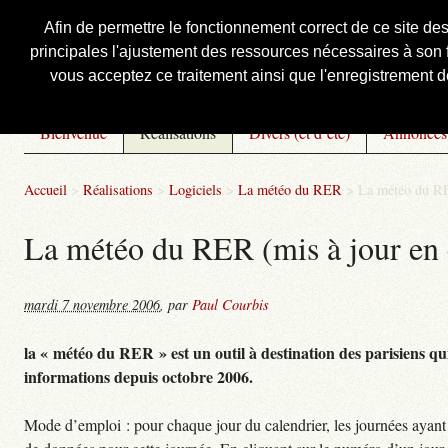
Afin de permettre le fonctionnement correct de ce site de
principales l'ajustement des ressources nécessaires à son f
Courbis, « LE » Blog Officiel
vous acceptez ce traitement ainsi que l'enregistrement de
Bienvenue
Réalisations
Divers (et d’été)
Annonces
Accueil
>
Réalisations
>
Logiciels
>
La météo du RER
>
La météo du RE
La météo du RER (mis à jour en 
mardi 7 novembre 2006
,
par
Paul Courbis
la « météo du RER » est un outil à destination des parisiens qui
informations depuis octobre 2006.
Mode d’emploi : pour chaque jour du calendrier, les journées ayant 