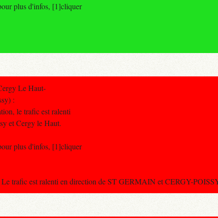
r plus d'infos, [1]cliquer
Cergy Le Haut-
sy) :
on, le trafic est ralenti
sy et Cergy le Haut.
r plus d'infos, [1]cliquer
Le trafic est ralenti en direction de ST GERMAIN et CERGY-POISSY