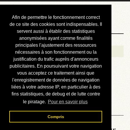
Courbis, « LE »
Afin de permettre le fonctionnement correct
Blog Officiel
de ce site des cookies sont indispensables. Il
servent aussi à établir des statistiques
anonymisées ayant comme finalités
Bienvenue
principales l'ajustement des ressources
Réalisations
nécessaires à son fonctionnement ou la
justification du trafic auprès d'annonceurs
Divers (et d’été)
publicitaires. En poursuivant votre navigation
vous acceptez ce traitement ainsi que
Annonces
l'enregistrement de données de navigation
Liens externes
liées à votre adresse IP, en particulier à des
fins statistiques, de debug et de lutte contre
Téléchargement
le piratage.
Pour en savoir plus
Contact
Compris
La météo du RER (mis à jour