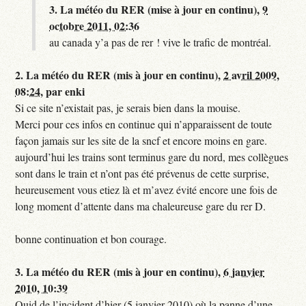
3.
La météo du RER (mise à jour en continu),
9
octobre 2011, 02:36
au canada y’a pas de rer ! vive le trafic de montréal.
2.
La météo du RER (mis à jour en continu),
2 avril 2009,
08:24
,
par
enki
Si ce site n’existait pas, je serais bien dans la mouise.
Merci pour ces infos en continue qui n’apparaissent de toute
façon jamais sur les site de la sncf et encore moins en gare.
aujourd’hui les trains sont terminus gare du nord, mes collègues
sont dans le train et n’ont pas été prévenus de cette surprise,
heureusement vous etiez là et m’avez évité encore une fois de
long moment d’attente dans ma chaleureuse gare du rer D.
bonne continuation et bon courage.
3.
La météo du RER (mis à jour en continu),
6 janvier
2010, 10:39
Quid de l’incident d’hier (5 janvier 2010) où la panne d’une