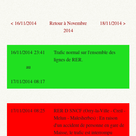
< 16/11/2014
Retour à Novembre
18/11/2014 >
2014
16/11/2014 23:41
Trafic normal sur l'ensemble des
lignes de RER.
au
17/11/2014 08:17
17/11/2014 08:25
RER D SNCF (Orry-la-Ville - Creil -
Melun - Malesherbes) : En raison
d'un accident de personne en gare de
Maisse, le trafic est interrompu