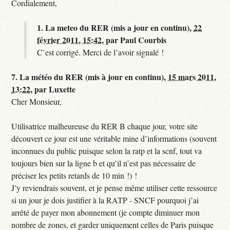
Cordialement,
1.
La meteo du RER (mis a jour en continu),
22
février 2011, 15:42
,
par
Paul Courbis
C’est corrigé. Merci de l’avoir signalé !
7.
La météo du RER (mis à jour en continu),
15 mars 2011,
13:22
,
par
Luxette
Cher Monsieur,
Utilisatrice malheureuse du RER B chaque jour, votre site
découvert ce jour est une véritable mine d’informations (souvent
inconnues du public puisque selon la ratp et la scnf, tout va
toujours bien sur la ligne b et qu’il n’est pas nécessaire de
préciser les petits retards de 10 min !) !
J’y reviendrais souvent, et je pense même utiliser cette ressource
si un jour je dois justifier à la RATP - SNCF pourquoi j’ai
arrêté de payer mon abonnement (je compte diminuer mon
nombre de zones, et garder uniquement celles de Paris puisque