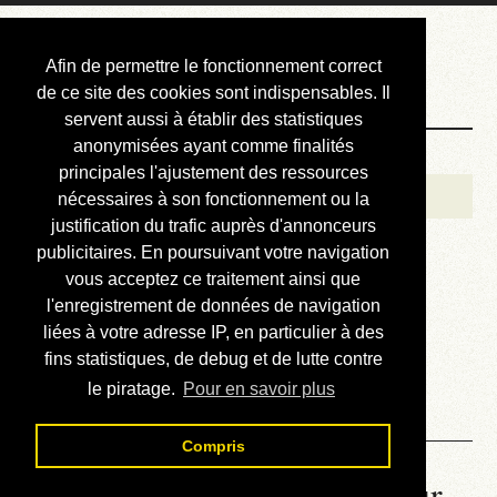
Courbis, « LE »
Afin de permettre le fonctionnement correct
Blog Officiel
de ce site des cookies sont indispensables. Il
servent aussi à établir des statistiques
anonymisées ayant comme finalités
Bienvenue
principales l'ajustement des ressources
Réalisations
nécessaires à son fonctionnement ou la
justification du trafic auprès d'annonceurs
Divers (et d’été)
publicitaires. En poursuivant votre navigation
vous acceptez ce traitement ainsi que
Annonces
l'enregistrement de données de navigation
Liens externes
liées à votre adresse IP, en particulier à des
fins statistiques, de debug et de lutte contre
Téléchargement
le piratage.
Pour en savoir plus
Contact
Compris
La météo du RER (mis à jour