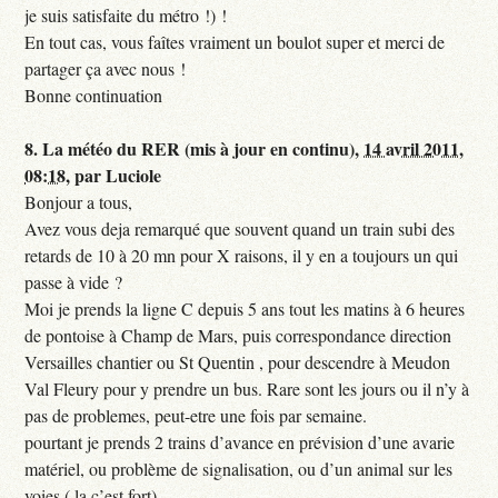
je suis satisfaite du métro !) !
En tout cas, vous faîtes vraiment un boulot super et merci de
partager ça avec nous !
Bonne continuation
8.
La météo du RER (mis à jour en continu),
14 avril 2011,
08:18
,
par
Luciole
Bonjour a tous,
Avez vous deja remarqué que souvent quand un train subi des
retards de 10 à 20 mn pour X raisons, il y en a toujours un qui
passe à vide ?
Moi je prends la ligne C depuis 5 ans tout les matins à 6 heures
de pontoise à Champ de Mars, puis correspondance direction
Versailles chantier ou St Quentin , pour descendre à Meudon
Val Fleury pour y prendre un bus. Rare sont les jours ou il n’y à
pas de problemes, peut-etre une fois par semaine.
pourtant je prends 2 trains d’avance en prévision d’une avarie
matériel, ou problème de signalisation, ou d’un animal sur les
voies,( la c’est fort)