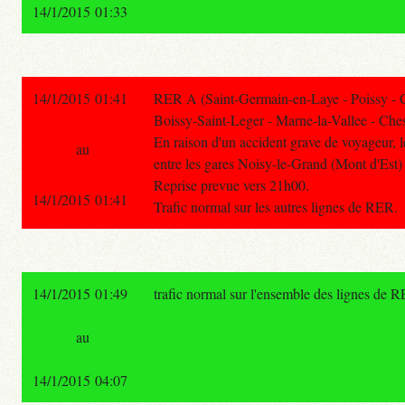
14/1/2015 01:33
14/1/2015 01:41
RER A (Saint-Germain-en-Laye - Poissy - 
Boissy-Saint-Leger - Marne-la-Vallee - Ches
En raison d'un accident grave de voyageur, le
au
entre les gares Noisy-le-Grand (Mont d'Est) 
Reprise prevue vers 21h00.
14/1/2015 01:41
Trafic normal sur les autres lignes de RER.
14/1/2015 01:49
trafic normal sur l'ensemble des lignes de 
au
14/1/2015 04:07