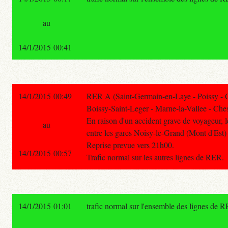
au
14/1/2015 00:41
14/1/2015 00:49
RER A (Saint-Germain-en-Laye - Poissy - 
Boissy-Saint-Leger - Marne-la-Vallee - Ches
En raison d'un accident grave de voyageur, le
au
entre les gares Noisy-le-Grand (Mont d'Est) 
Reprise prevue vers 21h00.
14/1/2015 00:57
Trafic normal sur les autres lignes de RER.
14/1/2015 01:01
trafic normal sur l'ensemble des lignes de 