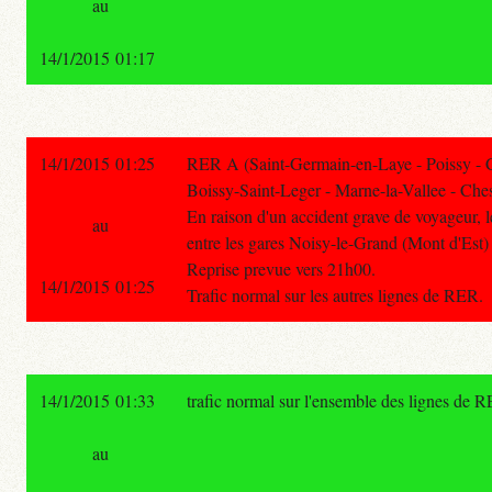
au
14/1/2015 01:17
14/1/2015 01:25
RER A (Saint-Germain-en-Laye - Poissy - 
Boissy-Saint-Leger - Marne-la-Vallee - Ches
En raison d'un accident grave de voyageur, le
au
entre les gares Noisy-le-Grand (Mont d'Est) 
Reprise prevue vers 21h00.
14/1/2015 01:25
Trafic normal sur les autres lignes de RER.
14/1/2015 01:33
trafic normal sur l'ensemble des lignes de 
au