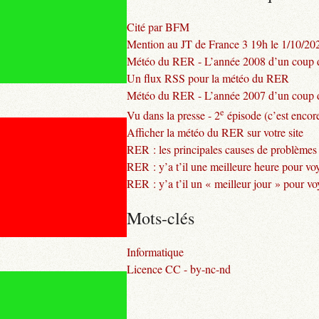
Cité par BFM
Mention au JT de France 3 19h le 1/10/20
Météo du RER - L’année 2008 d’un coup d
Un flux RSS pour la météo du RER
Météo du RER - L’année 2007 d’un coup d
e
Vu dans la presse - 2
épisode (c’est encore
Afficher la météo du RER sur votre site
RER : les principales causes de problèmes
RER : y’a t’il une meilleure heure pour vo
RER : y’a t’il un « meilleur jour » pour v
Mots-clés
Informatique
Licence CC - by-nc-nd