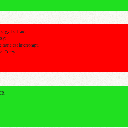
Cergy Le Haut-
sy) :
 trafic est interrompu
et Torcy.
RER