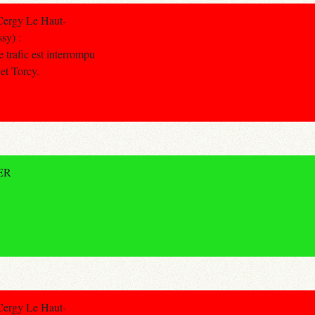
Cergy Le Haut-
sy) :
 trafic est interrompu
et Torcy.
RER
Cergy Le Haut-