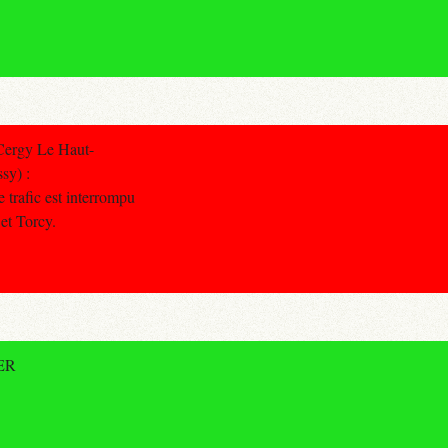
Cergy Le Haut-
sy) :
 trafic est interrompu
et Torcy.
RER