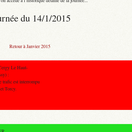
n accède à l’historique détaillé de la journée...
urnée du 14/1/2015
Retour à Janvier 2015
Cergy Le Haut-
sy) :
 trafic est interrompu
et Torcy.
RER