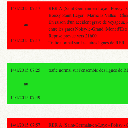
14/1/2015 07:17
RER A (Saint-Germain-en-Laye - Poissy - 
Boissy-Saint-Leger - Marne-la-Vallee - Ches
En raison d'un accident grave de voyageur, le
au
entre les gares Noisy-le-Grand (Mont d'Est) 
Reprise prevue vers 21h00.
14/1/2015 07:17
Trafic normal sur les autres lignes de RER.
14/1/2015 07:25
trafic normal sur l'ensemble des lignes de 
au
14/1/2015 07:49
14/1/2015 07:57
RER A (Saint-Germain-en-Laye - Poissy - 