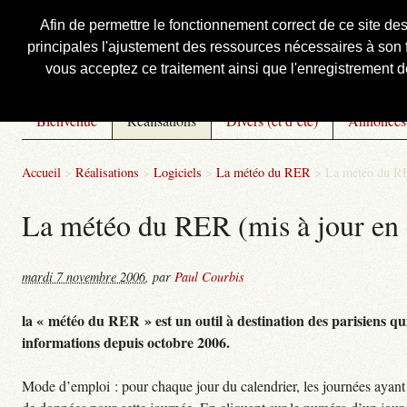
Afin de permettre le fonctionnement correct de ce site de
principales l'ajustement des ressources nécessaires à son f
Courbis, « LE » Blog Officiel
vous acceptez ce traitement ainsi que l'enregistrement de
Bienvenue
Réalisations
Divers (et d’été)
Annonces
Accueil
>
Réalisations
>
Logiciels
>
La météo du RER
>
La météo du RE
La météo du RER (mis à jour en 
mardi 7 novembre 2006
,
par
Paul Courbis
la « météo du RER » est un outil à destination des parisiens qui
informations depuis octobre 2006.
Mode d’emploi : pour chaque jour du calendrier, les journées ayant 