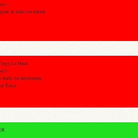
sy) :
ur, le trafic est ralenti
Cergy Le Haut-
sy) :
 trafic est interrompu
et Torcy.
RER