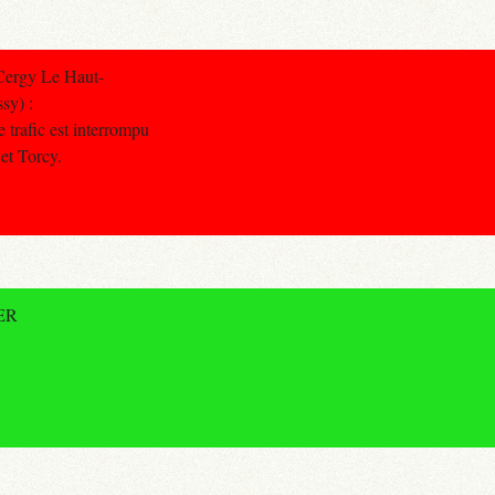
Cergy Le Haut-
sy) :
 trafic est interrompu
et Torcy.
RER