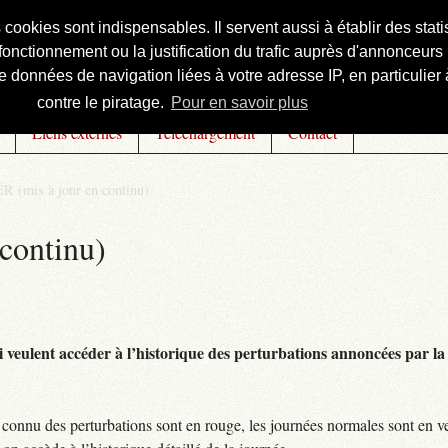
s cookies sont indispensables. Il servent aussi à établir des st
onctionnement ou la justification du trafic auprès d'annonceurs 
 données de navigation liées à votre adresse IP, en particulier à
contre le piratage.
Pour en savoir plus
Liens externes
Téléchargement
Contact
R (mis à jour en continu)
continu)
 veulent accéder à l’historique des perturbations annoncées par la 
connu des perturbations sont en rouge, les journées normales sont en ve