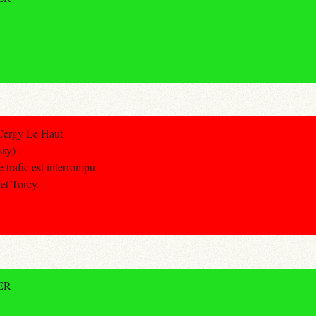
Cergy Le Haut-
sy) :
 trafic est interrompu
et Torcy.
RER