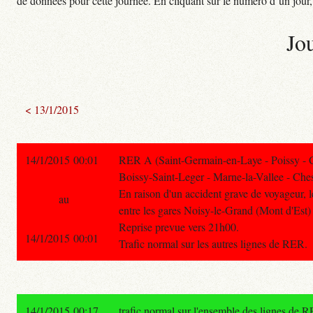
de données pour cette journée. En cliquant sur le numéro d’un jour, o
Jo
< 13/1/2015
14/1/2015 00:01
RER A (Saint-Germain-en-Laye - Poissy - 
Boissy-Saint-Leger - Marne-la-Vallee - Ches
En raison d'un accident grave de voyageur, le
au
entre les gares Noisy-le-Grand (Mont d'Est) 
Reprise prevue vers 21h00.
14/1/2015 00:01
Trafic normal sur les autres lignes de RER.
14/1/2015 00:17
trafic normal sur l'ensemble des lignes de 