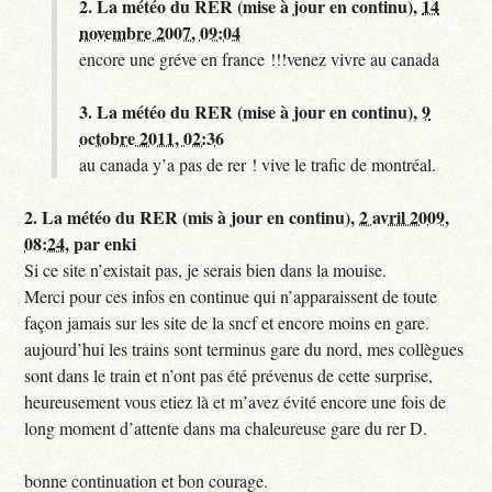
2.
La météo du RER (mise à jour en continu),
14
novembre 2007, 09:04
encore une gréve en france !!!venez vivre au canada
3.
La météo du RER (mise à jour en continu),
9
octobre 2011, 02:36
au canada y’a pas de rer ! vive le trafic de montréal.
2.
La météo du RER (mis à jour en continu),
2 avril 2009,
08:24
,
par
enki
Si ce site n’existait pas, je serais bien dans la mouise.
Merci pour ces infos en continue qui n’apparaissent de toute
façon jamais sur les site de la sncf et encore moins en gare.
aujourd’hui les trains sont terminus gare du nord, mes collègues
sont dans le train et n’ont pas été prévenus de cette surprise,
heureusement vous etiez là et m’avez évité encore une fois de
long moment d’attente dans ma chaleureuse gare du rer D.
bonne continuation et bon courage.