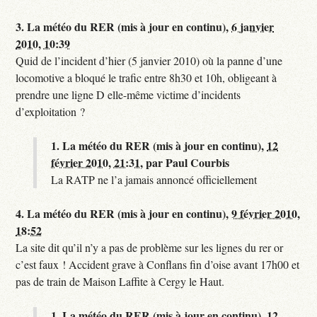
3.
La météo du RER (mis à jour en continu),
6 janvier
2010, 10:39
Quid de l’incident d’hier (5 janvier 2010) où la panne d’une
locomotive a bloqué le trafic entre 8h30 et 10h, obligeant à
prendre une ligne D elle-même victime d’incidents
d’exploitation ?
1.
La météo du RER (mis à jour en continu),
12
février 2010, 21:31
,
par
Paul Courbis
La RATP ne l’a jamais annoncé officiellement
4.
La météo du RER (mis à jour en continu),
9 février 2010,
18:52
La site dit qu’il n’y a pas de problème sur les lignes du rer or
c’est faux ! Accident grave à Conflans fin d’oise avant 17h00 et
pas de train de Maison Laffite à Cergy le Haut.
1.
La météo du RER (mis à jour en continu),
12