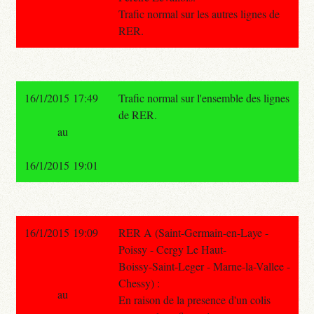
Trafic normal sur les autres lignes de
RER.
16/1/2015 17:49
Trafic normal sur l'ensemble des lignes
de RER.
au
16/1/2015 19:01
16/1/2015 19:09
RER A (Saint-Germain-en-Laye -
Poissy - Cergy Le Haut-
Boissy-Saint-Leger - Marne-la-Vallee -
Chessy) :
au
En raison de la presence d'un colis