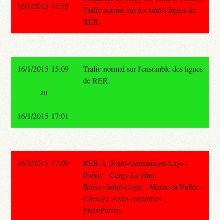
16/1/2015 14:59
Trafic normal sur les autres lignes de
RER.
16/1/2015 15:09
Trafic normal sur l'ensemble des lignes
de RER.
au
16/1/2015 17:01
16/1/2015 17:09
RER A (Saint-Germain-en-Laye -
Poissy - Cergy Le Haut-
Boissy-Saint-Leger - Marne-la-Vallee -
Chessy) :Axes concernes :
Paris/Poissy,