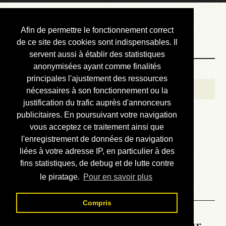
Courbis, « LE »
Afin de permettre le fonctionnement correct
Blog Officiel
de ce site des cookies sont indispensables. Il
servent aussi à établir des statistiques
anonymisées ayant comme finalités
Bienvenue
principales l'ajustement des ressources
Réalisations
nécessaires à son fonctionnement ou la
justification du trafic auprès d'annonceurs
Divers (et d’été)
publicitaires. En poursuivant votre navigation
vous acceptez ce traitement ainsi que
Annonces
l'enregistrement de données de navigation
Liens externes
liées à votre adresse IP, en particulier à des
fins statistiques, de debug et de lutte contre
Téléchargement
le piratage.
Pour en savoir plus
Contact
Compris
La météo du RER (mis à jour