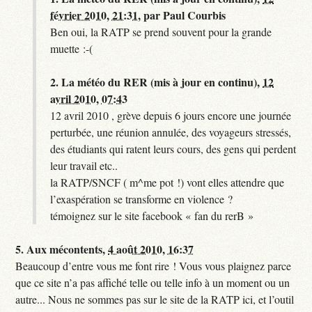
février 2010, 21:31
,
par
Paul Courbis
Ben oui, la RATP se prend souvent pour la grande
muette :-(
2.
La météo du RER (mis à jour en continu),
12
avril 2010, 07:43
12 avril 2010 , grève depuis 6 jours encore une journée
perturbée, une réunion annulée, des voyageurs stressés,
des étudiants qui ratent leurs cours, des gens qui perdent
leur travail etc..
la RATP/SNCF ( m^me pot !) vont elles attendre que
l’exaspération se transforme en violence ?
témoignez sur le site facebook « fan du rerB »
5.
Aux mécontents,
4 août 2010, 16:37
Beaucoup d’entre vous me font rire ! Vous vous plaignez parce
que ce site n’a pas affiché telle ou telle info à un moment ou un
autre... Nous ne sommes pas sur le site de la RATP ici, et l’outil